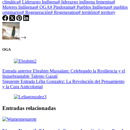
climática
#
Liderazgo Indígena
#
liderazgo indígena femenina
#
Mujeres Indígenas
#
OGA
#
Pindorama
#
Pueblos Indígenas
#
pueblos
originarios
#
Regeneración
#
Regeneration
#
território
#
territory
OGA
Entrada
anterior
Ebrahim Mussalam: Celebrando la Resiliencia y el
Inquebrantable Talento Gazatí
Siguiente
Entrada
Lélia Gonzalez: La Revolución del Pensamiento
y la Cura Anticolonial
Entradas relacionadas