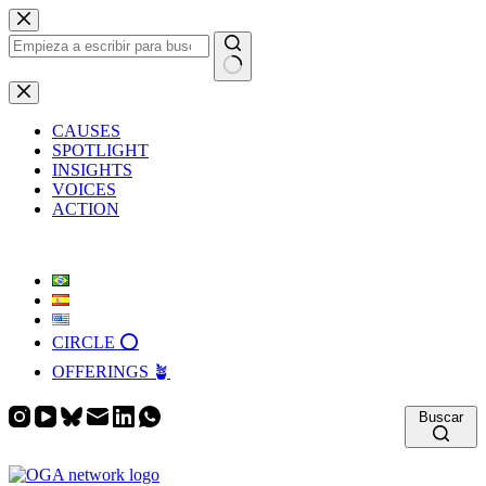
Saltar
al
contenido
Sin
resultados
CAUSES
SPOTLIGHT
INSIGHTS
VOICES
ACTION
CIRCLE ⭕️
OFFERINGS 🪴
Buscar