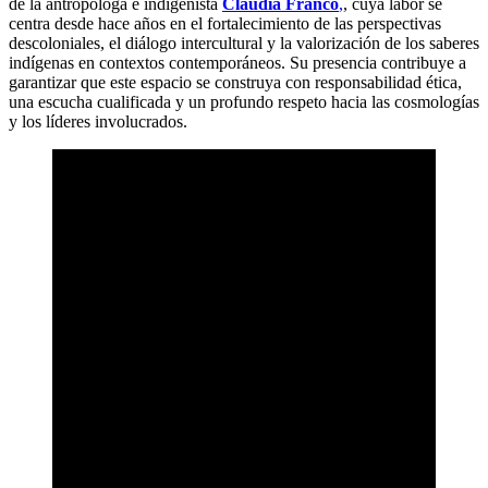
de la antropóloga e indigenista
Cláudia Franco
,
, cuya labor se
centra desde hace años en el fortalecimiento de las perspectivas
descoloniales, el diálogo intercultural y la valorización de los saberes
indígenas en contextos contemporáneos. Su presencia contribuye a
garantizar que este espacio se construya con responsabilidad ética,
una escucha cualificada y un profundo respeto hacia las cosmologías
y los líderes involucrados.