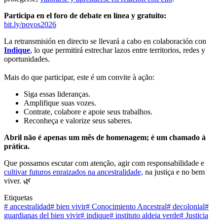
Participa en el foro de debate en línea y gratuito:
bit.ly/povos2026
La retransmisión en directo se llevará a cabo en colaboración con
Indique
, lo que permitirá estrechar lazos entre territorios, redes y
oportunidades.
Mais do que participar, este é um convite à ação:
Siga essas lideranças.
Amplifique suas vozes.
Contrate, colabore e apoie seus trabalhos.
Reconheça e valorize seus saberes.
Abril não é apenas um mês de homenagem; é um chamado à
prática.
Que possamos escutar com atenção, agir com responsabilidade e
cultivar futuros enraizados na ancestralidade,
na justiça e no bem
viver. 🌿
Etiquetas
#
ancestralidad
#
bien vivir
#
Conocimiento Ancestral
#
decolonial
#
guardianas del bien vivir
#
indique
#
instituto aldeia verde
#
Justicia