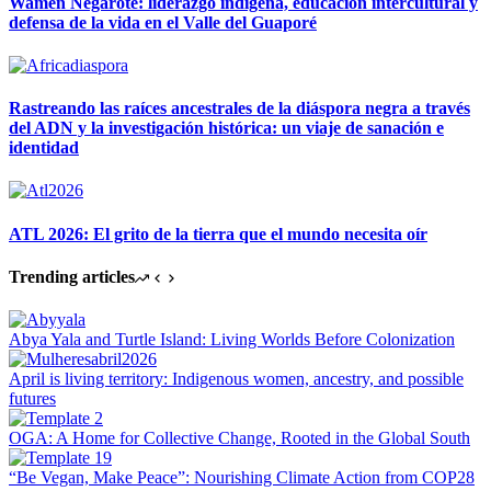
Wamen Negarotê: liderazgo indígena, educación intercultural y
defensa de la vida en el Valle del Guaporé
Rastreando las raíces ancestrales de la diáspora negra a través
del ADN y la investigación histórica: un viaje de sanación e
identidad
ATL 2026: El grito de la tierra que el mundo necesita oír
Trending articles
Abya Yala and Turtle Island: Living Worlds Before Colonization
April is living territory: Indigenous women, ancestry, and possible
futures
OGA: A Home for Collective Change, Rooted in the Global South
“Be Vegan, Make Peace”: Nourishing Climate Action from COP28