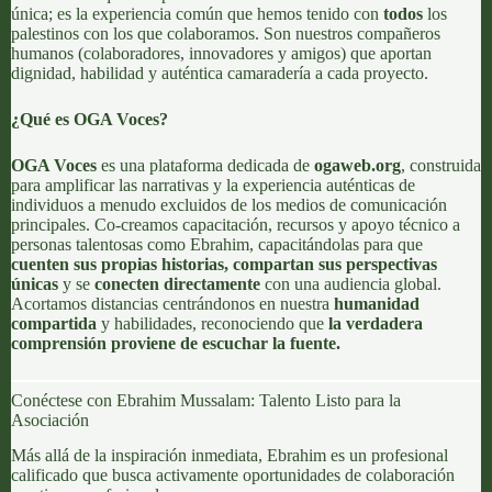
única; es la experiencia común que hemos tenido con
todos
los
palestinos con los que colaboramos. Son nuestros compañeros
humanos (
colaboradores
, innovadores y
amigos
) que aportan
dignidad, habilidad y auténtica camaradería a cada proyecto.
¿Qué es OGA Voces?
OGA Voces
es una plataforma dedicada de
ogaweb.org
, construida
para amplificar las narrativas y la experiencia auténticas de
individuos a menudo excluidos de los medios de comunicación
principales. Co-creamos capacitación, recursos y apoyo técnico a
personas talentosas como Ebrahim, capacitándolas para que
cuenten sus propias historias, compartan sus perspectivas
únicas
y se
conecten directamente
con una audiencia global.
Acortamos distancias centrándonos en nuestra
humanidad
compartida
y habilidades, reconociendo que
la verdadera
comprensión proviene de escuchar la fuente.
Conéctese con Ebrahim Mussalam: Talento Listo para la
Asociación
Más allá de la inspiración inmediata, Ebrahim es un profesional
calificado que busca activamente oportunidades de colaboración