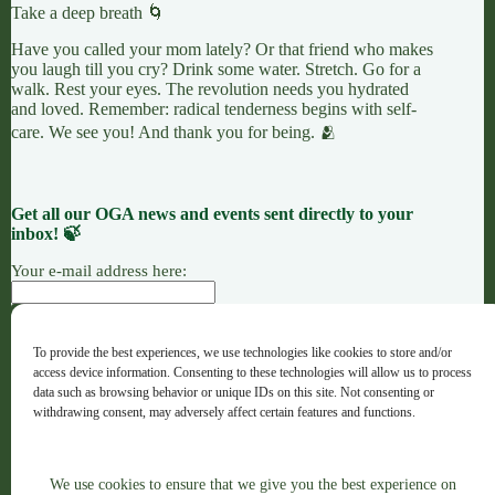
Take a deep breath 🌀
Have you called your mom lately? Or that friend who makes
you laugh till you cry? Drink some water. Stretch. Go for a
walk. Rest your eyes. The revolution needs you hydrated
and loved. Remember: radical tenderness begins with self-
care. We see you! And thank you for being. 🫂
Get all our OGA news and events sent directly to your
inbox! 🍃
Your e-mail address here:
To provide the best experiences, we use technologies like cookies to store and/or
ACCIÓN
CAUSAS
OFRENDAS
access device information. Consenting to these technologies will allow us to process
OGA · Opportunities for Grassroots Action – Español
data such as browsing behavior or unique IDs on this site. Not consenting or
withdrawing consent, may adversely affect certain features and functions.
Copyright © 2026 - OGA - ogaweb.org
We use cookies to ensure that we give you the best experience on
Accept