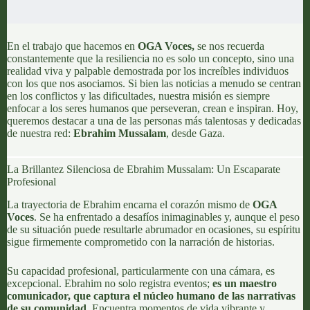
En el trabajo que hacemos en
OGA Voces,
se nos recuerda
constantemente que la resiliencia no es solo un concepto, sino una
realidad viva y palpable demostrada por los increíbles individuos
con los que nos asociamos. Si bien las noticias a menudo se centran
en los conflictos y las dificultades, nuestra misión es siempre
enfocar a los seres humanos que perseveran, crean e inspiran. Hoy,
queremos destacar a una de las personas más talentosas y dedicadas
de nuestra red:
Ebrahim Mussalam
, desde Gaza.
La Brillantez Silenciosa de Ebrahim Mussalam: Un Escaparate
Profesional
La trayectoria de Ebrahim encarna el corazón mismo de
OGA
Voces
. Se ha enfrentado a desafíos inimaginables y, aunque el peso
de su situación puede resultarle abrumador en ocasiones, su espíritu
sigue firmemente comprometido con la narración de historias.
Su capacidad profesional, particularmente con una cámara, es
excepcional. Ebrahim no solo registra eventos;
es un maestro
comunicador, que captura el núcleo humano de las narrativas
de su comunidad.
Encuentra momentos de vida vibrante y