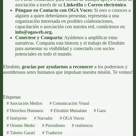
asociación a través de su
LinkedIn
o
Correo electrónico
.
Póngase en Contacto con OGA Voces
: Si eres o conoces a
alguien a quien deberíamos presentar, representa a una
organización interesada en posibles colaboraciones,
capacitación o asociación con nuestra red, contáctenos en
info@ogaweb.org
.
Conéctese y Comparta
: Ayúdenos a amplificar estas
narrativas. Comparta esta historia y el trabajo de Ebrahim
para aumentar su visibilidad y conectarlo con socios
potenciales en todo el mundo.
Ebrahim,
gracias por ayudarnos a reconocer
a los poderosos y
asombrosos seres humanos que impulsan nuestra misión. Te vemos!
Etiquetas
#
Asociación Medios
#
Comunicación Visual
#
Derechos Humanos
#
Ebrahim Mussalam
#
Gaza
#
Intérprete
#
Narrador
#
OGA Voices
#
Oriente Medio
#
Periodismo
#
resiliencia
#
Talento Gazatí
#
Traductor