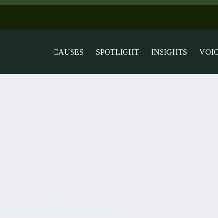
CAUSES
SPOTLIGHT
INSIGHTS
VOI
ncia más allá de los marcos coloniales