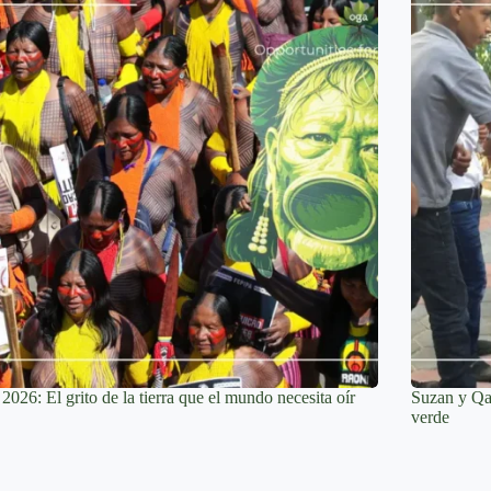
026: El grito de la tierra que el mundo necesita oír
Suzan y Qam
verde