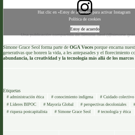
Haz clic en «Estoy de acuerdo» para activar Instagram
Política de cookies
Estoy de acuerdo
Una publicación compartida de Simone Seol (@simone.grac
Simone Grace Seol forma parte de
OGA Voces
porque encarna nuestra
generativas que honren la vida, a les antepasades y el florecimiento 
abundancia, la creatividad y la tecnología más allá de los marcos 
Etiquetas
#
administración ética
#
conocimiento indígena
#
Cuidado colectivo
#
Líderes BIPOC
#
Mayoría Global
#
perspectivas decoloniales
#
riqueza postcapitalista
#
Simone Grace Seol
#
tecnología y ética