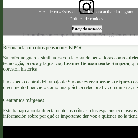
Haz clic en «Estoy de acuerdo» para activar Instagram
Política de cookies
Estoy de acuerdo
Una publicación compartida de Simone Seol (@simone.grac
Resonancia con otros pensadores BIPOC
Su enfoque guarda similitudes con la obra de pensadoras como
adri
tecnología, la raza y la justicia;
Leanne Betasamosake Simpson
, qu
opresión histórica.
Un aspecto central del trabajo de Simone es
recuperar la riqueza c
crecimiento financiero como una práctica relacional y comunitaria, invi
Centrar los márgenes
Este trabajo aborda directamente las críticas a los espacios exclusivos
información sobre por qué es importante dar voz a quienes no la tien