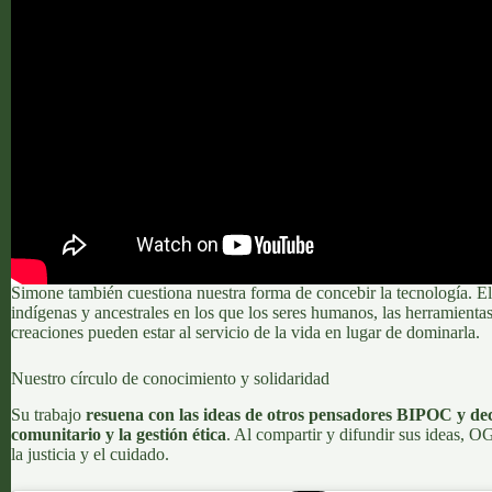
Simone también cuestiona nuestra forma de concebir la tecnología. E
indígenas y ancestrales en los que los seres humanos, las herramient
creaciones pueden estar al servicio de la vida en lugar de dominarla.
Nuestro círculo de conocimiento y solidaridad
Su trabajo
resuena con las ideas de otros pensadores BIPOC y d
comunitario y la gestión ética
. Al compartir y difundir sus ideas, 
la justicia y el cuidado.