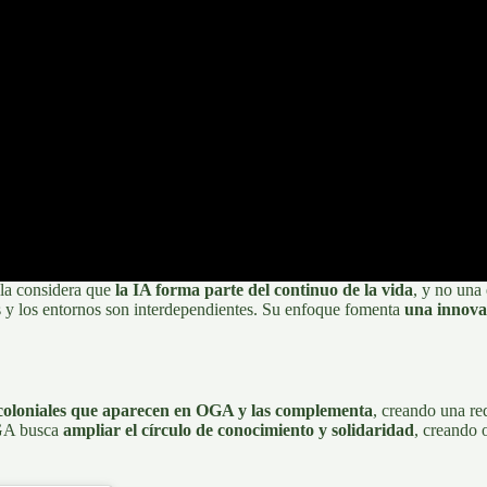
lla considera que
la IA forma parte del continuo de la vida
, y no una
as y los entornos son interdependientes. Su enfoque fomenta
una innovac
ecoloniales que aparecen en OGA y las complementa
, creando una re
OGA busca
ampliar el círculo de conocimiento y solidaridad
, creando 