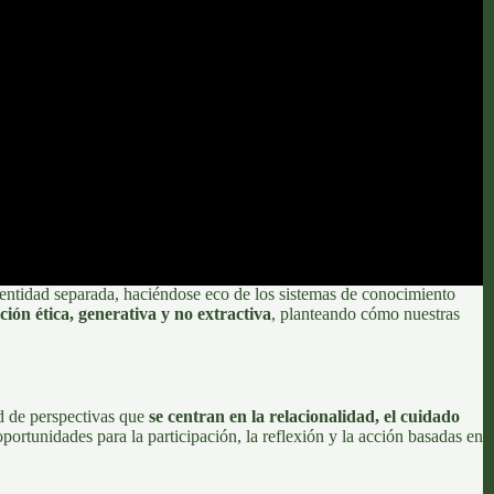
 entidad separada, haciéndose eco de los sistemas de conocimiento
ión ética, generativa y no extractiva
, planteando cómo nuestras
d de perspectivas que
se centran en la relacionalidad, el cuidado
oportunidades para la participación, la reflexión y la acción basadas en