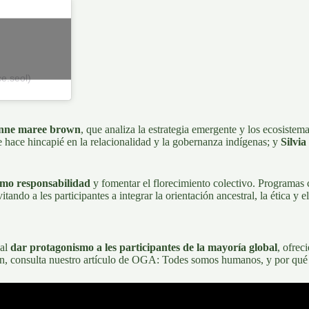
e.seol)
enne maree brown
, que analiza la estrategia emergente y los ecosiste
e hace hincapié en la relacionalidad y la gobernanza indígenas; y
Silvia
omo responsabilidad
y fomentar el florecimiento colectivo. Programa
tando a les participantes a integrar la orientación ancestral, la ética y
 al
dar protagonismo a les participantes de la mayoría global
, ofrec
en, consulta nuestro artículo de OGA:
Todes somos humanos, y por qué e