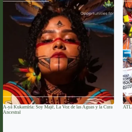
A-yá Kukamíria: Soy Majé, La Voz de las Aguas y la Cura
ATL 2
Ancestral