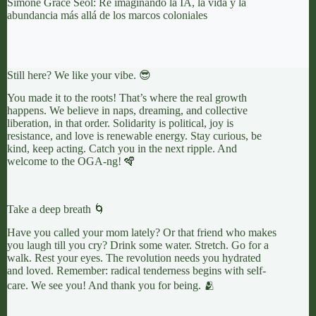
Simone Grace Seol: Re imaginando la IA, la vida y la
abundancia más allá de los marcos coloniales
Still here? We like your vibe. 😎
You made it to the roots! That’s where the real growth
happens. We believe in naps, dreaming, and collective
liberation, in that order. Solidarity is political, joy is
resistance, and love is renewable energy. Stay curious, be
kind, keep acting. Catch you in the next ripple. And
welcome to the OGA-ng! 🪇
Take a deep breath 🌀
Have you called your mom lately? Or that friend who makes
you laugh till you cry? Drink some water. Stretch. Go for a
walk. Rest your eyes. The revolution needs you hydrated
and loved. Remember: radical tenderness begins with self-
care. We see you! And thank you for being. 🫂