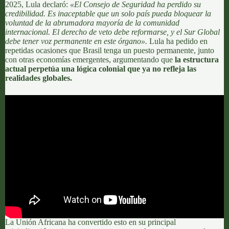
2025, Lula declaró:
«El Consejo de Seguridad ha perdido su
credibilidad. Es inaceptable que un solo país pueda bloquear la
voluntad de la abrumadora mayoría de la comunidad
internacional. El derecho de veto debe reformarse, y el Sur Global
debe tener voz permanente en este órgano».
Lula ha pedido en
repetidas ocasiones que
B
rasil tenga un puesto permanente, junto
con otras economías emergentes
, argumentando que
la estructura
actual perpetúa una lógica colonial que ya no refleja las
realidades globales.
La
Unión Africana
ha convertido esto en su principal