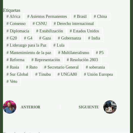
Etiquetas
#
Africa
#
Asientos Permanentes
#
Brasil
#
China
#
Consenso
#
CSNU
#
Derecho internacional
#
Diplomacia
#
Estabilización
#
Estados Unidos
#
G20
#
G4
#
Gaza
#
Gobernanza
#
India
#
Liderazgo para la Paz
#
Lula
#
Mantenimiento de la paz
#
Multilateralismo
#
P5
#
Reforma
#
Representación
#
Resolución 2803
#
Rusia
#
Ruto
#
Secretario General
#
soberania
#
Sur Global
#
Tinubu
#
UNGA80
#
Unión Europea
#
Veto
ANTERIOR
SIGUIENTE