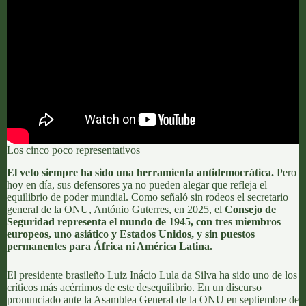
Los cinco poco representativos
El veto siempre ha sido una herramienta antidemocrática.
Pero
hoy en día, sus defensores ya no pueden alegar que refleja el
equilibrio de poder mundial. Como señaló sin rodeos el secretario
general de la ONU,
António Guterres, en 2025
, el
Consejo de
Seguridad representa
el mundo de 1945
, con tres miembros
europeos, uno asiático y Estados Unidos, y sin puestos
permanentes para África ni América Latina.
El presidente brasileño
Luiz Inácio Lula da Silva
ha sido uno de los
críticos más acérrimos de este desequilibrio. En un discurso
pronunciado ante la Asamblea General de la ONU en septiembre de