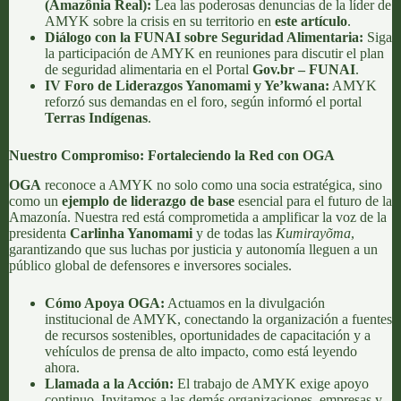
(Amazônia Real):
Lea las poderosas denuncias de la líder de
AMYK sobre la crisis en su territorio en
este artículo
.
Diálogo con la FUNAI sobre Seguridad Alimentaria:
Siga
la participación de AMYK en reuniones para discutir el plan
de seguridad alimentaria en el Portal
Gov.br – FUNAI
.
IV Foro de Liderazgos Yanomami y Ye’kwana:
AMYK
reforzó sus demandas en el foro, según informó el portal
Terras Indígenas
.
Nuestro Compromiso: Fortaleciendo la Red con OGA
OGA
reconoce a AMYK no solo como una socia estratégica, sino
como un
ejemplo de liderazgo de base
esencial para el futuro de la
Amazonía. Nuestra red está comprometida a amplificar la voz de la
presidenta
Carlinha Yanomami
y de todas las
Kumirayõma
,
garantizando que sus luchas por justicia y autonomía lleguen a un
público global de defensores e inversores sociales.
Cómo Apoya OGA:
Actuamos en la divulgación
institucional de AMYK, conectando la organización a fuentes
de recursos sostenibles, oportunidades de capacitación y a
vehículos de prensa de alto impacto, como está leyendo
ahora.
Llamada a la Acción:
El trabajo de AMYK exige apoyo
continuo. Invitamos a las demás organizaciones, empresas y