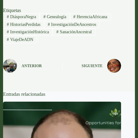
Etiquetas
#
DiásporaNegra
#
Genealogía
#
HerenciaAfricana
#
HistoriasPerdidas
#
InvestigaciónDeAncestros
#
InvestigaciónHistórica
#
SanaciónAncestral
#
ViajeDeADN
ANTERIOR
SIGUIENTE
Entradas relacionadas