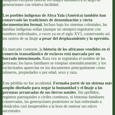
generaciones con relativa facilidad.
Los pueblos indígenas de Abya Yala (América) también han
conservado las tradiciones de denominación y cierta
documentación formal.
Incluso bajo los sistemas coloniales, las
familias indígenas solían (aunque no siempre) registrarse con
nombres individuales, a veces ya en el siglo XVI, conservando así
los rastros de su linaje
a pesar del desplazamiento y la opresión
.
En marcado contraste, la
historia de los africanos vendidos en el
comercio transatlántico de esclavos
está marcada por un
borrado intencionado.
Rara vez se registraba el nombre de las
personas; los lazos familiares se rompían sistemáticamente; y los
esclavizados aparecían en los documentos principalmente como
números, propiedades o por edad, sexo y raza.
Esta pérdida no fue accidental.
Formaba parte de un sistema más
amplio diseñado para negar la humanidad y el linaje a las
personas arrancadas de sus tierras natales
. Sin apellidos,
registros parroquiales o civiles continuos, ni historias familiares
conservadas, las generaciones posteriores se han enfrentado a
obstáculos casi insuperables a la hora de rastrear sus raíces
ancestrales.