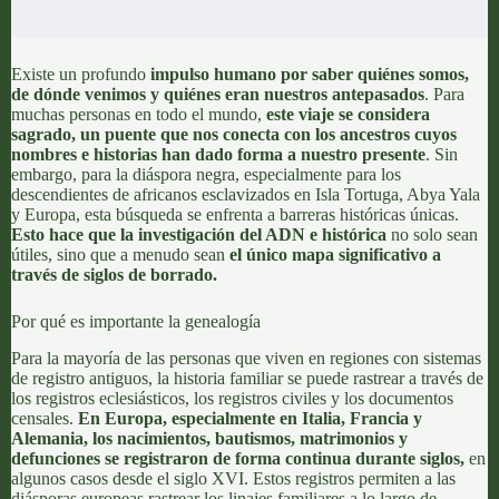
Existe un profundo
impulso humano por saber quiénes somos,
de dónde venimos y quiénes eran nuestros antepasados
. Para
muchas personas en todo el mundo,
este viaje se considera
sagrado, un puente que nos conecta con los ancestros cuyos
nombres e historias han dado forma a nuestro presente
. Sin
embargo, para la diáspora negra, especialmente para los
descendientes de africanos esclavizados en Isla Tortuga, Abya Yala
y Europa, esta búsqueda se enfrenta a barreras históricas únicas.
Esto hace que
la investigación del ADN e histórica
no solo sean
útiles, sino que a menudo sean
el único mapa significativo a
través de siglos de borrado.
Por qué es importante la genealogía
Para la mayoría de las personas que viven en regiones con sistemas
de registro antiguos, la historia familiar se puede rastrear a través de
los registros eclesiásticos, los registros civiles y los documentos
censales.
En Europa, especialmente en Italia, Francia y
Alemania, los nacimientos, bautismos, matrimonios y
defunciones
se registraron de forma continua durante siglos
,
en
algunos casos desde el siglo XVI. Estos registros permiten a las
diásporas europeas rastrear los linajes familiares a lo largo de