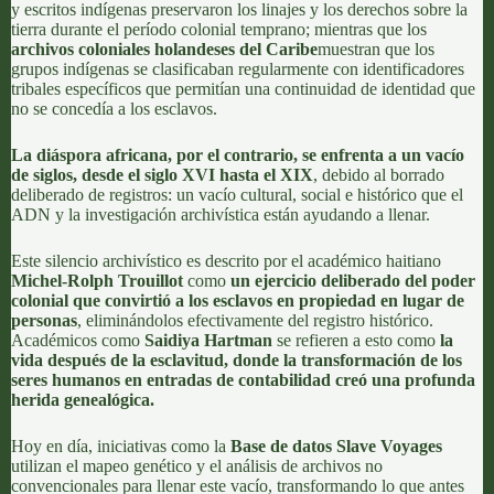
y escritos indígenas preservaron los linajes y los derechos sobre la
tierra durante el período colonial temprano; mientras que los
archivos coloniales holandeses del Caribe
muestran que los
grupos indígenas se clasificaban regularmente con identificadores
tribales específicos que permitían una continuidad de identidad que
no se concedía a los esclavos.
La diáspora africana, por el contrario, se enfrenta a un vacío
de siglos, desde el siglo XVI hasta el XIX
, debido al borrado
deliberado de registros: un vacío cultural, social e histórico que el
ADN y la investigación archivística están ayudando a llenar.
Este silencio archivístico es descrito por el académico haitiano
Michel-Rolph Trouillot
como
un ejercicio deliberado del poder
colonial que convirtió a los esclavos en propiedad en lugar de
personas
, eliminándolos efectivamente del registro histórico.
Académicos como
Saidiya Hartman
se refieren a esto como
la
vida después de la esclavitud, donde la transformación de los
seres humanos en entradas de contabilidad creó una profunda
herida genealógica.
Hoy en día, iniciativas como la
Base de datos Slave Voyages
utilizan el mapeo genético y el análisis de archivos no
convencionales para llenar este vacío, transformando lo que antes