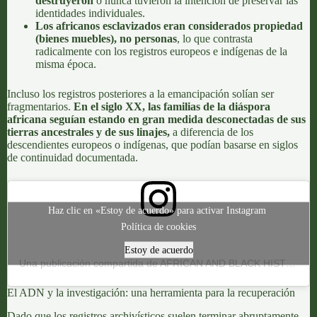
destruyeron
o nunca tuvieron la intención de preservar las
identidades individuales.
Los africanos esclavizados eran considerados propiedad
(bienes muebles), no personas
, lo que contrasta
radicalmente con los registros europeos e indígenas de la
misma época.
Incluso los registros posteriores a la emancipación solían ser
fragmentarios.
En el siglo XX, las familias de la diáspora
africana
seguían estando en gran medida desconectadas de sus
tierras ancestrales y de sus linajes
,
a diferencia de los
descendientes europeos o indígenas, que podían basarse en siglos
de continuidad documentada.
Haz clic en «Estoy de acuerdo» para activar Instagram
Política de cookies
Estoy de acuerdo
Una publicación compartida de AFRICAN AND BLACK HISTORY (@africanarchives)
El ADN y la investigación: una herramienta para la recuperación
Dado que los registros archivísticos suelen terminar abruptamente