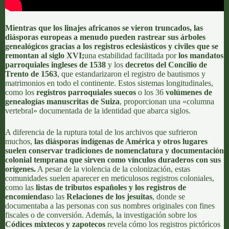
Mientras que los linajes africanos se vieron truncados, las
diásporas europeas a menudo pueden rastrear sus árboles
genealógicos gracias a los registros eclesiásticos y civiles que se
remontan al siglo XVI;
una estabilidad facilitada por
los mandatos
parroquiales ingleses de 1538
y los
decretos del Concilio de
Trento de 1563
, que estandarizaron el registro de bautismos y
matrimonios en todo el continente. Estos sistemas longitudinales,
como los
registros parroquiales suecos
o los 36
volúmenes de
genealogías manuscritas de Suiza
, proporcionan una «columna
vertebral» documentada de la identidad que abarca siglos.
A diferencia de la ruptura total de los archivos que sufrieron
muchos,
las diásporas indígenas de América y otros lugares
suelen conservar tradiciones de nomenclatura y documentación
colonial temprana que sirven como vínculos duraderos con sus
orígenes.
A pesar de la violencia de la colonización, estas
comunidades suelen aparecer en meticulosos registros coloniales,
como las
listas de tributos españoles y los registros de
encomiendas
o las
Relaciones de los jesuitas
, donde se
documentaba a las personas con sus nombres originales con fines
fiscales o de conversión. Además, la investigación sobre los
Códices mixtecos y zapotecos
revela cómo los registros pictóricos