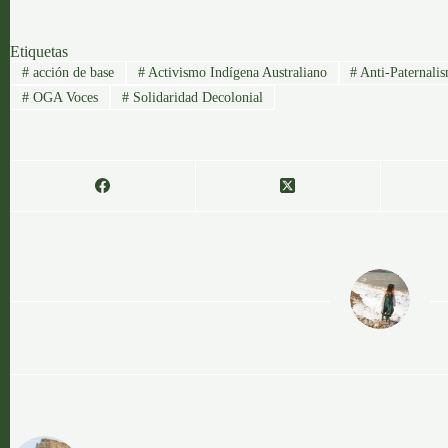
Etiquetas
#
acción de base
#
Activismo Indígena Australiano
#
Anti-Paternali
#
OGA Voces
#
Solidaridad Decolonial
OGA