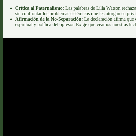
Crítica al Paternalismo:
Las palabras de Lilla Watson rechaza
sin confrontar los problemas sistémicos que les otorgan su privil
Afirmación de la No-Separación:
La declaración afirma que el
espiritual y política del opresor. Exige que veamos nuestras l