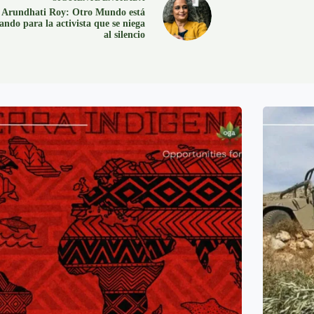
Arundhati Roy: Otro Mundo está
ando para la activista que se niega
al silencio