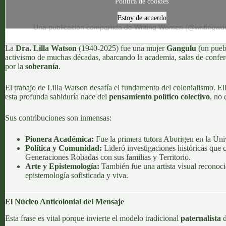
Política de cookies
Estoy de acuerdo
Una publicación compartida de Writing Women (@writingwo
La
Dra. Lilla Watson
(1940-2025) fue una mujer
Gangulu
(un puebl
activismo de muchas décadas, abarcando la academia, salas de confere
por la
soberanía
.
El trabajo de Lilla Watson desafía el fundamento del colonialismo. Ella
esta profunda sabiduría nace del
pensamiento político colectivo
, no 
Sus contribuciones son inmensas:
Pionera Académica:
Fue la primera tutora Aborigen en la Univ
Política y Comunidad:
Lideró investigaciones históricas que 
Generaciones Robadas con sus familias y Territorio.
Arte y Epistemología:
También fue una artista visual reconocid
epistemología sofisticada y viva.
El Núcleo Anticolonial del Mensaje
Esta frase es vital porque invierte el modelo tradicional
paternalista
d