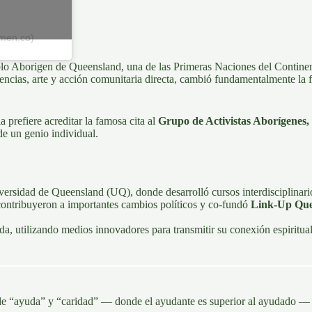
men.co)
o Aborigen de Queensland, una de las Primeras Naciones del Continente 
ncias, arte y acción comunitaria directa, cambió fundamentalmente la f
 prefiere acreditar la famosa cita al
Grupo de Activistas Aborígenes,
de un genio individual.
ersidad de Queensland (UQ), donde desarrolló cursos interdisciplinarios
contribuyeron a importantes cambios políticos y co-fundó
Link-Up Que
a, utilizando medios innovadores para transmitir su conexión espiritual
e “ayuda” y “caridad” — donde el ayudante es superior al ayudado — 