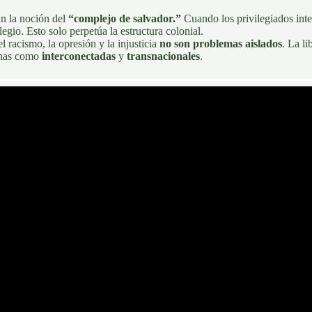
n la noción del
“complejo de salvador.”
Cuando los privilegiados int
egio. Esto solo perpetúa la estructura colonial.
 racismo, la opresión y la injusticia
no son problemas aislados
. La li
uchas como
interconectadas
y
transnacionales
.