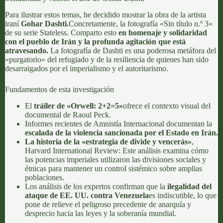
Para ilustrar estos temas, he decidido mostrar la obra de la artista
iraní
Gohar Dashti.
Concretamente, la fotografía «Sin título n.º 3»
de su
serie Stateless
. Comparto esto
en homenaje y solidaridad
con el pueblo de Irán y la profunda agitación que está
atravesando.
La fotografía de Dashti es una poderosa metáfora del
«purgatorio» del refugiado y de la resiliencia de quienes han sido
desarraigados por el imperialismo y el autoritarismo.
Fundamentos de esta investigación
El
tráiler de «Orwell: 2+2=5»
ofrece el contexto visual del
documental de Raoul Peck.
Informes recientes de
Amnistía Internacional
documentan la
escalada de la violencia sancionada por el Estado en Irán.
La historia de la «estrategia de divide y vencerás»
,
Harvard International Review
: Este análisis examina cómo
las potencias imperiales utilizaron las divisiones sociales y
étnicas para mantener un control sistémico sobre amplias
poblaciones.
Los análisis de los expertos confirman que la
ilegalidad del
ataque de EE. UU. contra Venezuela
es indiscutible, lo que
pone de relieve el peligroso precedente de anarquía y
desprecio hacia las leyes y la soberanía mundial.