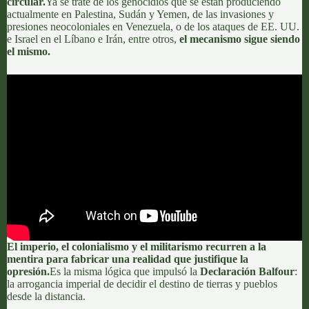
circular.
Ya se trate de los genocidios que se están produciendo
actualmente en Palestina, Sudán y Yemen, de las invasiones y
presiones neocoloniales en Venezuela, o de los ataques de EE. UU.
e Israel en el Líbano e Irán, entre otros,
el mecanismo sigue siendo
el mismo.
El imperio, el colonialismo y el militarismo recurren a la
mentira para fabricar una realidad que justifique la
opresión.
Es la misma lógica que impulsó la
Declaración Balfour
:
la arrogancia imperial de decidir el destino de tierras y pueblos
desde la distancia.