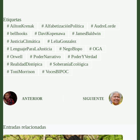
Etiquetas
#
AiltonKrenak
#
AlfabetizaciónPolítica
#
AudreLorde
#
bellhooks
#
DaviKopenawa
#
JamesBaldwin
#
JusticiaClimática
#
LeliaGonzalez
#
LenguajeParaLaJusticia
#
NegoBispo
#
OGA
#
Orwell
#
PoderNarrativo
#
PoderYVerdad
#
RealidadDistópica
#
SoberaníaEcológica
#
ToniMorrison
#
VocesBIPOC
ANTERIOR
SIGUIENTE
Entradas relacionadas