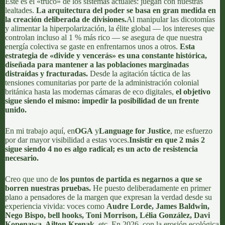
Este es el «truco» de los sistemas actuales: juegan con nuestras
lealtades.
La arquitectura del poder se basa en gran medida en
la creación deliberada de divisiones.
Al manipular las dicotomías
y alimentar la hiperpolarización, la élite global — los intereses que
controlan incluso al 1 % más rico — se asegura de que nuestra
energía colectiva se gaste en enfrentarnos unos a otros.
Esta
estrategia de «divide y vencerás»
es una constante histórica,
diseñada para mantener a las poblaciones marginadas
distraídas y fracturadas.
Desde la agitación táctica de las
tensiones comunitarias por parte de la administración colonial
británica hasta las modernas cámaras de eco digitales,
el objetivo
sigue siendo el mismo: impedir la posibilidad de un frente
unido.
En mi trabajo aquí, en
OGA
y
Language for Justice
, me esfuerzo
por dar mayor visibilidad a estas voces.
Insistir en que 2 más 2
sigue siendo 4 no es algo radical; es un acto de resistencia
necesario.
Creo que uno de
los puntos de partida es negarnos a que se
borren nuestras pruebas.
He puesto deliberadamente en primer
plano a pensadores de la margen que expresan la verdad desde su
experiencia vivida: voces como
Audre Lorde, James Baldwin,
Nego Bispo, bell hooks, Toni Morrison, Lélia González, Davi
Kopenawa, Ailton Krenak
, etc. En 2026, con la erosión ecológica