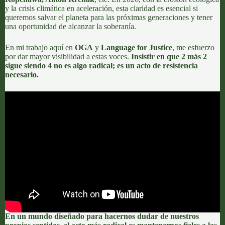
y la crisis climática en aceleración, esta claridad es esencial si
queremos salvar el planeta para las próximas generaciones y tener
una oportunidad de alcanzar la soberanía.
En mi trabajo aquí en
OGA
y
Language for Justice
, me esfuerzo
por dar mayor visibilidad a estas voces.
Insistir en que 2 más 2
sigue siendo 4 no es algo radical; es un acto de resistencia
necesario.
En un mundo diseñado para hacernos dudar de nuestros