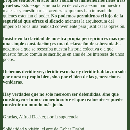
propios sentidos, el acto más radical es mantenernos fieles a las
pruebas.
Esto exige la ardua tarea de volver a examinar nuestro
malestar y cuestionar las «certezas» que nos han transmitido
quienes ostentan el poder.
No podemos permitirnos el lujo de la
seguridad que ofrece el silencio
mientras la arquitectura del
imperio fabrica una realidad conveniente para justificar la opresión.
Insistir en la claridad de nuestra propia percepción es más que
una simple constatación; es una declaración de soberanía.
Es
negarnos a que se reescriba nuestra historia colectiva o a que
nuestro futuro común se sacrifique en aras de los intereses de unos
pocos.
Debemos decidir ver, decidir escuchar y decidir hablar, no solo
por nuestro propio bien, sino por el bien de las generaciones
venideras.
Hay verdades que no solo merecen ser defendidas, sino que
constituyen el único cimiento sobre el que realmente se puede
construir un mundo m
á
s justo.
Gracias,
Alfred Decker
, por la sugerencia.
Solidaridad y visión: el arte de Gohar Dashti