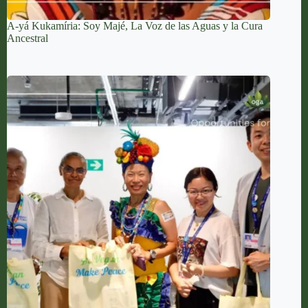
A-yá Kukamíria: Soy Majé, La Voz de las Aguas y la Cura
Ancestral