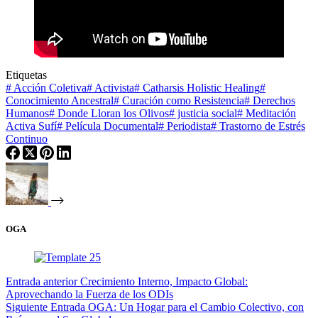
Etiquetas
#
Acción Coletiva
#
Activista
#
Catharsis Holistic Healing
#
Conocimiento Ancestral
#
Curación como Resistencia
#
Derechos
Humanos
#
Donde Lloran los Olivos
#
justicia social
#
Meditación
Activa Sufí
#
Película Documental
#
Periodista
#
Trastorno de Estrés
Continuo
OGA
Entrada
anterior
Crecimiento Interno, Impacto Global:
Aprovechando la Fuerza de los ODIs
Siguiente
Entrada
OGA: Un Hogar para el Cambio Colectivo, con