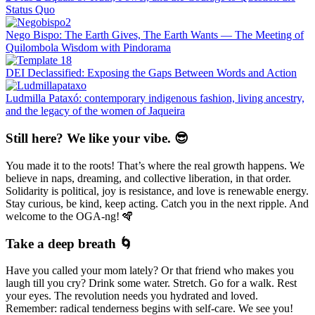
Status Quo
Nego Bispo: The Earth Gives, The Earth Wants — The Meeting of
Quilombola Wisdom with Pindorama
DEI Declassified: Exposing the Gaps Between Words and Action
Ludmilla Pataxó: contemporary indigenous fashion, living ancestry,
and the legacy of the women of Jaqueira
Still here? We like your vibe. 😎
You made it to the roots! That’s where the real growth happens. We
believe in naps, dreaming, and collective liberation, in that order.
Solidarity is political, joy is resistance, and love is renewable energy.
Stay curious, be kind, keep acting. Catch you in the next ripple. And
welcome to the OGA-ng! 🪇
Take a deep breath 🌀
Have you called your mom lately? Or that friend who makes you
laugh till you cry? Drink some water. Stretch. Go for a walk. Rest
your eyes. The revolution needs you hydrated and loved.
Remember: radical tenderness begins with self-care. We see you!