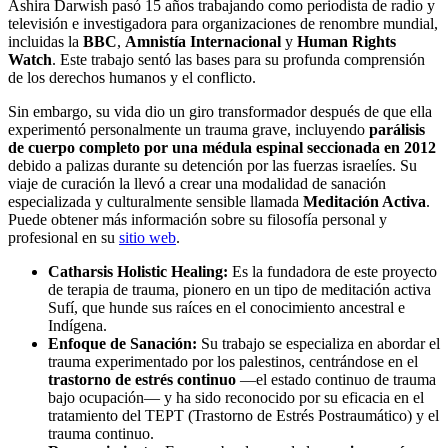
Ashira Darwish pasó 15 años trabajando como periodista de radio y
televisión e investigadora para organizaciones de renombre mundial,
incluidas la
BBC
,
Amnistía Internacional
y
Human Rights
Watch
. Este trabajo sentó las bases para su profunda comprensión
de los derechos humanos y el conflicto.
Sin embargo, su vida dio un giro transformador después de que ella
experimentó personalmente un trauma grave, incluyendo
parálisis
de cuerpo completo por una médula espinal seccionada en 2012
debido a palizas durante su detención por las fuerzas israelíes. Su
viaje de curación la llevó a crear una modalidad de sanación
especializada y culturalmente sensible llamada
Meditación Activa
.
Puede obtener más información sobre su filosofía personal y
profesional en su
sitio web
.
Catharsis Holistic Healing:
Es la fundadora de este proyecto
de terapia de trauma, pionero en un tipo de meditación activa
Sufí, que hunde sus raíces en el conocimiento ancestral e
Indígena.
Enfoque de Sanación:
Su trabajo se especializa en abordar el
trauma experimentado por los palestinos, centrándose en el
trastorno de estrés continuo
—el estado continuo de trauma
bajo ocupación— y ha sido reconocido por su eficacia en el
tratamiento del TEPT (Trastorno de Estrés Postraumático) y el
trauma continuo.