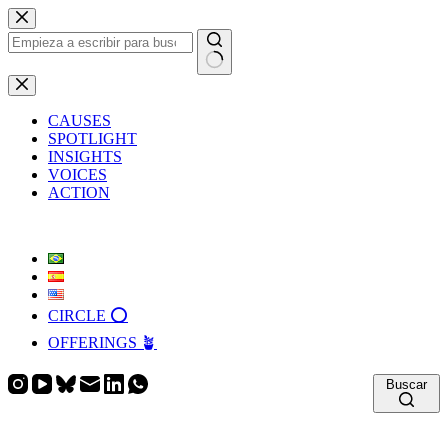
Saltar
al
contenido
Sin
resultados
CAUSES
SPOTLIGHT
INSIGHTS
VOICES
ACTION
CIRCLE ⭕️
OFFERINGS 🪴
Buscar