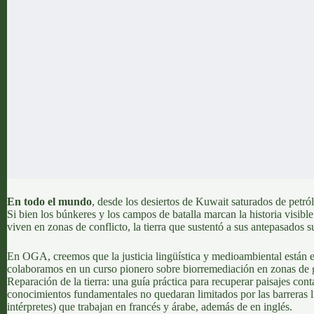
En todo el mundo
, desde los
desiertos de Kuwait saturados de petró
Si bien los búnkeres y los campos de batalla marcan la historia visibl
viven en zonas de conflicto, la tierra que sustentó a sus antepasados s
En
OGA
, creemos que la
justicia lingüística y medioambiental
están e
colaboramos en un curso pionero sobre biorremediación en zonas de 
Reparación de la tierra: una guía práctica para recuperar paisajes con
conocimientos fundamentales no quedaran limitados por las barreras li
intérpretes) que trabajan en francés y árabe, además de en inglés.