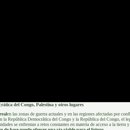
ática del Congo, Palestina y otros lugares
real
en las zonas de guerra actuales y en las regiones afectadas por conf
En la
República Democrática del Congo
y la República del Congo, el le
nidades se enfrentan a retos constantes en materia de acceso a la tierra 
n de base puede ofrecer una vía viable para el futuro.