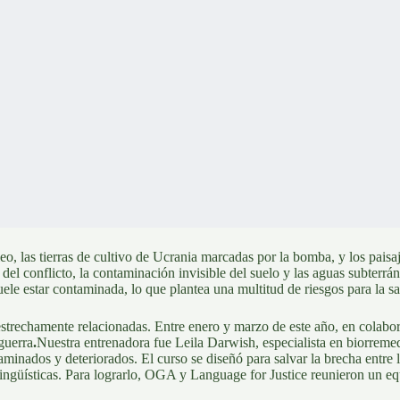
leo
, las
tierras de cultivo de Ucrania
marcadas por la bomba, y los
paisa
e del conflicto, la contaminación invisible del suelo y las aguas subter
uele estar contaminada, lo que plantea una multitud de riesgos para la sa
strechamente relacionadas. Entre enero y marzo de este año, en colab
guerra
.
Nuestra entrenadora fue Leila Darwish, especialista en biorreme
taminados y deteriorados.
El curso se diseñó para salvar la brecha entre 
ngüísticas. Para lograrlo,
OGA
y
Language for Justice
reunieron un equ