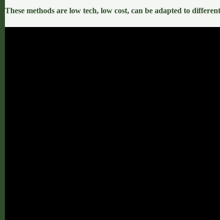
These methods are low tech, low cost, can be adapted to differen