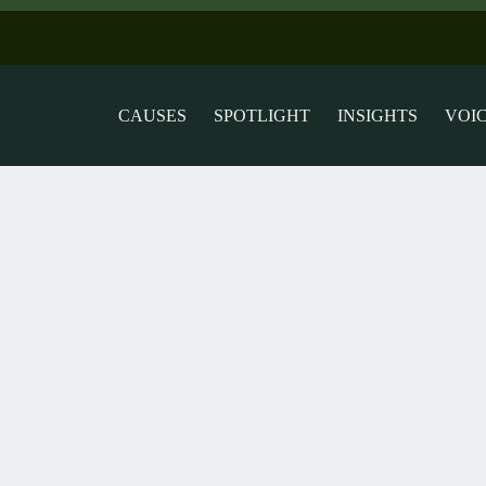
CAUSES
SPOTLIGHT
INSIGHTS
VOI
ión restaura la tierra y la justicia