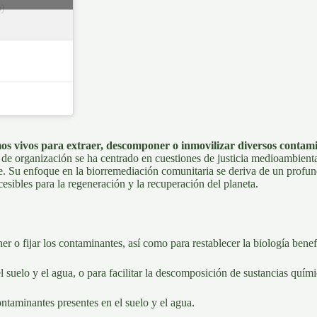
b)
smos vivos para extraer, descomponer o inmovilizar diversos contam
r de organización se ha centrado en cuestiones de justicia medioambien
le. Su enfoque en la
biorremediación
comunitaria se deriva de un profun
cesibles para la regeneración y la recuperación del planeta.
 o fijar los contaminantes, así como para restablecer la biología benef
el suelo y el agua, o para facilitar la descomposición de sustancias quími
ontaminantes presentes en el suelo y el agua.