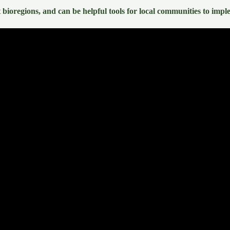
t bioregions, and can be helpful tools for local communities to im