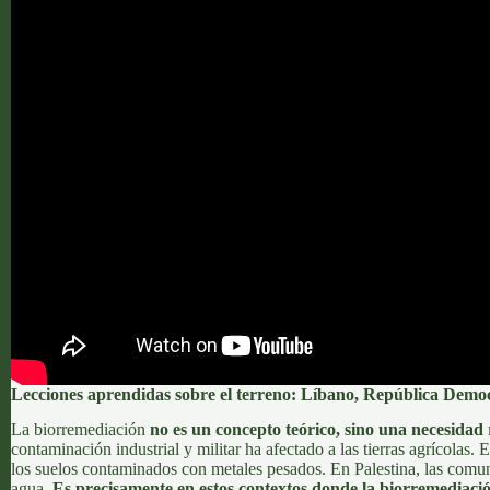
Lecciones aprendidas sobre el terreno: Líbano, República Democr
La
biorremediación
no es un concepto teórico, sino una necesidad 
contaminación industrial y militar ha afectado a las tierras agrícolas. 
los suelos contaminados con metales pesados. En
Palestina
, las comu
agua.
Es precisamente en estos contextos donde la biorremediació