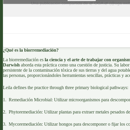
Una publicación compartida de 🌿 OGA 🌿 (@oga.we
¿Qué es la biorremediación?
La
biorremediación
es
la ciencia y el arte de trabajar con organi
Darwish
aborda esta práctica como una cuestión de justicia. Su labo
persistente de la contaminación tóxica de sus tierras y del agua potab
las personas, proporcionándoles herramientas sencillas, prácticas y ac
Leila defines the practice through three primary biological pathways:
1.
Remediación Microbial
: Utilizar microorganismos para descomponer
2.
Phytoremediación
: Utilizar plantas para extraer metales pesados d
3.
Mycoremediación
: Utilizar hongos para descomponer o fijar los c