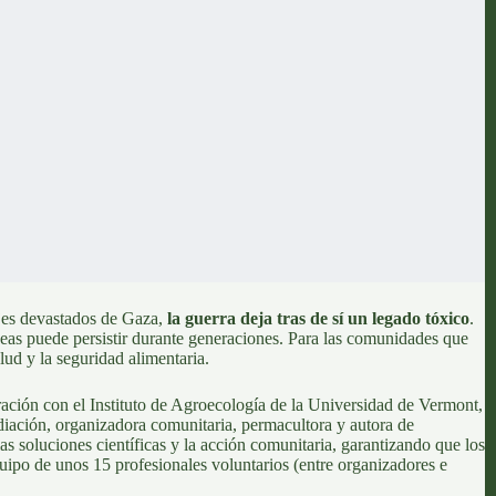
jes devastados de Gaza
,
la guerra deja tras de sí un legado tóxico
.
ráneas puede persistir durante generaciones. Para las comunidades que
lud y la seguridad alimentaria.
oración con
el Instituto de Agroecología de la Universidad de Vermont
,
diación, organizadora comunitaria, permacultora y autora de
las soluciones científicas y la acción comunitaria, garantizando que los
ipo de unos 15 profesionales voluntarios (entre organizadores e