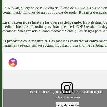
En
Kuwait
, el legado de la Guerra del Golfo de 1990-1991 sigue sie
contaminado millones de metros cúbicos de suelo
.
Durante décadas, 
La situación no se limita a las guerras del pasado
. En
Palestina
, d
medioambientales.
Estudios y evaluaciones de la ONU resaltan la degr
escaladas han agravado el daño medioambiental y los riesgos para la 
El problema es la magnitud.
Las medidas correctoras convencion
maquinaria pesada, infraestructura industrial y una enorme cantidad d
Haz clic en «Estoy de acuerdo» para activar Instagram
Política de cookies
Estoy de acuerdo