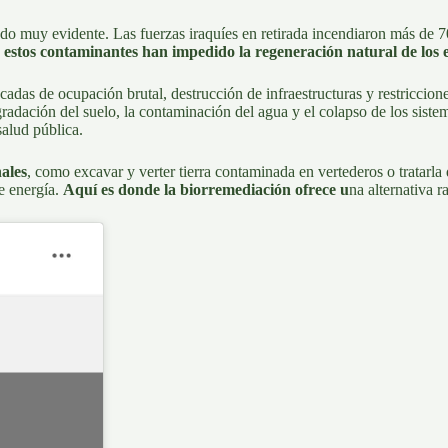
ndo muy evidente. Las fuerzas iraquíes en retirada incendiaron más de
7
estos contaminantes han impedido la regeneración natural de los eco
écadas de ocupación brutal, destrucción de infraestructuras y restriccio
adación del suelo, la contaminación del agua y el colapso de los siste
salud pública.
ales
, como
excavar y verter tierra contaminada en vertederos o tratarla
e energía.
Aquí es donde la biorremediación ofrece u
na alternativa r