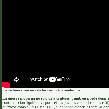
La víctima silenciosa de los conflictos modernos
La guerra moderna no solo deja cráteres
.
También puede dejar un
contaminación significativa por metales pesados como el cadmio (Cd
químicos como el
RDX
y el TNT, aunque son esenciales para las oper