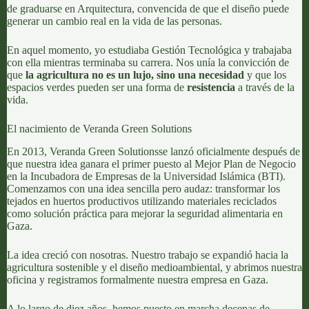
de graduarse en Arquitectura, convencida de que el diseño puede
generar un cambio real en la vida de las personas.
En aquel momento, yo estudiaba Gestión Tecnológica y trabajaba
con ella mientras terminaba su carrera. Nos unía la convicción de
que
la agricultura no es un lujo, sino una necesidad
y que los
espacios verdes pueden ser una forma de
resistencia
a través de la
vida.
El nacimiento de Veranda Green Solutions
En 2013,
Veranda Green Solutions
se lanzó oficialmente después de
que nuestra idea ganara el primer puesto al Mejor Plan de Negocio
en la Incubadora de Empresas de la Universidad Islámica (BTI).
Comenzamos con una idea sencilla pero audaz: transformar los
tejados en
huertos productivos
utilizando
materiales reciclados
como solución práctica para mejorar la
seguridad alimentaria
en
Gaza.
La idea creció con nosotras. Nuestro trabajo se expandió hacia la
agricultura sostenible y el
diseño medioambiental
, y abrimos nuestra
oficina y registramos formalmente nuestra empresa en Gaza.
A lo largo de diez años, hemos puesto en marcha decenas de