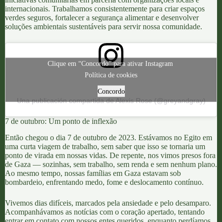
internacionais. Trabalhamos consistentemente para criar
espaços
verdes seguros
, fortalecer a segurança alimentar e desenvolver
soluções ambientais sustentáveis para servir nossa comunidade.
Clique em “Concordo” para ativar Instagram
Política de cookies
Concordo
Una publicación compartida de Alexis Rose (@greyandgray)
7 de outubro: Um ponto de inflexão
Então chegou o dia
7 de outubro de 2023
. Estávamos no Egito em
uma curta viagem de trabalho, sem saber que isso se tornaria um
ponto de virada em nossas vidas. De repente, nos vimos presos fora
de Gaza — sozinhas, sem trabalho, sem renda e sem nenhum plano.
Ao mesmo tempo, nossas famílias em Gaza estavam sob
bombardeio, enfrentando medo, fome e deslocamento contínuo.
Vivemos dias difíceis, marcados pela ansiedade e pelo desamparo.
Acompanhávamos as notícias com o coração apertado, tentando
entrar em contato com nossos entes queridos, enquanto perdíamos