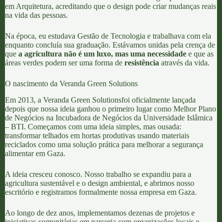
em Arquitetura, acreditando que o design pode criar mudanças reais
na vida das pessoas.
Na época, eu estudava Gestão de Tecnologia e trabalhava com ela
enquanto concluía sua graduação. Estávamos unidas pela crença de
que
a agricultura não é um luxo, mas uma necessidade
e que as
áreas verdes podem ser uma forma de
resistência
através da vida.
O nascimento da Veranda Green Solutions
Em 2013, a
Veranda Green Solutions
foi oficialmente lançada
depois que nossa ideia ganhou o primeiro lugar como Melhor Plano
de Negócios na Incubadora de Negócios da Universidade Islâmica
– BTI. Começamos com uma ideia simples, mas ousada:
transformar telhados em
hortas produtivas
usando
materiais
reciclados
como uma solução prática para melhorar a
segurança
alimentar
em Gaza.
A ideia cresceu conosco. Nosso trabalho se expandiu para a
agricultura sustentável e o design ambiental, e abrimos nosso
escritório e registramos formalmente nossa empresa em Gaza.
Ao longo de dez anos, implementamos dezenas de projetos e
iniciativas comunitárias em parceria com organizações locais e