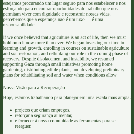
estejamos procurando um lugar seguro para nos estabelecer e nos
esforçando para encontrar oportunidades de trabalho que nos
permitam viver com dignidade e reconstruir nossas vidas,
percebemos que a esperança não é um luxo — é uma
responsabilidade.
If we once believed that agriculture is an act of life, then we must
hold onto it now more than ever. We began investing our time in
learning and growth, enrolling in courses on
sustainable agriculture
and
soil restoration
, and rethinking our role in the coming phase of
recovery. Despite displacement and instability, we resumed
supporting Gaza through small initiatives promoting
home
gardening
, distributing edible plants, and developing preliminary
plans for rehabilitating soil and water when conditions allow.
Nossa Visão para a Recuperação
Hoje, estamos trabalhando para planejar em uma escala mais ampla:
projetos que criam empregos,
reforçar a segurança alimentar,
e fornecer à nossa comunidade as ferramentas para se
reerguer.