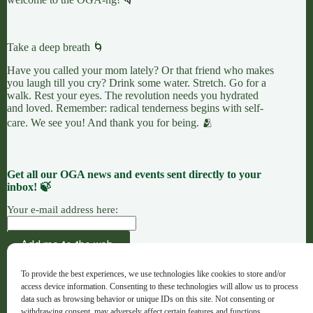
Take a deep breath 🌀
Have you called your mom lately? Or that friend who makes
you laugh till you cry? Drink some water. Stretch. Go for a
walk. Rest your eyes. The revolution needs you hydrated
and loved. Remember: radical tenderness begins with self-
care. We see you! And thank you for being. 🫂
Get all our OGA news and events sent directly to your
inbox! 🍃
Your e-mail address here:
AÇÃO
CAUSAS
OFERENDAS
To provide the best experiences, we use technologies like cookies to store and/or
OGA · Opportunities for Grassroots Action –
access device information. Consenting to these technologies will allow us to process
Português
data such as browsing behavior or unique IDs on this site. Not consenting or
withdrawing consent, may adversely affect certain features and functions.