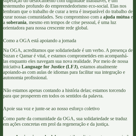
superação do deslocamento com dignidade inabalável, é um
testemunho profundo do empreendedorismo eco-social. Elas nos
lembram que o trabalho de curar a terra é inseparável do trabalho de
curar nossas comunidades. Seu compromisso com a
ajuda mútua
e
a
soberania
, mesmo em tempos de crise pessoal, é uma luz
orientadora para nossa crescente rede global.
Como a OGA está apoiando a jornada
Na OGA, acreditamos que solidariedade é um verbo. A presença de
Suzan e Qamar é vital, e estamos comprometides em acompanhá-
las enquanto eles navegam sua nova realidade. Por meio de nossa
iniciativa
Language for Justice (LFJ)
, estamos atualmente
apoiando-as com aulas de idiomas para facilitar sua integração e
autonomia profissional.
Não estamos apenas contando a história delas; estamos torcendo
para que prosperem em todos os sentidos da palavra.
Apoie sua voz e junte-se ao nosso esforço coletivo
Como parte da comunidade da OGA, sua solidariedade se traduz
em ações concretas em prol da regeneração e da justiça.