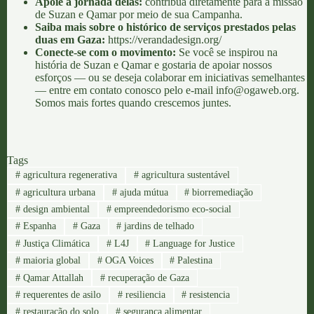
Apoie a jornada delas:
contribua diretamente para a missão
de Suzan e Qamar por meio de sua
Campanha.
Saiba mais sobre o histórico de serviços prestados pelas
duas em Gaza:
https://verandadesign.org/
Conecte-se com o movimento:
Se você se inspirou na
história de Suzan e Qamar e gostaria de apoiar nossos
esforços — ou se deseja colaborar em iniciativas semelhantes
— entre em contato conosco pelo e-mail
info@ogaweb.org
.
Somos mais fortes quando crescemos juntes.
Tags
#
agricultura regenerativa
#
agricultura sustentável
#
agricultura urbana
#
ajuda mútua
#
biorremediação
#
design ambiental
#
empreendedorismo eco-social
#
Espanha
#
Gaza
#
jardins de telhado
#
Justiça Climática
#
L4J
#
Language for Justice
#
maioria global
#
OGA Voices
#
Palestina
#
Qamar Attallah
#
recuperação de Gaza
#
requerentes de asilo
#
resiliencia
#
resistencia
#
restauração do solo
#
segurança alimentar