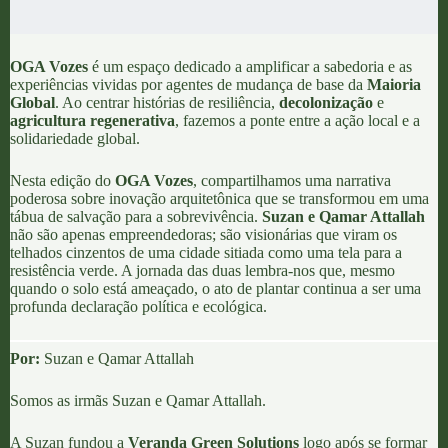
OGA Vozes
é um espaço dedicado a amplificar a sabedoria e as
experiências vividas por agentes de mudança de base da
Maioria
Global
. Ao centrar histórias de resiliência,
decolonização
e
agricultura regenerativa
, fazemos a ponte entre a ação local e a
solidariedade global.
Nesta edição do
OGA Vozes
, compartilhamos uma narrativa
poderosa sobre inovação arquitetônica que se transformou em uma
tábua de salvação para a sobrevivência.
Suzan e Qamar Attallah
não são apenas empreendedoras; são visionárias que viram os
telhados cinzentos de uma cidade sitiada como uma tela para a
resistência verde. A jornada das duas lembra-nos que, mesmo
quando o solo está ameaçado, o ato de plantar continua a ser uma
profunda declaração política e ecológica.
Por:
Suzan e Qamar Attallah
Somos as irmãs Suzan e Qamar Attallah.
A Suzan fundou a
Veranda Green Solutions
logo após se formar