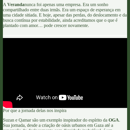
A
Veranda
nunca foi apenas uma empresa. Era um sonho
compartilhado entre duas irmãs. Era um espaço de esperança em
uma cidade sitiada. E hoje, apesar das perdas, do deslocamento e da
busca contínua por estabilidade, ainda acreditamos que o que é
plantado com amor… pode crescer novamente.
Por que a jornada delas nos inspira
Suzan e Qamar são um exemplo inspirador do espírito da
OGA
.
Sua jornada, desde a criação de oásis urbanos em Gaza até a