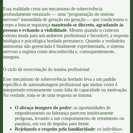
Essa realidade criou um mecanismo de sobrevivência
profundamente enraizado — uma “programação do sistema
nervoso” transmitida de geração em geração — que condicionou o
corpo a buscar segurança
mantendo-se discreto, agradando às
pessoas e evitando a visibilidade
. Mesmo quando o contexto
externo muda para um ambiente profissional e favorável, a resposta
biológica e psicológica herdada permanece. Quando a verdadeira
autonomia não gerenciada é finalmente experimentada, o sistema
nervoso a registra como desconhecida e, consequentemente,
insegura.
O ciclo da reencenação do trauma profissional
Esse mecanismo de sobrevivência herdado leva a um padrão
específico de autossabotagem profissional que muitas vezes é
interpretado erroneamente como falta de capacidade ou motivação.
Na verdade, trata-se de uma resposta ao trauma:
O abraço inseguro do poder
: as oportunidades de
empoderamento ou liderança parecem intuitivamente
perigosas, levando a um comportamento de retraimento ou
paralisia, em vez de impulso para frente.
Rejeitando o respeito pela familiaridade
: os indivíduos