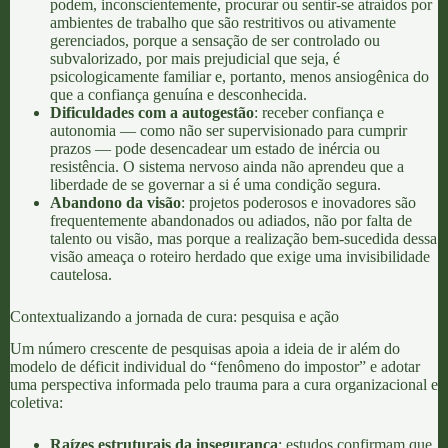
podem, inconscientemente, procurar ou sentir-se atraídos por
ambientes de trabalho que são restritivos ou ativamente
gerenciados, porque a sensação de ser controlado ou
subvalorizado, por mais prejudicial que seja, é
psicologicamente familiar e, portanto, menos ansiogênica do
que a confiança genuína e desconhecida.
Dificuldades com a autogestão
: receber confiança e
autonomia — como não ser supervisionado para cumprir
prazos — pode desencadear um estado de inércia ou
resistência. O sistema nervoso ainda não aprendeu que a
liberdade de se governar a si é uma condição segura.
Abandono da visão
: projetos poderosos e inovadores são
frequentemente abandonados ou adiados, não por falta de
talento ou visão, mas porque a realização bem-sucedida dessa
visão ameaça o roteiro herdado que exige uma invisibilidade
cautelosa.
Contextualizando a jornada de cura: pesquisa e ação
Um número crescente de pesquisas apoia a ideia de ir além do
modelo de déficit individual do “fenômeno do impostor” e adotar
uma perspectiva informada pelo trauma para a cura organizacional e
coletiva:
Raízes estruturais da insegurança
: estudos confirmam que