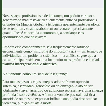
N
os espaços profissionais e de liderança, um padrão curioso e
generalizado manifesta-se frequentemente entre os profissionais
oriundos da Maioria Global: a tendência aparentemente paradoxal
de se retraírem, se autossabotarem ou recuarem precisamente
quando lhes é concedida a autonomia, a confiança e as
oportunidades que desejavam.
Embora esse comportamento seja frequentemente rotulado
erroneamente como “síndrome do impostor” (sic) — um termo que
individualiza um problema sistêmico —, a análise sugere que a
causa principal reside em uma luta muito mais profunda e herdada:
trauma intergeracional e histórico.
A autonomia como um sinal de insegurança
Para muitas pessoas cujos antepassados sofreram opressão
sistêmica, escravidão, genocídio ou colonização, o ato de ser
totalmente visível, assertivo ou autônomo representava uma ameaça
profunda à sobrevivência. Afirmar a vontade pessoal, resistir à
autoridade ou mesmo expressar brilhantismo podia desencadear
violência, punição ou até a morte.