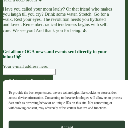
Have you called your mom lately? Or that friend who makes
you laugh till you cry? Drink some water. Stretch. Go for a
walk. Rest your eyes. The revolution needs you hydrated
and loved. Remember: radical tenderness begins with self-
care. We see you! And thank you for being. 🫂
Get all our OGA news and events sent directly to your
inbox! 🍃
Your e-mail address here:
AÇÃO
CAUSAS
OFERENDAS
To provide the best experiences, we use technologies like cookies to store and/or
OGA · Opportunities for Grassroots Action –
access device information. Consenting to these technologies will allow us to process
Português
data such as browsing behavior or unique IDs on this site. Not consenting or
withdrawing consent, may adversely affect certain features and functions.
Copyright © 2026 - OGA - ogaweb.org
Accept