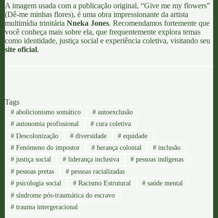
A imagem usada com a publicação original, “Give me my flowers”
(Dê-me minhas flores), é uma obra impressionante da artista
multimídia trinitária
Nneka Jones
. Recomendamos fortemente que
você conheça mais sobre ela, que frequentemente explora temas
como identidade, justiça social e experiência coletiva, visitando seu
site oficial
.
Tags
#
abolicionismo somático
#
autoexclusão
#
autonomia profissional
#
cura coletiva
#
Descolonização
#
diversidade
#
equidade
#
Fenómeno do impostor
#
herança colonial
#
inclusão
#
justiça social
#
liderança inclusiva
#
pessoas indígenas
#
pessoas pretas
#
pessoas racializadas
#
psicologia social
#
Racismo Estrutural
#
saúde mental
#
síndrome pós-traumática do escravo
#
trauma intergeracional