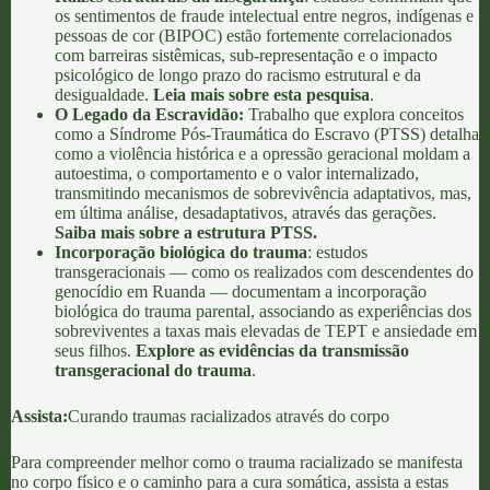
os sentimentos de fraude intelectual entre negros, indígenas e
pessoas de cor (BIPOC) estão fortemente correlacionados
com barreiras sistêmicas, sub-representação e o impacto
psicológico de longo prazo do racismo estrutural e da
desigualdade.
Leia mais sobre esta pesquisa
.
O Legado da Escravidão:
Trabalho que explora conceitos
como a Síndrome Pós-Traumática do Escravo (PTSS) detalha
como a violência histórica e a opressão geracional moldam a
autoestima, o comportamento e o valor internalizado,
transmitindo mecanismos de sobrevivência adaptativos, mas,
em última análise, desadaptativos, através das gerações.
Saiba mais sobre a estrutura PTSS.
Incorporação biológica do trauma
: estudos
transgeracionais — como os realizados com descendentes do
genocídio em Ruanda — documentam a incorporação
biológica do trauma parental, associando as experiências dos
sobreviventes a taxas mais elevadas de TEPT e ansiedade em
seus filhos.
Explore as evidências da transmissão
transgeracional do trauma
.
Assista:
Curando traumas racializados através do corpo
Para compreender melhor como o trauma racializado se manifesta
no corpo físico e o caminho para a cura somática, assista a estas