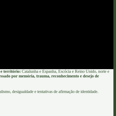
 território:
Catalunha e Espanha
,
Escócia e Reino Unido
, norte e
essado por memória, trauma, reconhecimento e desejo de
lismo, desigualdade e tentativas de afirmação de identidade.