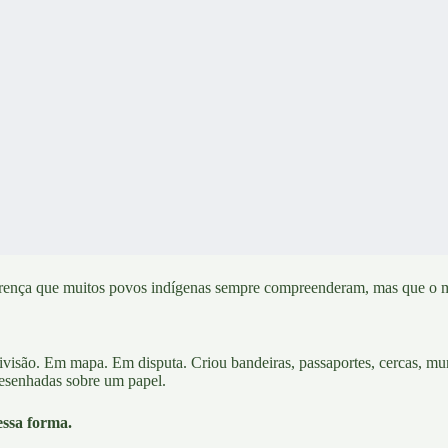
rença que
muitos povos indígenas sempre compreenderam,
mas que o m
ivisão
. Em mapa. Em disputa. Criou bandeiras, passaportes, cercas, mur
 desenhadas sobre um papel.
essa forma.