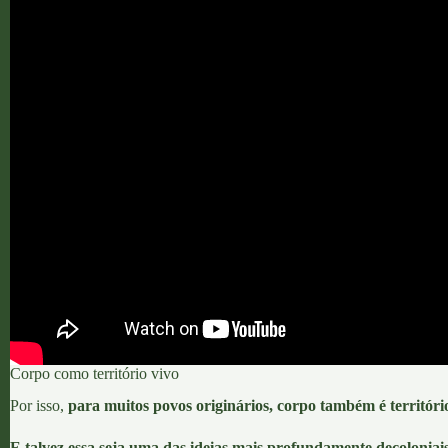
Corpo como território vivo
Por isso,
para muitos povos originários, corpo também é territóri
E talvez essa seja uma das ideias mais profundamente decolonia