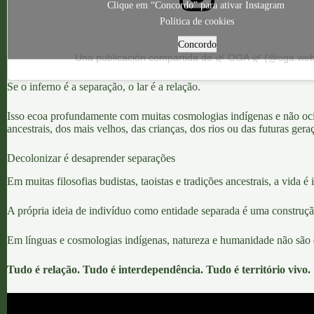
Clique em “Concordo” para ativar Instagram
Política de cookies
Concordo
Una publicación compartida de 🌿 OGA 🌿 (@oga.we
Se o inferno é a separação, o lar é a relação.
Isso ecoa profundamente com
muitas cosmologias indígenas e não oci
ancestrais, dos mais velhos, das crianças, dos rios ou das futuras gera
Decolonizar é desaprender separações
Em muitas filosofias budistas,
taoistas
e tradições ancestrais, a vida 
A própria ideia de indivíduo como entidade separada é uma construção
Em línguas e cosmologias indígenas, natureza e humanidade não são e
Tudo é relação.
Tudo é interdependência.
Tudo é território vivo.