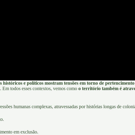
istóricos e políticos mostram tensões em torno de pertencimento e
ia. Em todos esses contextos, vemos como
o território também é atrav
ssões humanas complexas, atravessadas por histórias longas de colonia
to.
cimento em exclusão.