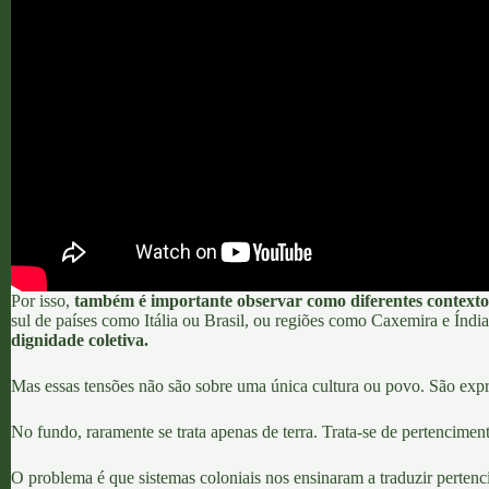
Por isso,
também é importante observar como diferentes contextos h
sul de países como Itália ou Brasil, ou regiões como Caxemira e Índ
dignidade coletiva.
Mas essas tensões não são sobre uma única cultura ou povo. São expre
No fundo, raramente se trata apenas de terra. Trata-se de pertencimen
O problema é que sistemas coloniais nos ensinaram a traduzir perten