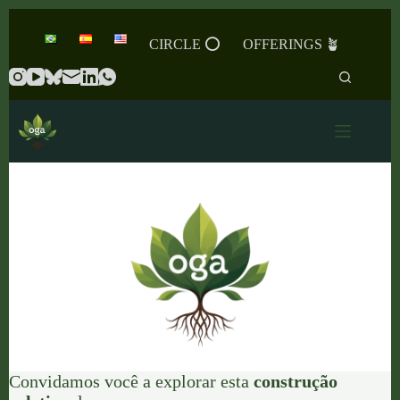
Skip
to
CIRCLE ⭕️
OFFERINGS 🪴
content
Convidamos você a explorar esta
construção