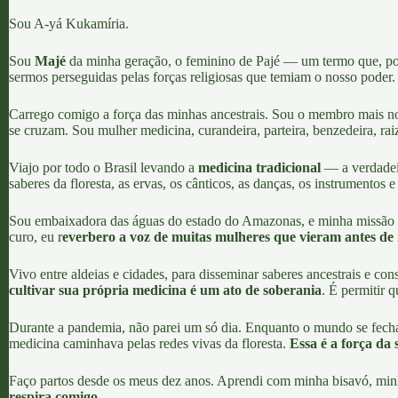
Sou A-yá Kukamíria.
Sou
Majé
da minha geração, o feminino de
Pajé
— um termo que, por 
sermos perseguidas pelas forças religiosas que temiam o nosso poder.
Carrego comigo a força das minhas ancestrais. Sou o membro mais 
se cruzam. Sou mulher medicina, curandeira, parteira, benzedeira, r
Viajo por todo o Brasil levando a
medicina tradicional
— a verdadeir
saberes da floresta, as ervas, os cânticos, as danças, os instrumentos 
Sou embaixadora das águas do
estado do Amazonas,
e minha missão é
curo, eu r
everbero a voz de muitas mulheres que vieram antes d
Vivo entre aldeias e cidades, para disseminar saberes ancestrais e con
cultivar sua própria medicina é um ato de soberania
. É permitir 
Durante a pandemia, não parei um só dia. Enquanto o mundo se fecha
medicina caminhava pelas redes vivas da floresta.
Essa é a força da
Faço partos desde os meus dez anos. Aprendi com minha bisavó, min
respira comigo.