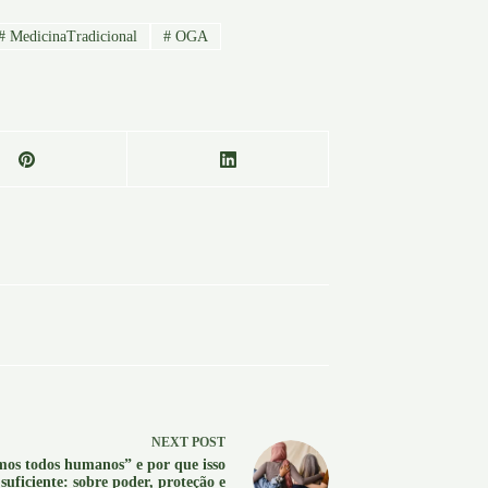
#
MedicinaTradicional
#
OGA
NEXT
POST
os todos humanos” e por que isso
 suficiente: sobre poder, proteção e