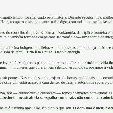
muito tempo, foi silenciado pela história. Durante séculos, nós, mulh
 Hoje, recupero esse nome ancestral e digo, com toda a consciência:
so
novo do conselho do
povo Kukama – Kukamíria
, da tríplice fronteira 
aizeira e também formada em
psicanálise xamânica
— uma forma de integr
a medicina indígena brasileira. Atendo pessoas com doenças físicas e e
e o som da terra.
Tudo isso é cura. Tudo é energia.
 levar a força dos rios para quem precisa lembrar que
tudo na vida flu
e mim
— mulheres que curaram em silêncio, escondidas, por amor à vid
struir pontes. Nas cidades, crio projetos de
hortas medicinais
em comunid
que cada um tenha acesso à cura dentro de casa, à autonomia sobre o corp
va, nós — curandeiras e curadores — fomos chamados para ajudar. O qu
 sabedoria ancestral: ela se espalha como raiz, não como mercadori
ha avó e minha mãe. Elas são tudo o que sou.
O dom não é meu; é del