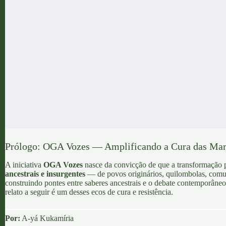
Prólogo:
OGA Vozes
— Amplificando a Cura das Ma
A iniciativa
OGA Vozes
nasce da convicção de que a transformação p
ancestrais e insurgentes
— de
povos originários
,
quilombolas
, comu
construindo pontes entre saberes ancestrais e o debate contemporâneo,
relato a seguir é um desses ecos de cura e resistência.
Por:
A-yá Kukamíria