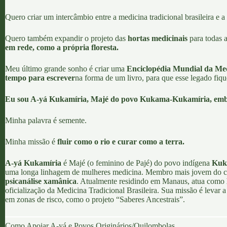
Quero criar um intercâmbio entre a medicina tradicional brasileira e a
Quero também expandir o projeto das
hortas medicinais
para todas 
em rede, como a própria floresta.
Meu último grande sonho é criar uma
Enciclopédia Mundial da Med
tempo para escrever
na forma de um livro, para que esse legado fique
Eu sou A-yá Kukamíria, Majé do povo Kukama-Kukamíria, embaix
Minha palavra é semente.
Minha missão é
fluir como o rio e curar como a terra.
A-yá Kukamíria
é
Majé
(o feminino de Pajé) do povo indígena
Kuk
uma longa linhagem de mulheres medicina. Membro mais jovem do c
psicanálise xamânica
. Atualmente residindo em Manaus, atua como
oficialização da Medicina Tradicional Brasileira. Sua missão é levar 
em zonas de risco, como o projeto “Saberes Ancestrais”.
Como Apoiar A-yá e Povos Originários/Quilombolas