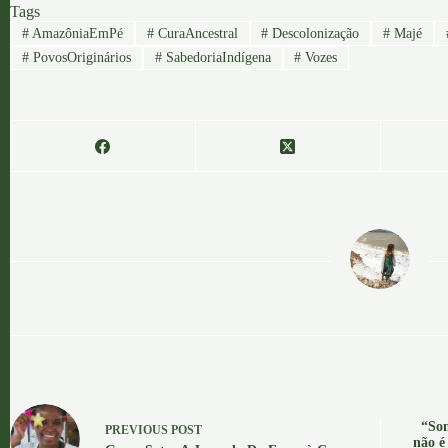
Tags
#
AmazôniaEmPé
#
CuraAncestral
#
Descolonização
#
Majé
#
PovosOriginários
#
SabedoriaIndígena
#
Vozes
OGA
“Som
PREVIOUS
POST
não é