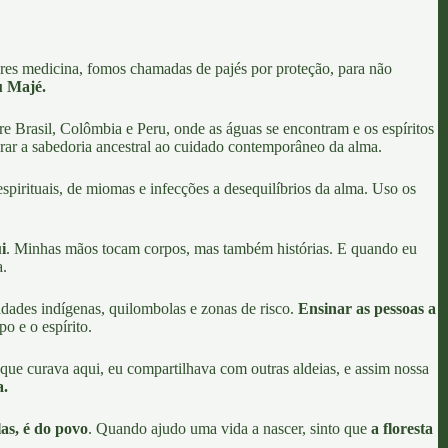
eres medicina, fomos chamadas de pajés por proteção, para não
u Majé.
entre Brasil, Colômbia e Peru, onde as águas se encontram e os espíritos
ar a sabedoria ancestral ao cuidado contemporâneo da alma.
spirituais, de miomas e infecções a desequilíbrios da alma. Uso os
i
. Minhas mãos tocam corpos, mas também histórias. E quando eu
a.
ades indígenas, quilombolas e zonas de risco.
Ensinar as pessoas a
o e o espírito.
e curava aqui, eu compartilhava com outras aldeias, e assim nossa
a.
as, é do povo
. Quando ajudo uma vida a nascer, sinto que
a floresta