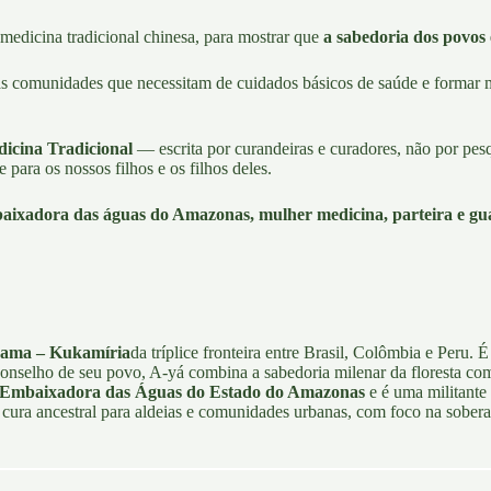
medicina tradicional chinesa
, para mostrar que
a sabedoria dos povos 
as comunidades que necessitam de cuidados básicos de saúde e formar 
icina Tradicional
— escrita por curandeiras e curadores, não por pes
 para os nossos filhos e os filhos deles.
adora das águas do Amazonas, mulher medicina, parteira e guar
ama – Kukamíria
da tríplice fronteira entre Brasil, Colômbia e Peru.
onselho de seu povo, A-yá combina a sabedoria milenar da floresta 
Embaixadora das Águas do Estado do Amazonas
e é uma militante
a cura ancestral para aldeias e comunidades urbanas, com foco na sobera