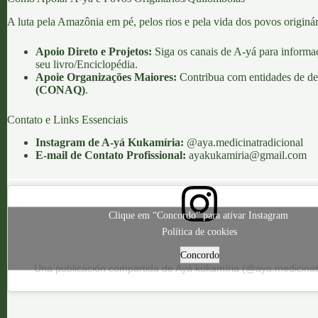
A luta pela
Amazônia em pé
, pelos rios e pela vida dos povos origin
Apoio Direto e Projetos:
Siga os canais de A-yá para informaç
seu livro/Enciclopédia.
Apoie Organizações Maiores:
Contribua com entidades de d
(CONAQ)
.
Contato e Links Essenciais
Instagram de A-yá Kukamíria:
@aya.medicinatradicional
E-mail de Contato Profissional:
ayakukamiria@gmail.com
Clique em “Concordo” para ativar Instagram
Política de cookies
Concordo
Una publicación compartida de Ayá kukamíria (@aya.medicinatr