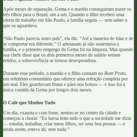
Após meses de separação, Gema e o marido conseguiram trazer os
três filhos para o Brasil, um a um. Quando o filho recebeu uma
oferta de trabalho em São Paulo, a família seguiu — sem saber o
que os aguardava.
“São Paulo parecia outro país”, ela diz. “Até a maneira de falar e de
se comportar era diferente.” O artesanato já não sustentava a
família, e o primeiro emprego da Gema foi na limpeza. Mas quando
sua chefe disse que os dois primeiros meses de salário seriam
retidos, a sobrevivência se tornou desesperadora.
Durante esse período, o marido e o filho comiam no
Bom Prato
,
um refeitório comunitário que oferece uma refeição completa por
um real. Eles guardavam frutas e pães nos bolsos — e isso foi a
única comida da Gema por longos dois meses.
O Café que Mudou Tudo
Um dia, exausta e com fome, sentou-se no centro da cidade e
começou a chorar. “Eu havia feito tudo o que a sociedade me dizia
— estudar, trabalhar, criar meus filhos, ser uma boa pessoa — e
ainda assim, estava ali, sem nada.”