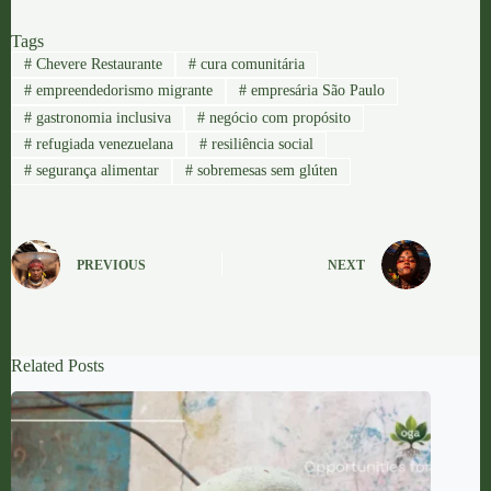
Tags
#
Chevere Restaurante
#
cura comunitária
#
empreendedorismo migrante
#
empresária São Paulo
#
gastronomia inclusiva
#
negócio com propósito
#
refugiada venezuelana
#
resiliência social
#
segurança alimentar
#
sobremesas sem glúten
PREVIOUS
NEXT
Related Posts