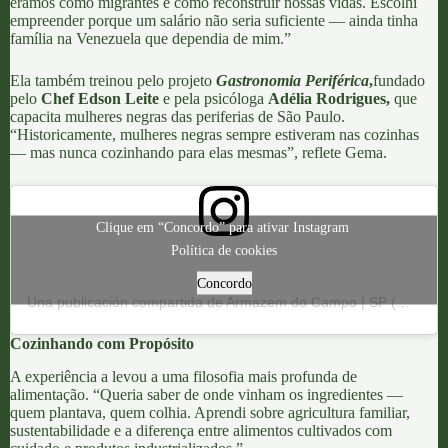
éramos como migrantes e como reconstruir nossas vidas. Escolhi
empreender porque um salário não seria suficiente — ainda tinha
família na Venezuela que dependia de mim.”
Ela também treinou pelo projeto
Gastronomia Periférica
,
fundado
pelo
Chef Edson Leite
e pela psicóloga
Adélia Rodrigues,
que
capacita mulheres negras das periferias de São Paulo.
“Historicamente, mulheres negras sempre estiveram nas cozinhas
— mas nunca cozinhando para elas mesmas”, reflete Gema.
Clique em “Concordo” para ativar Instagram
Política de cookies
Concordo
Una publicación compartida de Armazem do Campo | SP (@armazemdocampo.sp)
Cozinhando com Propósito
A experiência a levou a uma filosofia mais profunda de
alimentação. “Queria saber de onde vinham os ingredientes —
quem plantava, quem colhia. Aprendi sobre agricultura familiar,
sustentabilidade e a diferença entre alimentos cultivados com