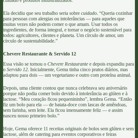
cuidado e produtos industrializados.”
Ela decidiu que seu trabalho seria sobre
cuidado
. “Queria cozinhar
para pessoas com alergias ou intolerâncias — para aqueles que
muitas vezes não podem comer o que amam. Usar todos os
ingredientes, de forma integral, e tornar o negócio sustentável para
todos: agricultores, clientes e planeta. Um círculo de amor, um
círculo de sustentabilidade.”
Chevere Restaurante & Servido 12
Essa visão se tornou o
Chevere Restaurante
e depois expandiu para
o
Servido 12
. Inicialmente, Gema tinha cinco pratos diários, mas
adaptou para dois — um vegetariano e outro com proteína animal.
Depois, uma cliente contou que nunca celebrava seu aniversário
porque não podia comer bolo devido à intolerância ao glúten e à
lactose. “Meu coração ficou pequenininho”, lembra Gema. “Então
fiz um bolo para ela — de batata-doce com lascas de amêndoas,
sem farinha, sem leite. Ela ficou imensamente feliz — e assim
nasceu nosso primeiro bolo.”
Hoje, Gema oferece 11 receitas originais de bolos sem glúten e sem
lactose, além de catering para eventos corporativos e feiras