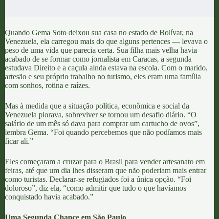
Quando Gema Soto deixou sua casa no estado de Bolívar, na
Venezuela, ela carregou mais do que alguns pertences — levava o
peso de uma vida que parecia certa. Sua filha mais velha havia
acabado de se formar como jornalista em Caracas, a segunda
estudava Direito e a caçula ainda estava na escola. Com o marido,
artesão e seu próprio trabalho no turismo, eles eram uma família
com sonhos, rotina e raízes.
Mas à medida que a situação política, econômica e social da
Venezuela piorava, sobreviver se tornou um desafio diário. “O
salário de um mês só dava para comprar um cartucho de ovos”,
lembra Gema. “Foi quando percebemos que não podíamos mais
ficar ali.”
Eles começaram a cruzar para o Brasil para vender artesanato em
feiras, até que um dia lhes disseram que não poderiam mais entrar
como turistas. Declarar-se refugiados foi a única opção. “Foi
doloroso”, diz ela, “como admitir que tudo o que havíamos
conquistado havia acabado.”
Uma Segunda Chance em São Paulo