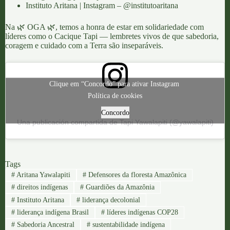
Instituto Aritana
|
Instagram – @institutoaritana
Na 🌿
OGA
🌿, temos a honra de estar em solidariedade com
líderes como o Cacique Tapi — lembretes vivos de que sabedoria,
coragem e cuidado com a Terra são inseparáveis.
Clique em “Concordo” para ativar Instagram
Política de cookies
Concordo
Una publicación compartida de Tapi Yawalapiti (@yawalapiti)
Tags
#
Aritana Yawalapiti
#
Defensores da floresta Amazônica
#
direitos indígenas
#
Guardiões da Amazônia
#
Instituto Aritana
#
liderança decolonial
#
liderança indígena Brasil
#
líderes indígenas COP28
#
Sabedoria Ancestral
#
sustentabilidade indígena