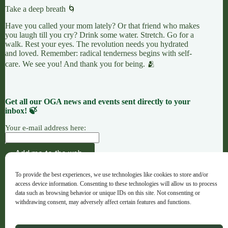
Take a deep breath 🌀
Have you called your mom lately? Or that friend who makes
you laugh till you cry? Drink some water. Stretch. Go for a
walk. Rest your eyes. The revolution needs you hydrated
and loved. Remember: radical tenderness begins with self-
care. We see you! And thank you for being. 🫂
Get all our OGA news and events sent directly to your
inbox! 🍃
Your e-mail address here:
AÇÃO
CAUSAS
OFERENDAS
To provide the best experiences, we use technologies like cookies to store and/or
OGA · Opportunities for Grassroots Action –
access device information. Consenting to these technologies will allow us to process
Português
data such as browsing behavior or unique IDs on this site. Not consenting or
withdrawing consent, may adversely affect certain features and functions.