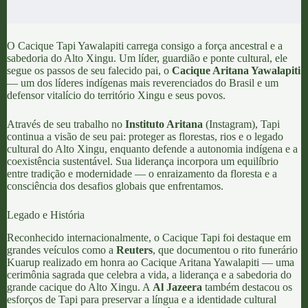
O Cacique Tapi Yawalapiti carrega consigo a força ancestral e a
sabedoria do Alto Xingu. Um líder, guardião e ponte cultural, ele
segue os passos de seu falecido pai, o
Cacique Aritana Yawalapiti
— um dos líderes indígenas mais reverenciados do Brasil e um
defensor vitalício do território Xingu e seus povos.
Através de seu trabalho no
Instituto Aritana
(
Instagram
), Tapi
continua a visão de seu pai: proteger as florestas, rios e o legado
cultural do Alto Xingu, enquanto defende a autonomia indígena e a
coexistência sustentável. Sua liderança incorpora um equilíbrio
entre tradição e modernidade — o enraizamento da floresta e a
consciência dos desafios globais que enfrentamos.
Legado e História
Reconhecido internacionalmente, o Cacique Tapi foi destaque em
grandes veículos como a
Reuters
, que documentou o rito funerário
Kuarup realizado em honra ao Cacique Aritana Yawalapiti — uma
cerimônia sagrada que celebra a vida, a liderança e a sabedoria do
grande cacique do Alto Xingu. A
Al Jazeera
também destacou os
esforços de Tapi para preservar a língua e a identidade cultural