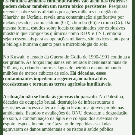
Os conflitos armados contemporâneos vão além das crateras:
podem deixar também um rastro tóxico persistente
. Pesquisas
recentes sobre solos afetados por ações militares
na região de
Kharkiv, na Ucrânia
, revela uma contaminação significativa por
metais pesados, como cádmio (Cd), chumbo (Pb) e cromo (Cr). Da
mesma forma,
estudos sobre locais contaminados por explosivos
mostram que compostos químicos como
RDX
e TNT, embora
sejam essenciais para as operações militares, são tóxicos tanto para
a biologia humana quanto para a microbiologia do solo.
No
Kuwait
, o legado da Guerra do Golfo de 1990-1991 continua a
ser gritante. As forças iraquianas em retirada incendiaram mais de
700 poços, criando enormes lagos de petróleo e contaminando
milhões de metros cúbicos de solo
.
Há décadas, esses
contaminantes impedem a regeneração natural dos
ecossistemas e tornam as terras agrícolas inutilizáveis.
A situação não se limita às guerras do passado
. Na
Palestina
,
décadas de ocupação brutal, destruição de infraestruturas e
restrições ao acesso à terra e à água levaram a graves problemas
ambientais.
Estudos e avaliações da ONU destacam a degradação
do solo, a contaminação da água e o colapso dos sistemas de
esgoto, especialmente em Gaza
, onde repetidas escaladas
agravaram os danos ambientais e os riscos à saúde pública.