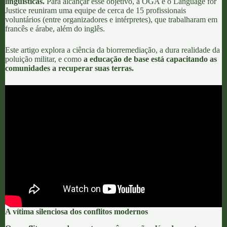
linguísticas.
Para alcançar esse objetivo, a
OGA
e o
Language for
Justice
reuniram uma equipe de cerca de 15 profissionais
voluntários (entre organizadores e intérpretes), que trabalharam em
francês e árabe, além do inglês.
Este artigo explora a ciência da biorremediação, a dura realidade da
poluição militar
, e como
a educação de base está capacitando as
comunidades a recuperar suas terras.
A vítima silenciosa dos conflitos modernos