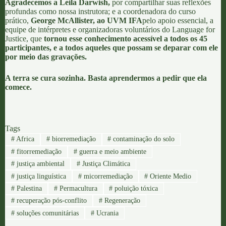
Agradecemos a
Leila Darwish
,
por compartilhar suas reflexões
profundas como nossa instrutora; e a coordenadora do curso
prático,
George McAllister
, ao
UVM IFA
pelo apoio essencial, a
equipe de intérpretes e organizadoras voluntários do
Language for
Justice
, que
tornou esse conhecimento acessível a todos os 45
participantes, e a todos aqueles que possam se deparar com ele
por meio das gravações.
A terra se cura sozinha. Basta aprendermos a pedir que ela
comece.
Tags
#
Africa
#
biorremediação
#
contaminação do solo
#
fitorremediação
#
guerra e meio ambiente
#
justiça ambiental
#
Justiça Climática
#
justiça linguística
#
micorremediação
#
Oriente Medio
#
Palestina
#
Permacultura
#
poluição tóxica
#
recuperação pós-conflito
#
Regeneração
#
soluções comunitárias
#
Ucrania