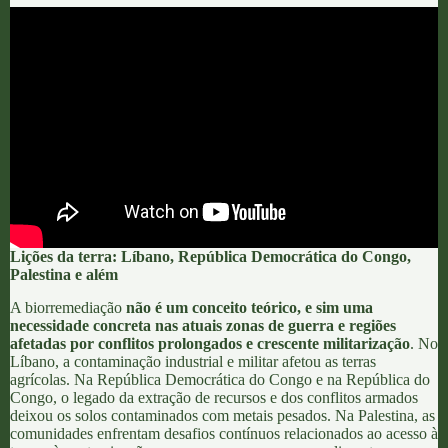
Lições da terra: Líbano, República Democrática do Congo,
Palestina e além
A
biorremediação
não é um conceito teórico, e sim uma
necessidade concreta nas atuais zonas de guerra e regiões
afetadas por conflitos prolongados e crescente militarização
. No
Líbano
, a contaminação industrial e militar afetou as terras
agrícolas. Na
República Democrática do Congo
e na República do
Congo, o legado da extração de recursos e dos conflitos armados
deixou os solos contaminados com metais pesados. Na
Palestina
, as
comunidades enfrentam desafios contínuos relacionados ao acesso à