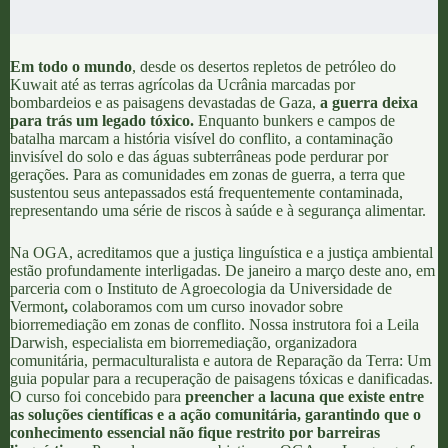
Em todo o mundo
, desde os
desertos repletos de petróleo do
Kuwait
até as
terras agrícolas da Ucrânia
marcadas por
bombardeios e as
paisagens devastadas de Gaza
,
a guerra deixa
para trás um legado tóxico.
Enquanto bunkers e campos de
batalha marcam a história visível do conflito, a contaminação
invisível do solo e das águas subterrâneas pode perdurar por
gerações. Para as comunidades em zonas de guerra, a terra que
sustentou seus antepassados está frequentemente contaminada,
representando uma série de riscos à saúde e à segurança alimentar.
Na
OGA
, acreditamos que a
justiça linguística e a justiça ambiental
estão profundamente interligadas. De janeiro a março deste ano, em
parceria com o
Instituto de Agroecologia da Universidade de
Vermont
,
colaboramos com um curso inovador sobre
biorremediação em zonas de conflito. Nossa instrutora foi a
Leila
Darwish
, especialista em biorremediação, organizadora
comunitária, permaculturalista e autora de
Reparação da Terra: Um
guia popular para a recuperação de paisagens tóxicas e danificadas.
O curso foi concebido para
preencher a lacuna que existe entre
as soluções científicas e a ação comunitária, garantindo que o
conhecimento essencial não fique restrito por barreiras