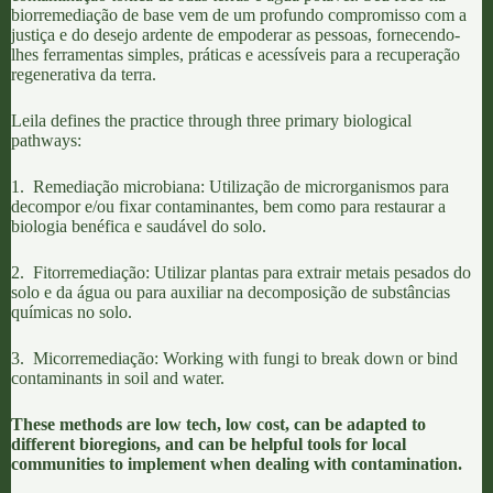
biorremediação
de base vem de um profundo compromisso com a
justiça e do desejo ardente de empoderar as pessoas, fornecendo-
lhes ferramentas simples, práticas e acessíveis para a recuperação
regenerativa da terra.
Leila defines the practice through three primary biological
pathways:
1.
Remediação microbiana
: Utilização de microrganismos para
decompor e/ou fixar contaminantes, bem como para restaurar a
biologia benéfica e saudável do solo.
2.
Fitorremediação
: Utilizar plantas para extrair metais pesados do
solo e da água ou para auxiliar na decomposição de substâncias
químicas no solo.
3.
Micorremediação
: Working with fungi to break down or bind
contaminants in soil and water.
These methods are low tech, low cost, can be adapted to
different bioregions, and can be helpful tools for local
communities to implement when dealing with contamination.