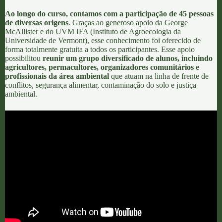
Ao longo do curso, contamos com a participação de 45 pessoas
de diversas origens
. Graças ao generoso apoio da
George
McAllister
e do
UVM IFA
(Instituto de Agroecologia da
Universidade de Vermont), esse conhecimento foi oferecido de
forma totalmente gratuita a todos os participantes. Esse apoio
possibilitou
reunir um grupo diversificado de alunos, incluindo
agricultores, permacultores, organizadores comunitários e
profissionais da área ambiental
que atuam na linha de frente de
conflitos, segurança alimentar, contaminação do solo e justiça
ambiental.