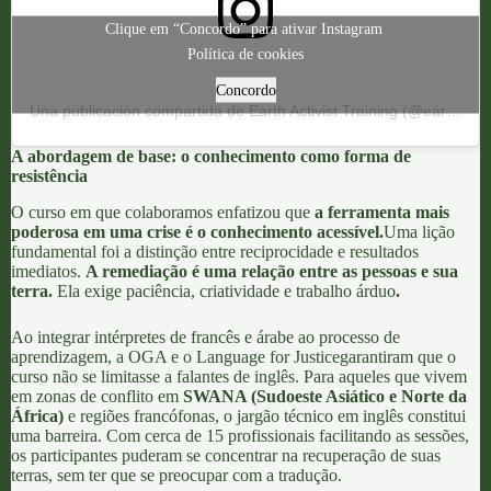
Clique em “Concordo” para ativar Instagram
Política de cookies
Concordo
Una publicación compartida de Earth Activist Training (@earth_activist_training)
A abordagem de base: o conhecimento como forma de
resistência
O curso em que colaboramos enfatizou que
a ferramenta mais
poderosa em uma crise é o conhecimento acessível.
Uma lição
fundamental foi a distinção entre reciprocidade e resultados
imediatos.
A remediação é uma relação entre as pessoas e sua
terra.
Ela exige paciência, criatividade e trabalho árduo
.
Ao integrar intérpretes de francês e árabe ao processo de
aprendizagem, a
OGA
e o
Language for Justice
garantiram que o
curso não se limitasse a falantes de inglês. Para aqueles que vivem
em zonas de conflito em
SWANA (Sudoeste Asiático e Norte da
África
)
e regiões francófonas, o jargão técnico em inglês constitui
uma barreira. Com cerca de 15 profissionais facilitando as sessões,
os participantes puderam se concentrar na recuperação de suas
terras, sem ter que se preocupar com a tradução.