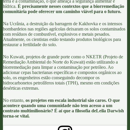
terra e à contaminação, o que ameaça a segurança alimentar e
hídrica.
É precisamente nesses contextos que a biorremediação
comunitária pode oferecer um caminho viável para o futuro.
Na
Ucrânia, a destruição da barragem de Kakhovka
e os intensos
bombardeios nas regiões agrícolas deixaram os solos contaminados
com resíduos de combustível, explosivos e metais pesados.
Atualmente, os cientistas estão testando produtos biológicos para
restaurar a fertilidade do solo.
No
Kuwait,
projetos de grande porte como o
NKETR (Projeto de
Remediação Ambiental do Norte do Kuwait)
estão utilizando a
biorremediação para limpar a contaminação por petróleo
. Ao
adicionar cepas bacterianas específicas e compostos orgânicos ao
solo, os engenheiros estão conseguindo decompor os
hidrocarbonetos petrolíferos totais (TPH), mesmo em condições
desérticas extremas.
No entanto,
os projetos em escala industrial são caros. O que
acontece quando uma comunidade não tem acesso a um
contrato multimilionário? É aí que a filosofia de
Leila Darwish
torna-se vital.