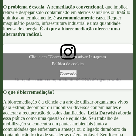
O problema é escala.
A remediação convencional
, que implica
retirar e despejar solo contaminado em aterros sanitários ou tratá-lo
química ou termicamente,
é astronomicamente cara
. Requer
maquinário pesado, infraestrutura industrial e uma quantidade
imensa de energia.
É aí que a biorremediação oferece uma
alternativa radical.
Clique em “Concordo” para ativar Instagram
Política de cookies
Concordo
Una publicación compartida de 🌿 OGA 🌿 (@oga.web)
O que é biorremediação?
A
biorremediação
é a ciência e a arte de utilizar organismos vivos
para extrair, decompor ou imobilizar diversos contaminantes e
acelerar a recuperação de solos danificados.
Leila Darwish
aborda
essa prática como uma questão de equidade. Seu trabalho de
mobilização se concentra em pautas ambientais junto a
comunidades que enfrentam a ameaça ou o legado duradouro da
contaminação tóxica de suas terras e água potável. Seu foco na