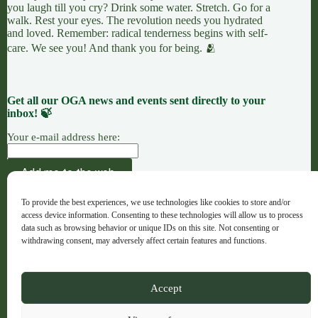
you laugh till you cry? Drink some water. Stretch. Go for a
walk. Rest your eyes. The revolution needs you hydrated
and loved. Remember: radical tenderness begins with self-
care. We see you! And thank you for being. 🫂
Get all our OGA news and events sent directly to your
inbox! 🍃
Your e-mail address here:
AÇÃO
CAUSAS
OFERENDAS
To provide the best experiences, we use technologies like cookies to store and/or
OGA · Opportunities for Grassroots Action –
access device information. Consenting to these technologies will allow us to process
Português
data such as browsing behavior or unique IDs on this site. Not consenting or
withdrawing consent, may adversely affect certain features and functions.
Copyright © 2026 - OGA - ogaweb.org
Accept
A global majority project hub · Registered NGO in Spain ·
No. 632733