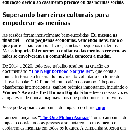
educação devido ao casamento precoce ou das normas sociais
.
Superando barreiras culturais para
empoderar as meninas
As sessões foram incrivelmente bem-sucedidas.
Eu mesma as
financiei — com pequenas economias, vendendo itens, tudo o
que pude
— para comprar livros, canetas e pequenos materiais.
Mas
o impacto foi enorme: a confiança das meninas cresceu, as
mães se envolveram e a comunidade começou a mudar.
De 2014 a 2020, todo esse trabalho resultou na criação do
documentário
“
The Neighborhood Storyteller
”
, que conta a
minha história e a história do movimento voluntário em torno de
“Haya Lenakra”. O filme foi muito além do campo. Chegou a
plataformas internacionais, ganhou prêmios importantes, incluindo o
Women’s Award
e
Best Human Rights Film
e levou nossas vozes
a lugares onde nunca imaginávamos que poderíamos ser ouvidos.
Você pode apoiar a campanha de impacto do filme
aqui
:
Também lançamos
“
The One Million Asmaas
”
, uma campanha de
impacto convidando as pessoas a se juntarem ao movimento e
apoiarem as meninas em todos os lugares. A campanha superou em