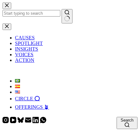
Skip
to
content
No
results
CAUSES
SPOTLIGHT
INSIGHTS
VOICES
ACTION
CIRCLE ⭕️
OFFERINGS 🪴
Search