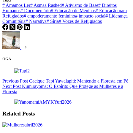
#
Amamos Ler
#
Asmaa Rashed
#
Ativismo de Base
#
Direitos
Humanos
#
Documentário
#
Educação de Meninas
#
Educação para
Refugiados
#
empoderamento feminino
#
impacto social
#
Liderança
Comunitária
#
Narrativa
#
Síria
#
Vozes de Refugiados
OGA
Previous
Post
Cacique Tapi Yawalapiti: Mantendo a Floresta em Pé
Next
Post
Kumirayoma: O Espírito Que Protege as Mulheres e a
Floresta
Related Posts