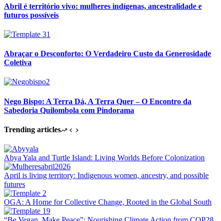
Abril é território vivo: mulheres indígenas, ancestralidade e
futuros possíveis
Abraçar o Desconforto: O Verdadeiro Custo da Generosidade
Coletiva
Nego Bispo: A Terra Dá, A Terra Quer – O Encontro da
Sabedoria Quilombola com Pindorama
Trending articles
Abya Yala and Turtle Island: Living Worlds Before Colonization
April is living territory: Indigenous women, ancestry, and possible
futures
OGA: A Home for Collective Change, Rooted in the Global South
“Be Vegan, Make Peace”: Nourishing Climate Action from COP28