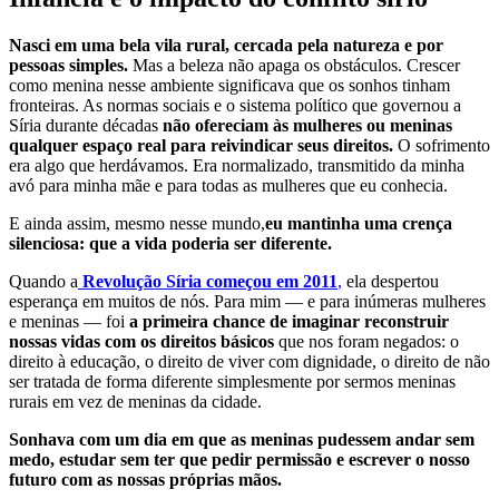
Nasci em uma bela vila rural, cercada pela natureza e por
pessoas simples.
Mas a beleza não apaga os obstáculos. Crescer
como menina nesse ambiente significava que os sonhos tinham
fronteiras. As normas sociais e o sistema político que governou a
Síria durante décadas
não ofereciam às mulheres ou meninas
qualquer espaço real para reivindicar seus direitos.
O sofrimento
era algo que herdávamos. Era normalizado, transmitido da minha
avó para minha mãe e para todas as mulheres que eu conhecia.
E ainda assim, mesmo nesse mundo,
eu mantinha uma crença
silenciosa: que a vida poderia ser diferente.
Quando a
Revolução Síria começou em 2011
,
ela despertou
esperança em muitos de nós. Para mim — e para inúmeras mulheres
e meninas — foi
a primeira chance de imaginar reconstruir
nossas vidas com os direitos básicos
que nos foram negados: o
direito à educação, o direito de viver com dignidade, o direito de não
ser tratada de forma diferente simplesmente por sermos meninas
rurais em vez de meninas da cidade.
Sonhava com um dia em que as meninas pudessem andar sem
medo, estudar sem ter que pedir permissão e escrever o nosso
futuro com as nossas próprias mãos.