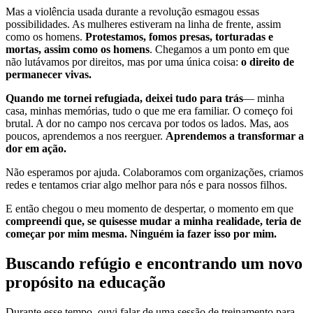
Mas a violência usada durante a revolução esmagou essas
possibilidades. As mulheres estiveram na linha de frente, assim
como os homens.
Protestamos, fomos presas, torturadas e
mortas, assim como os homens
. Chegamos a um ponto em que
não lutávamos por direitos, mas por uma única coisa:
o direito de
permanecer vivas.
Quando me tornei refugiada, deixei tudo para trás
— minha
casa, minhas memórias, tudo o que me era familiar. O começo foi
brutal. A dor no campo nos cercava por todos os lados. Mas, aos
poucos, aprendemos a nos reerguer.
Aprendemos a transformar a
dor em ação.
Não esperamos por ajuda. Colaboramos com organizações, criamos
redes e tentamos criar algo melhor para nós e para nossos filhos.
E então chegou o meu momento de despertar, o momento em que
compreendi que, se quisesse mudar a minha realidade, teria de
começar por mim mesma. Ninguém ia fazer isso por mim.
Buscando refúgio e encontrando um novo
propósito na educação
Durante esse tempo, ouvi falar de uma sessão de treinamento para