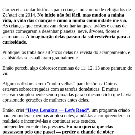
Comecei a contar histórias para crianças no campo de refugiados de
Za’atari em 2014.
No início não foi fácil, mas mudou a minha
vida, a vida das crianças e como a minha comunidade me via
.
As crianças que costumavam desenhar tanques, aviões e cenas de
guerra começaram a desenhar planetas, neve, árvores, flores e
astronautas.
A imaginação delas passou da sobrevivência para a
curiosidade.
Publiquei os trabalhos artísticos delas na revista do acampamento, e
as histórias se espalharam gradualmente.
Então percebi algo doloroso: meninas de 11, 12, 13 anos pararam de
vir.
Algumas diziam serem “muito velhas” para histórias. Outras
estavam sobrecarregadas com as tarefas domésticas. E muitas
estavam simplesmente sendo puxadas para o mesmo ciclo que havia
aprisionado gerações de mulheres antes delas.
Então, criei
“Haya Lenakra — Let’s Read”
, um programa criado
para empoderar meninas adolescentes, ajudá-las a compreender sua
realidade e incentivá-las a continuar seus estudos,
independentemente das pressões.
Eu não queria que elas
passassem pelo que passei — perder a chande de obter