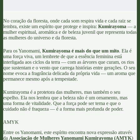
No coração da floresta, onde cada som respira vida e cada raiz se
lembra, existe um espírito que protege e inspira:
Kumirayoma
— a
mulher espiritual, aromática e de beleza juvenil que representa todas
as mulheres do universo e da floresta.
Para os Yanomami,
Kumirayoma é mais do que um mito
. Ela é
uma força viva, um lembrete de que a essência feminina está
interligada aos ciclos da terra — com as árvores que curam, os rios
que sustentam e o vento que carrega histórias entre gerações. O seu
nome evoca a fragrância delicada da própria vida — um aroma que
permanece mesmo após a tempestade.
Kumirayoma é a protetora das mulheres, mas também o seu
espelho. Ela nos lembra que a beleza não é um ornamento, mas
uma forma de vitalidade. Que a força pode ser terna e que o
cuidado não é fraqueza — é a forma mais profunda de poder.
AMYK
Entre os Yanomami, este espírito encontra nova expressão através
da
Associação de Mulheres Yanomami Kumirayoma (AMYK
)