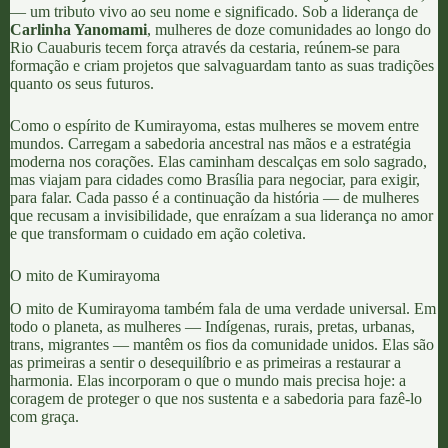
— um tributo vivo ao seu nome e significado. Sob a liderança de
Carlinha Yanomami
, mulheres de doze comunidades ao longo do
Rio Cauaburis tecem força através da cestaria, reúnem-se para
formação e criam projetos que salvaguardam tanto as suas tradições
quanto os seus futuros.
Como o espírito de Kumirayoma, estas mulheres se movem entre
mundos. Carregam a sabedoria ancestral nas mãos e a estratégia
moderna nos corações. Elas caminham descalças em solo sagrado,
mas viajam para cidades como Brasília para negociar, para exigir,
para falar. Cada passo é a continuação da história — de mulheres
que recusam a invisibilidade, que enraízam a sua liderança no amor
e que transformam o cuidado em ação coletiva.
O mito de Kumirayoma
O mito de Kumirayoma também fala de uma verdade universal. Em
todo o planeta, as mulheres — Indígenas, rurais, pretas, urbanas,
trans, migrantes — mantêm os fios da comunidade unidos. Elas são
as primeiras a sentir o desequilíbrio e as primeiras a restaurar a
harmonia. Elas incorporam o que o mundo mais precisa hoje: a
coragem de proteger o que nos sustenta e a sabedoria para fazê-lo
com graça.