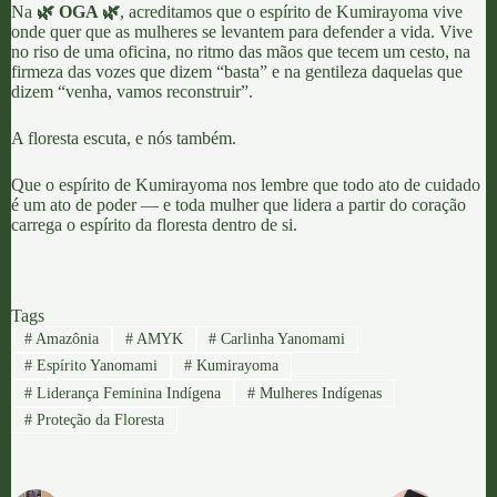
Na
🌿 OGA 🌿
, acreditamos que o espírito de Kumirayoma vive
onde quer que as mulheres se levantem para defender a vida. Vive
no riso de uma oficina, no ritmo das mãos que tecem um cesto, na
firmeza das vozes que dizem “basta” e na gentileza daquelas que
dizem “venha, vamos reconstruir”.
A floresta escuta, e nós também.
Que o espírito de Kumirayoma nos lembre que todo ato de cuidado
é um ato de poder — e toda mulher que lidera a partir do coração
carrega o espírito da floresta dentro de si.
Tags
#
Amazônia
#
AMYK
#
Carlinha Yanomami
#
Espírito Yanomami
#
Kumirayoma
#
Liderança Feminina Indígena
#
Mulheres Indígenas
#
Proteção da Floresta