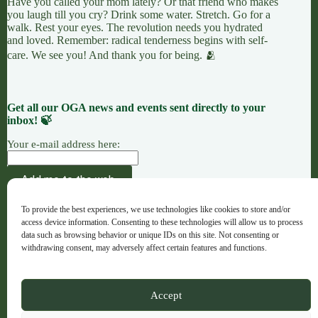
Have you called your mom lately? Or that friend who makes
you laugh till you cry? Drink some water. Stretch. Go for a
walk. Rest your eyes. The revolution needs you hydrated
and loved. Remember: radical tenderness begins with self-
care. We see you! And thank you for being. 🫂
Get all our OGA news and events sent directly to your
inbox! 🍃
Your e-mail address here:
AÇÃO
CAUSAS
OFERENDAS
To provide the best experiences, we use technologies like cookies to store and/or
OGA · Opportunities for Grassroots Action –
access device information. Consenting to these technologies will allow us to process
Português
data such as browsing behavior or unique IDs on this site. Not consenting or
withdrawing consent, may adversely affect certain features and functions.
Copyright © 2026 - OGA - ogaweb.org
Accept
A global majority project hub · Registered NGO in Spain ·
No. 632733