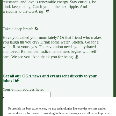
resistance, and love is renewable energy. Stay curious, be
kind, keep acting. Catch you in the next ripple. And
welcome to the OGA-ng! 🪇
Take a deep breath 🌀
Have you called your mom lately? Or that friend who makes
you laugh till you cry? Drink some water. Stretch. Go for a
walk. Rest your eyes. The revolution needs you hydrated
and loved. Remember: radical tenderness begins with self-
care. We see you! And thank you for being. 🫂
Get all our OGA news and events sent directly to your
inbox! 🍃
Your e-mail address here:
To provide the best experiences, we use technologies like cookies to store and/or
ACCIÓN
CAUSAS
OFRENDAS
access device information. Consenting to these technologies will allow us to process
OGA · Opportunities for Grassroots Action – Español