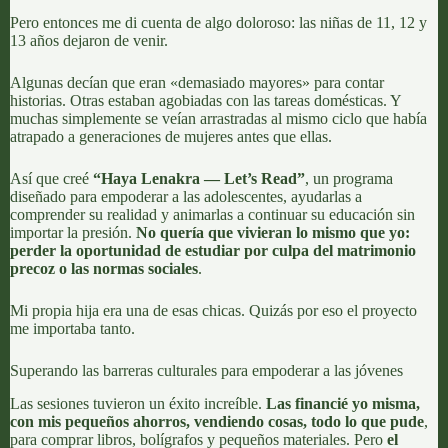
Pero entonces me di cuenta de algo doloroso: las niñas de 11, 12 y
13 años dejaron de venir.
Algunas decían que eran «demasiado mayores» para contar
historias. Otras estaban agobiadas con las tareas domésticas. Y
muchas simplemente se veían arrastradas al mismo ciclo que había
atrapado a generaciones de mujeres antes que ellas.
Así que creé
“Haya Lenakra — Let’s Read”
, un programa
diseñado para empoderar a las adolescentes, ayudarlas a
comprender su realidad y animarlas a continuar su educación sin
importar la presión.
No quería que vivieran lo mismo que yo:
perder la oportunidad de estudiar por culpa del matrimonio
precoz o las normas sociales
.
Mi propia hija era una de esas chicas. Quizás por eso el proyecto
me importaba tanto.
Superando las barreras culturales para empoderar a las jóvenes
Las sesiones tuvieron un éxito increíble.
Las financié yo misma,
con mis pequeños ahorros, vendiendo cosas, todo lo que pude
,
para comprar libros, bolígrafos y pequeños materiales. Pero
el