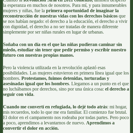
la esperanza en muchos de nosotros. Para mí, y para innumerables
mujeres y niñas, fue la
primera oportunidad de imaginar la
reconstrucción de nuestras vidas con los derechos básicos
que
se nos habían negado: el derecho a la educación, el derecho a vivir
con dignidad, el derecho a no ser tratadas de manera diferente
simplemente por ser niñas rurales en lugar de urbanas.
Soñaba con un día en el que las niñas pudieran caminar sin
miedo, estudiar sin tener que pedir permiso y escribir nuestro
futuro con nuestras propias manos.
Pero la violencia utilizada en la revolución aplastó esas
posibilidades. Las mujeres estuvieron en primera línea igual que los
hombres.
Protestamos, fuimos detenidas, torturadas y
asesinadas igual que los hombres
. Llegamos a un punto en el que
no luchábamos por derechos, sino por una única cosa:
el derecho a
seguir con vida
.
Cuando me convertí en refugiada, lo dejé todo atrás
: mi hogar,
mis recuerdos, todo lo que me era familiar. El comienzo fue brutal.
El dolor en el campamento nos rodeaba por todas partes. Pero poco
a poco, aprendimos a levantarnos de nuevo.
Aprendimos a
convertir el dolor en acción.