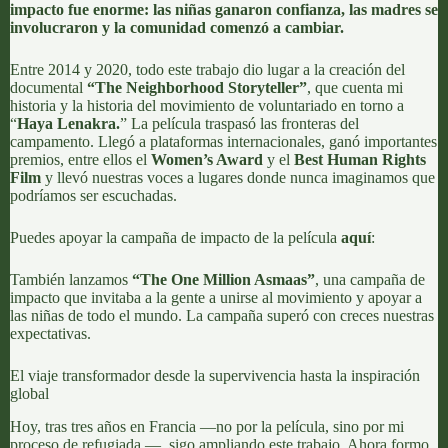
impacto fue enorme: las niñas ganaron confianza, las madres se
involucraron y la comunidad comenzó a cambiar.
Entre 2014 y 2020, todo este trabajo dio lugar a la creación del
documental
“
The Neighborhood Storyteller
”
, que cuenta mi
historia y la historia del movimiento de voluntariado en torno a
“
Haya Lenakra.
” La película traspasó las fronteras del
campamento. Llegó a plataformas internacionales, ganó importantes
premios, entre ellos el
Women’s Award
y el
Best Human Rights
Film
y llevó nuestras voces a lugares donde nunca imaginamos que
podríamos ser escuchadas.
Puedes apoyar la campaña de impacto de la película
aquí
:
También lanzamos
“
The One Million Asmaas
”
, una campaña de
impacto que invitaba a la gente a unirse al movimiento y apoyar a
las niñas de todo el mundo. La campaña superó con creces nuestras
expectativas.
El viaje transformador desde la supervivencia hasta la inspiración
global
Hoy, tras tres años en Francia —no por la película, sino por mi
proceso de refugiada —, sigo ampliando este trabajo. Ahora formo