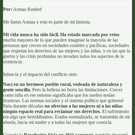
Por:
Asmaa Rashed
Me llamo Asmaa y esta es parte de mi historia.
Mi vida nunca ha sido fácil. Ha estado marcada por retos
mucho mayores de lo que pueden imaginar la mayoría de las
personas que crecen en sociedades estables y pacíficas, sociedades
que respetan los derechos de las mujeres y las niñas, y en las que la
guerra y las crisis profundas no invaden todos los aspectos de la
existencia.
Infancia y el impacto del conflicto sirio
Nací en un hermoso pueblo rural, rodeada de naturaleza y
gente sencilla.
Pero la belleza no borra las limitaciones. Crecer
como niña en ese entorno significaba que los sueños tenían
fronteras. Las normas sociales y el sistema político que gobernó
Siria durante décadas
no ofrecían a las mujeres ni a las niñas
ningún espacio real para reclamar sus derechos.
El sufrimiento
era algo que heredábamos. Estaba normalizado, se transmitía de mi
abuela, hacia mi madre y a todas las mujeres que conocía.
Cuando la
Revolución Siria en 2011 comenzó,
también despertó