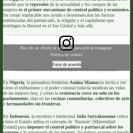
enseñó que la
represión
de la sexualidad y los cuerpos de las
mujeres
es el primer mecanismo de control político y económico.
Su coraje implacable nos ayuda a desenmascarar las fuerzas
entrelazadas del patriarcado, la religión y el capitalismo que
restringen la libertad en el Sur Global y más allá.
Haz clic en «Estoy de acuerdo» para activar Instagram
Política de cookies
Estoy de acuerdo
Una publicación compartida de 🌿 OGA 🌿 (@oga.web)
En
Nigeria
, la pensadora feminista
Amina Mama
nos invita a ver
cómo el militarismo y el poder colonial todavía moldean las vidas
de las mujeres hoy, y cómo la
resistencia crece no solo en los
parlamentos
, sino en las
cocinas comunitarias
,
colectivos de arte
y
hermandades sin fronteras
.
En
Indonesia
, la escritora e intelectual
Julia Suryakusuma
critica
cómo el Estado utiliza el concepto de ‘Ibuisme’ (Maternidad
Estatal) para
imponer el control político y patriarcal sobre los
cuerpos
y la autonomía de las mujeres. Su trabajo expone el legado