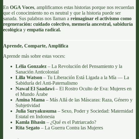
En
OGA Voces
, amplificamos estas historias porque nos recuerdan
que el conocimiento no es neutral y que la historia puede ser
sanada. Sus palabras nos llaman a
reimaginar el activismo como
regeneración: cuidado colectivo, memoria ancestral, sabiduría
ecológica
y
empatía radical.
Aprende, Comparte, Amplifica
Aprende más sobre estas voces:
Lélia Gonzalez
–
La Revolución del Pensamiento y la
Sanación Anticolonial
Lilla Watson
–
Tu Liberación Está Ligada a la Mía — La
Sabiduría del Anti-Paternalismo
Nawal El Saadawi
–
El Rostro Oculto de Eva: Mujeres en
el Mundo Árabe
Amina Mama
–
Más Allá de las Máscaras: Raza, Género y
Subjetividad
Julia Suryakusuma
–
Sexo, Poder y Sociedad: Maternidad
Estatal en Indonesia
Kamla Bhasin
–
¿Qué es el Patriarcado?
Rita Segato
–
La Guerra Contra las Mujeres