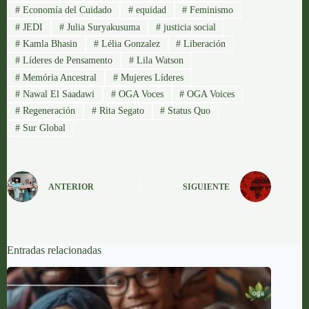
#
Economía del Cuidado
#
equidad
#
Feminismo
#
JEDI
#
Julia Suryakusuma
#
justicia social
#
Kamla Bhasin
#
Lélia Gonzalez
#
Liberación
#
Líderes de Pensamento
#
Lila Watson
#
Memória Ancestral
#
Mujeres Líderes
#
Nawal El Saadawi
#
OGA Voces
#
OGA Voices
#
Regeneración
#
Rita Segato
#
Status Quo
#
Sur Global
ANTERIOR
SIGUIENTE
Entradas relacionadas