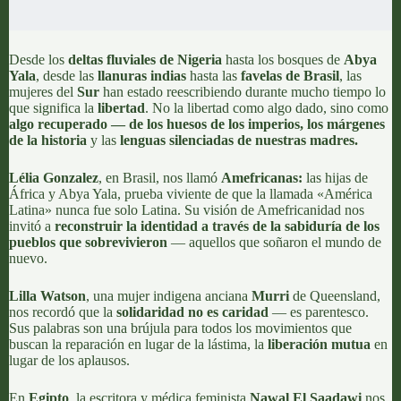
Desde los
deltas fluviales de Nigeria
hasta los bosques de
Abya
Yala
, desde las
llanuras indias
hasta las
favelas
de Brasil
, las
mujeres del
Sur
han estado reescribiendo durante mucho tiempo lo
que significa la
libertad
. No la libertad como algo dado, sino como
algo recuperado — de los huesos de los imperios, los márgenes
de la historia
y las
lenguas silenciadas de nuestras madres.
Lélia Gonzalez
, en Brasil, nos llamó
Amefricanas:
las hijas de
África y Abya Yala, prueba viviente de que la llamada «América
Latina» nunca fue solo Latina. Su visión de Amefricanidad nos
invitó a
reconstruir la identidad a través de la sabiduría de los
pueblos que sobrevivieron
— aquellos que soñaron el mundo de
nuevo.
Lilla Watson
, una mujer indigena anciana
Murri
de Queensland,
nos recordó que la
solidaridad no es caridad
— es parentesco.
Sus palabras son una brújula para todos los movimientos que
buscan la reparación en lugar de la lástima, la
liberación mutua
en
lugar de los aplausos.
En
Egipto
, la escritora y médica feminista
Nawal El Saadawi
nos