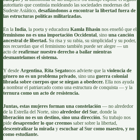
autoritario que continúa moldeando las sociedades modernas del
Sudeste Asiático,
desafiándonos a encontrar la libertad fuera de
las estructuras políticas militarizadas.
En la
India
, la poeta y educadora
Kamla Bhasin
nos enseñó que el
feminismo no es una importación Occidental
, sino
una canción
ancestral de libertad.
Su risa y su rabia, su simplicidad y su poder,
nos recuerdan que el feminismo también puede ser alegre — un
acto de
reafirmar nuestro derecho a bailar mientras
desmantelamos el sistema.
Y desde
Argentina
,
Rita Segato
nos advierte que la
violencia de
género no es un problema privado
, sino una
guerra colonial
librada sobre cuerpos que se niegan a obedecer.
Ella nos ayuda
a nombrar el patriarcado como una estructura de conquista — y la
ternura como un acto de resistencia.
Juntas, estas mujeres forman una constelación
— no alrededor
de la Estrella del Norte, sino
alrededor del Sur
, donde la
liberación no es un destino, sino una dirección
. Su trabajo nos
pide
desaprender lo que creemos
saber sobre la libertad,
descentralizar la mirada
y
escuchar al Sur como maestro, y no
como estudiante.