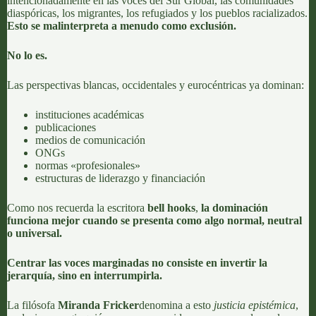
intencionadamente en las voces del Sur Global, las comunidades
diaspóricas, los migrantes, los refugiados y los pueblos racializados.
Esto se malinterpreta a menudo como exclusión.
No lo es.
Las perspectivas blancas, occidentales y eurocéntricas ya dominan:
instituciones académicas
publicaciones
medios de comunicación
ONGs
normas «profesionales»
estructuras de liderazgo y financiación
Como nos recuerda la escritora
bell hooks
,
la dominación
funciona mejor cuando se presenta como algo normal, neutral
o universal.
Centrar las voces marginadas no consiste en invertir la
jerarquía, sino en interrumpirla.
La filósofa
Miranda Fricker
denomina a esto
justicia epistémica
,