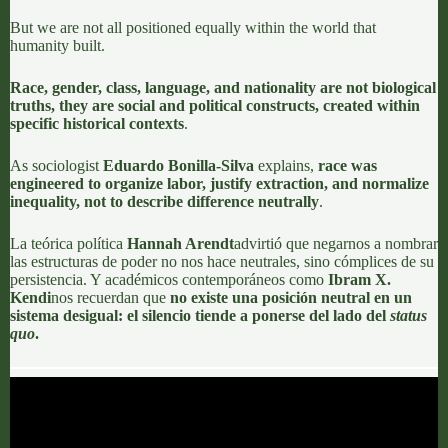
But we are not all positioned equally within the world that
humanity built.
Race, gender, class, language, and nationality are not biological
truths, they are social and political constructs, created within
specific historical contexts
.
As sociologist
Eduardo Bonilla-Silva
explains,
race was
engineered to organize labor, justify extraction, and normalize
inequality
, not to describe difference neutrally
.
La teórica política
Hannah Arendt
advirtió que negarnos a nombrar
las estructuras de poder no nos hace neutrales, sino cómplices de su
persistencia. Y académicos contemporáneos como
Ibram X.
Kendi
nos recuerdan que
no existe una posición neutral
en un
sistema desigual: el silencio tiende a ponerse del lado del
status
quo
.