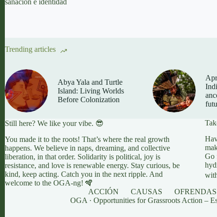
sanación e identidad
Trending articles
Apri
Abya Yala and Turtle
Ind
Island: Living Worlds
anc
Before Colonization
fut
Tak
Still here? We like your vibe. 😎
Hav
You made it to the roots! That’s where the real growth
mak
happens. We believe in naps, dreaming, and collective
Go 
liberation, in that order. Solidarity is political, joy is
hyd
resistance, and love is renewable energy. Stay curious, be
kind, keep acting. Catch you in the next ripple. And
wit
welcome to the OGA-ng! 🪇
ACCIÓN
CAUSAS
OFRENDAS
OGA · Opportunities for Grassroots Action – E