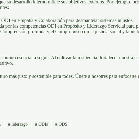
e su desarrollo interno refleje sus objetivos externos. Por ejemplo, pr
ntes:
 ODI en Empatía y Colaboración para desmantelar sistemas injustos.
 por las competencias ODI en Propósito y Liderazgo Servicial para pr
Comprensión profunda y el Compromiso con la justicia social y la incl
mino esencial a seguir. Al cultivar la resiliencia, fortalecer nuestra c
sitivo.
ro más justo y sostenible para todes. Únete a nosotres para enfocarte e
a
#
liderazgo
#
ODIs
#
ODS