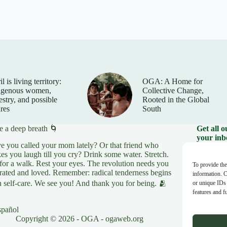
l is living territory:
OGA: A Home for
igenous women,
Collective Change,
estry, and possible
Rooted in the Global
ures
South
e a deep breath 🌀
Get all 
your inb
e you called your mom lately? Or that friend who
es you laugh till you cry? Drink some water. Stretch.
Your e-ma
for a walk. Rest your eyes. The revolution needs you
To provide the
rated and loved. Remember: radical tenderness begins
information. C
h self-care. We see you! And thank you for being. 🫂
or unique IDs 
features and f
spañol
Copyright © 2026 - OGA - ogaweb.org