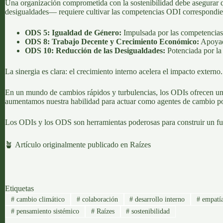
Una organización comprometida con la sostenibilidad debe asegurar qu
desigualdades— requiere cultivar las competencias ODI correspondie
ODS 5: Igualdad de Género:
Impulsada por las competencias
ODS 8: Trabajo Decente y Crecimiento Económico:
Apoyada
ODS 10: Reducción de las Desigualdades:
Potenciada por la 
La sinergia es clara: el crecimiento interno acelera el impacto externo.
En un mundo de cambios rápidos y turbulencias, los ODIs ofrecen un ca
aumentamos nuestra habilidad para actuar como agentes de cambio po
Los ODIs y los ODS son herramientas poderosas para construir un futu
🪴 Artículo originalmente publicado en
Raízes
Etiquetas
#
cambio climático
#
colaboración
#
desarrollo interno
#
empatí
#
pensamiento sistémico
#
Raízes
#
sostenibilidad