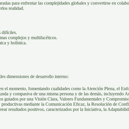
eparadas para enfrentar las complejidades globales y convertirse en cola
rlos realidad.
difíciles.
mas complejos y multifacéticos.
ca y holística.
es dimensiones de desarrollo interno:
 en el momento, fomentando cualidades como la Atención Plena, el Enf
unda y compasiva de una misma persona y de las demás, incluyendo Au
ivos guiados por una Visión Clara, Valores Fundamentales y Compromis
y productivas mediante la Comunicación Eficaz, la Resolución de Confl
ar resultados positivos, caracterizados por la Iniciativa, la Adaptabilid