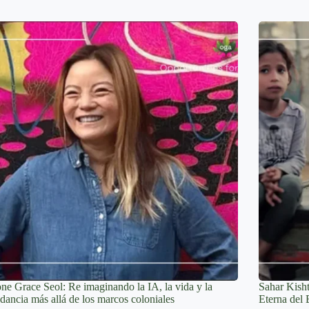
ne Grace Seol: Re imaginando la IA, la vida y la
Sahar Kish
dancia más allá de los marcos coloniales
Eterna del 