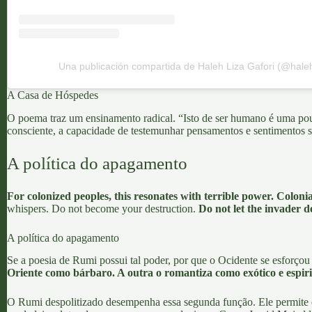
Una publicación compartida de Haleh Liza Gafori (@haleh
A Casa de Hóspedes
O poema traz um ensinamento radical. “Isto de ser humano é uma pous
consciente, a capacidade de testemunhar pensamentos e sentimentos s
A política do apagamento
For colonized peoples, this resonates with terrible power. Coloni
whispers. Do not become your destruction.
Do not let the invader 
A política do apagamento
Se a poesia de Rumi possui tal poder, por que o Ocidente se esforçou 
Oriente como bárbaro. A outra o romantiza como exótico e espi
O Rumi despolitizado desempenha essa segunda função. Ele permite qu