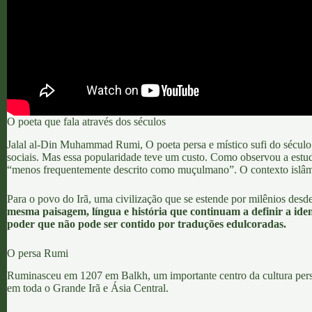
O poeta que fala através dos séculos
Jalal al-Din Muhammad Rumi
, O poeta persa e místico sufi do sécul
sociais. Mas essa popularidade teve um custo. Como observou a estu
“menos frequentemente descrito como muçulmano”. O contexto islâmico
Para o povo do Irã, uma civilização que se estende por milênios
desd
mesma paisagem, língua e história que continuam a definir a ide
poder que não pode ser contido por traduções edulcoradas.
O persa Rumi
Rumi
nasceu em 1207 em Balkh, um importante centro da cultura persa
em toda o Grande Irã e Ásia Central.