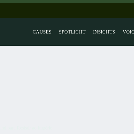
CAUSES
SPOTLIGHT
INSIGHTS
VOI
i para Resistir ao Império