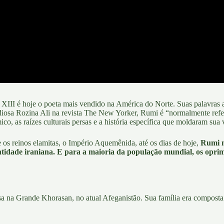
o XIII é hoje o poeta mais vendido
na América do Norte.
Suas palavras 
diosa
Rozina Ali
na revista
The New Yorker
, Rumi é “normalmente ref
, as raízes culturais persas e a história específica que moldaram sua 
e os
reinos elamitas
, o Império Aquemênida, até os dias de hoje,
Rumi n
ntidade iraniana. E para a maioria da população mundial, os oprim
 na Grande Khorasan, no atual Afeganistão. Sua família era composta po