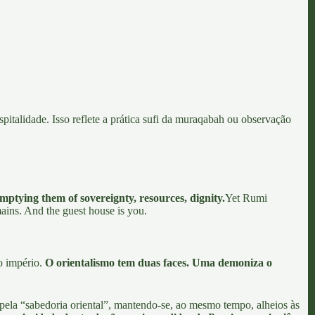
italidade. Isso reflete
a prática sufi da muraqabah
ou observação
emptying them of sovereignty, resources, dignity.
Yet Rumi
ains. And the guest house is you.
io império.
O orientalismo tem duas faces. Uma demoniza o
pela “sabedoria oriental”, mantendo-se, ao mesmo tempo, alheios às