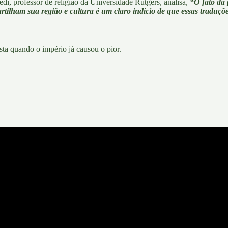
edi
, professor de religião da Universidade Rutgers,
analisa
,
“O fato da 
tilham sua região e cultura é um claro indício de que essas traduç
ta quando o império já causou o pior.