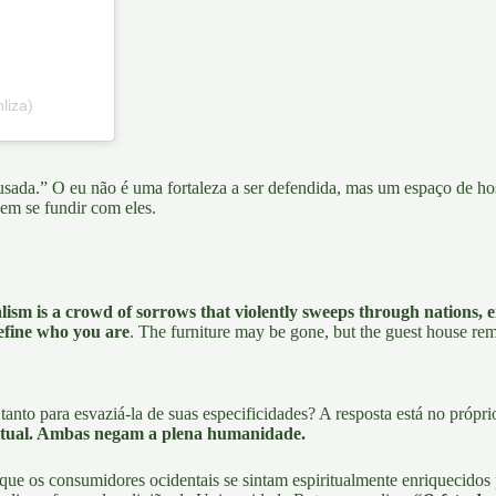
liza)
ada.” O eu não é uma fortaleza a ser defendida, mas um espaço de hosp
em se fundir com eles.
alism is a crowd of sorrows that violently sweeps through nations, 
define who you are
. The furniture may be gone, but the guest house rem
tanto para esvaziá-la de suas especificidades? A resposta está no própr
ritual. Ambas negam a plena humanidade.
e os consumidores ocidentais se sintam espiritualmente enriquecidos 