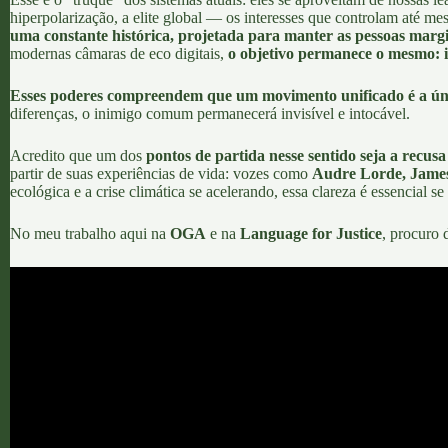
hiperpolarização, a elite global — os interesses que controlam até m
uma constante histórica, projetada para manter as pessoas margi
modernas câmaras de eco digitais,
o objetivo permanece o mesmo: i
Esses poderes compreendem que um movimento unificado é a únic
diferenças, o inimigo comum permanecerá invisível e intocável.
Acredito que um dos
pontos de partida nesse sentido seja a recus
partir de suas experiências de vida: vozes como
Audre Lorde, James
ecológica e a crise climática se acelerando, essa clareza é essencial 
No meu trabalho aqui na
OGA
e na
Language for Justice
, procuro 