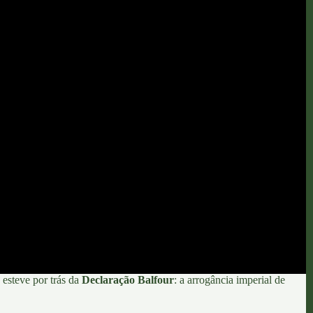
esteve por trás da
Declaração Balfour
:
a arrogância imperial de