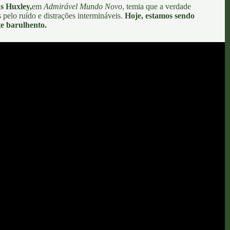
s Huxley,
em
Admirável Mundo Novo
, temia que a verdade
pelo ruído e distrações intermináveis.
Hoje, estamos sendo
te barulhento.