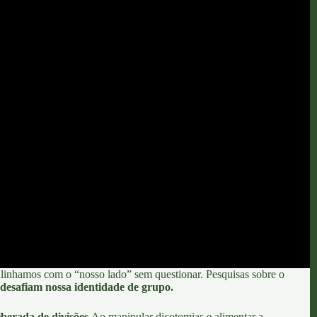
s alinhamos com o “nosso lado” sem questionar. Pesquisas sobre o
desafiam nossa identidade de grupo.
berada de divisões.
Ao manipular dicotomias e alimentar a