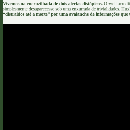
Vivemos na encruzilhada de dois alertas distópicos.
Orwell acredit
simplesmente desaparecesse sob uma enxurrada de trivialidades. Huxl
“distraidos até a morte” por uma avalanche de informações que t