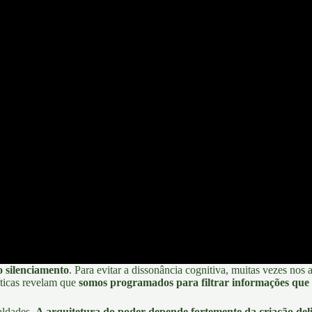
 silenciamento
. Para evitar a dissonância cognitiva, muitas vezes no
ticas
revelam que
somos programados para filtrar informações que 
ealdades.
A arquitetura do poder depende fortemente da criação deli