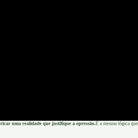
ricar uma realidade que justifique a opressão.
É a mesma lógica que 