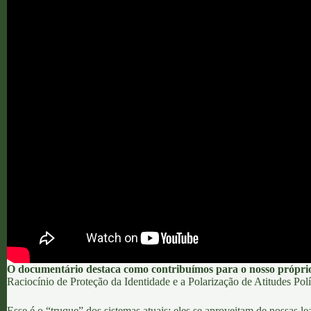
O documentário destaca como contribuímos para o nosso próprio
Raciocínio de Proteção da Identidade
e a
Polarização de Atitudes Polí
Esse é o “truque” dos sistemas atuais: eles se aproveitam de nossas l