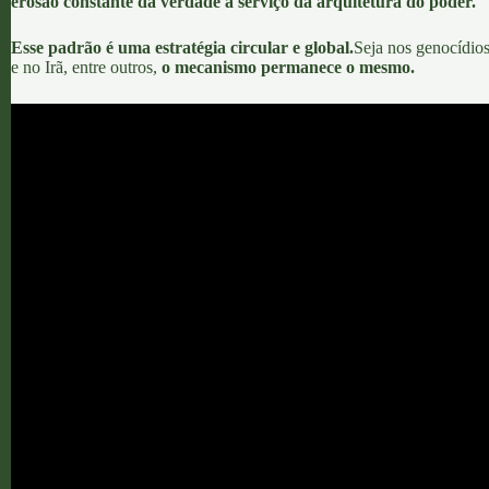
erosão constante da verdade a serviço da arquitetura do poder.
Esse padrão é uma estratégia circular e global.
Seja nos genocídios
e no Irã, entre outros,
o mecanismo permanece o mesmo.