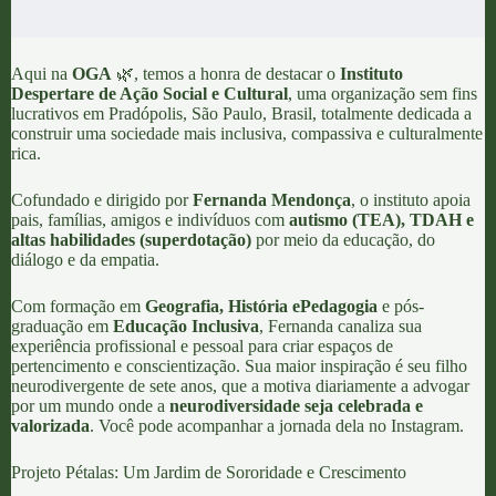
Aqui na
OGA
🌿, temos a honra de destacar o
Instituto
Despertare de Ação Social e Cultural
, uma organização sem fins
lucrativos em Pr
adópolis, São Paulo, Brasil, totalmente dedicada a
construir uma sociedade mais inclusiva, compassiva e culturalmente
rica.
Cofundado e dirigido por
Fernanda Mendonça
, o instituto apoia
pais, famílias, amigos e indivíduos com
autismo (TEA), TDAH e
altas habilidades (superdotação)
por meio da educação, do
diálogo e da empatia.
Com formação em
Geografia, História e
Pedagogia
e pós-
graduação em
Educação Inclusiva
, Fernanda canaliza sua
experiência profissional e pessoal para criar espaços de
pertencimento e conscientização. Sua maior inspiração é seu filho
neurodivergente de sete anos, que a motiva diariamente a advogar
por um mundo onde a
neurodiversidade seja celebrada e
valorizada
. Você pode acompanhar a jornada dela no
Instagram
.
Projeto Pétalas: Um Jardim de Sororidade e Crescimento