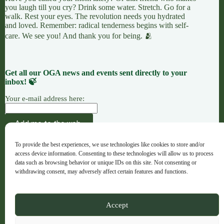
you laugh till you cry? Drink some water. Stretch. Go for a
walk. Rest your eyes. The revolution needs you hydrated
and loved. Remember: radical tenderness begins with self-
care. We see you! And thank you for being. 🫂
Get all our OGA news and events sent directly to your
inbox! 🍃
Your e-mail address here:
AÇÃO
CAUSAS
OFERENDAS
To provide the best experiences, we use technologies like cookies to store and/or
OGA · Opportunities for Grassroots Action –
access device information. Consenting to these technologies will allow us to process
Português
data such as browsing behavior or unique IDs on this site. Not consenting or
withdrawing consent, may adversely affect certain features and functions.
Copyright © 2026 - OGA - ogaweb.org
Accept
A global majority project hub · Registered NGO in Spain ·
No. 632733