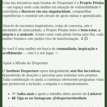
Uma das iniciativas mais bonitas do Despertare é o
Projeto Pétalas
— um espaço onde cada mulher em situação de vulnerabilidade é
convidada a
florescer em sua singularidade
, compartilhar
experiências e construir um círculo de apoio mútuo e aprendizado.
Através de encontros inspiradores, rodas de conversa, arte e
atividades de autocuidado, o Projeto Pétalas nutre o
bem-estar, a
alegria e a amizade
. Assim como cada pétala forma uma flor, cada
mulher fortalece este jardim vivo de transformação. 🌷💞
Se você é uma mulher em busca de
comunidade, inspiração e
acolhimento
— este é o seu lugar. ✨
Apoie a Missão do Despertare
O
Instituto Despertare
opera integralmente
sem fins lucrativos
,
dependendo de doações e parcerias para sustentar seus projetos.
Toda contribuição os ajuda a continuar oferecendo programas vitais
que promovem a inclusão, a empatia e o empoderamento.
🌱
Saiba mais
e apoie o trabalho deles através do
Linktree
📸
Siga-os no Instagram
:
@despertareinstituto