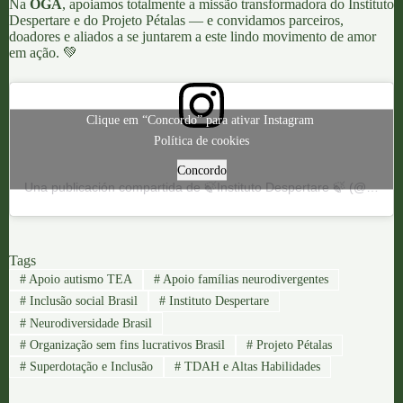
Na
OGA
, apoiamos totalmente a missão transformadora do Instituto
Despertare e do Projeto Pétalas — e convidamos parceiros,
doadores e aliados a se juntarem a este lindo movimento de amor
em ação. 💚
Clique em “Concordo” para ativar Instagram
Política de cookies
Concordo
Una publicación compartida de 🍃Instituto Despertare 🍃 (@despertareinstituto)
Tags
#
Apoio autismo TEA
#
Apoio famílias neurodivergentes
#
Inclusão social Brasil
#
Instituto Despertare
#
Neurodiversidade Brasil
#
Organização sem fins lucrativos Brasil
#
Projeto Pétalas
#
Superdotação e Inclusão
#
TDAH e Altas Habilidades