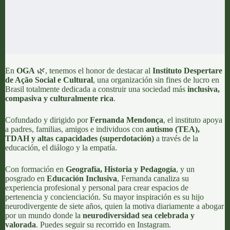
En
OGA
🌿, tenemos el honor de destacar al
Instituto Despertare
de Ação Social e Cultural
, una organización sin fines de lucro en
Brasil totalmente dedicada a construir una sociedad más
inclusiva,
compasiva y culturalmente rica
.
Cofundado y dirigido por
Fernanda Mendonça
, el instituto apoya
a padres, familias, amigos e individuos con
autismo (TEA),
TDAH y altas capacidades (superdotación)
a través de la
educación, el diálogo y la empatía.
Con formación en
Geografía, Historia y Pedagogía
, y un
posgrado en
Educación Inclusiva
, Fernanda canaliza su
experiencia profesional y personal para crear espacios de
pertenencia y concienciación. Su mayor inspiración es su hijo
neurodivergente de siete años, quien la motiva diariamente a abogar
por un mundo donde la
neurodiversidad sea celebrada y
valorada
. Puedes seguir su recorrido en
Instagram
.