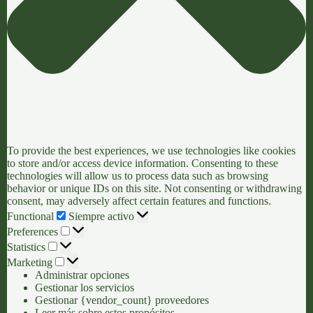
To provide the best experiences, we use technologies like cookies
to store and/or access device information. Consenting to these
technologies will allow us to process data such as browsing
behavior or unique IDs on this site. Not consenting or withdrawing
consent, may adversely affect certain features and functions.
Functional
Functional
Siempre activo
Preferences
Preferences
Statistics
Statistics
Marketing
Marketing
Administrar opciones
Gestionar los servicios
Gestionar {vendor_count} proveedores
Leer más sobre estos propósitos