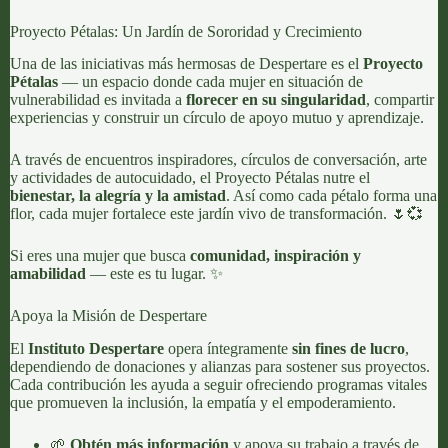
Proyecto Pétalas: Un Jardín de Sororidad y Crecimiento
Una de las iniciativas más hermosas de Despertare es el
Proyecto
Pétalas
— un espacio donde cada mujer en situación de
vulnerabilidad es invitada a
florecer en su singularidad
, compartir
experiencias y construir un círculo de apoyo mutuo y aprendizaje.
A través de encuentros inspiradores, círculos de conversación, arte
y actividades de autocuidado, el Proyecto Pétalas nutre el
bienestar, la alegría y la amistad
. Así como cada pétalo forma una
flor, cada mujer fortalece este jardín vivo de transformación. 🌷💞
Si eres una mujer que busca
comunidad, inspiración y
amabilidad
— este es tu lugar. ✨
Apoya la Misión de Despertare
El
Instituto Despertare
opera íntegramente
sin fines de lucro
,
dependiendo de donaciones y alianzas para sostener sus proyectos.
Cada contribución les ayuda a seguir ofreciendo programas vitales
que promueven la inclusión, la empatía y el empoderamiento.
🌱
Obtén más información
y apoya su trabajo a través de