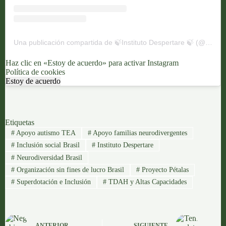
Una publicación compartida de 🍃Instituto Despertare 🍃 (@despertareinstituto)
Haz clic en «Estoy de acuerdo» para activar Instagram
Política de cookies
Estoy de acuerdo
Etiquetas
#
Apoyo autismo TEA
#
Apoyo familias neurodivergentes
#
Inclusión social Brasil
#
Instituto Despertare
#
Neurodiversidad Brasil
#
Organización sin fines de lucro Brasil
#
Proyecto Pétalas
#
Superdotación e Inclusión
#
TDAH y Altas Capacidades
ANTERIOR
SIGUIENTE