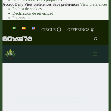
Accept
Deny
View preferences
Save preferences
View preferences
Política de cookies
Declaración de privacidad
Impressum
Saltar
al
CIRCLE ⭕️
OFFERINGS 🪴
contenido
Instituto Despertare y Proyecto Pétalas: Cultivando
Inclusión, Empatía y Transformación