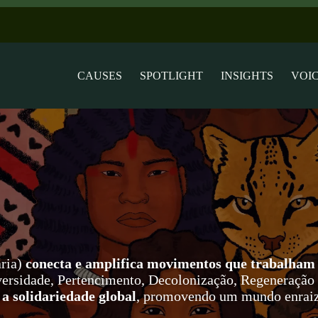
CAUSES
SPOTLIGHT
INSIGHTS
VOI
ária)
conecta e amplifica movimentos que trabalham 
iversidade, Pertencimento, Decolonização, Regeneraçã
 a solidariedade global
, promovendo um mundo enraiza