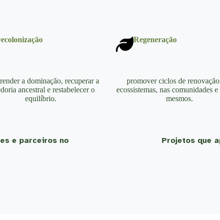
ecoloniza
çã
o
Regenera
çã
o
render a dominação, recuperar a
promover ciclos de renovação
doria ancestral e restabelecer o
ecossistemas, nas comunidades e
equilíbrio.
mesmos.
es e parceiros no
Projetos que a