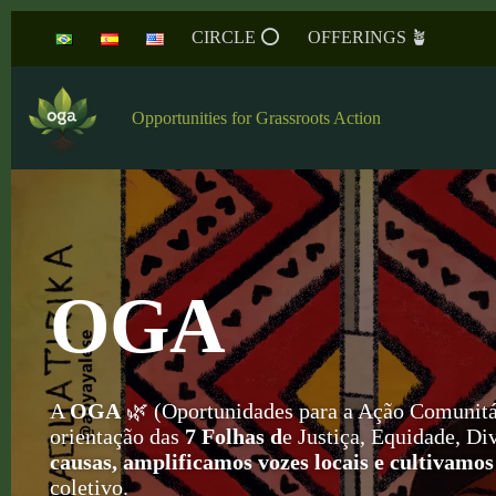
Skip
CIRCLE ⭕️
OFFERINGS 🪴
to
content
Opportunities for Grassroots Action
OGA
A
OGA
🌿 (Oportunidades para a Ação Comunit
orientação das
7
Folhas d
e Justiça, Equidade, D
causas, amplificamos vozes locais e cultivamos
coletivo.