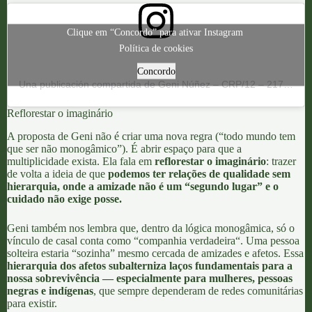
Clique em “Concordo” para ativar Instagram
Política de cookies
Concordo
Una publicación compartida de Geni Núñez – CRP/12 – 21795 (@genipapos)
Reflorestar o imaginário
A proposta de Geni não é criar uma nova regra (“todo mundo tem
que ser não monogâmico”). É abrir espaço para que a
multiplicidade exista. Ela fala em
reflorestar o imaginário
: trazer
de volta a ideia de que
podemos ter relações de qualidade sem
hierarquia, onde a amizade não é um “segundo lugar” e o
cuidado não exige posse.
Geni também
nos lembra que, dentro da lógica monogâmica, só o
vínculo de casal conta como “companhia verdadeira
“. Uma pessoa
solteira estaria “sozinha” mesmo cercada de amizades e afetos. Essa
hierarquia dos afetos
subalterniza laços fundamentais para a
nossa sobrevivência — especialmente para mulheres, pessoas
negras e indígenas
, que sempre dependeram de
redes comunitárias
para existir.