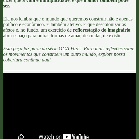
dizer que
a vida é multiplicidade
, e que
o amor também pode
ser.
Ela nos lembra que o mundo que queremos construir não é apenas
político e econômico. É também afetivo. E que descolonizar os
afetos é, no fundo, um exercício de
reflorestação do imaginário
:
abrir espaço para outras formas de amar, de cuidar, de existir.
Esta peça faz parte da série OGA Vozes. Para mais reflexões sobre
os movimentos que constroem um outro mundo, explore nossa
cobertura contínua
aqui.