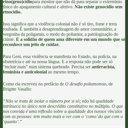
etno(geno)cídio
para mostrar que não dá para separar o extermínio
físico do apagamento cultural e afetivo.
Não existe genocídio sem
etnocídio.
Isso significa que a violência colonial não é só tiro, fome e terra
roubada
. É também a desaprendizagem do amor comunitário, a
vergonha da poligamia, o medo do poliamor, a patologização do
ciúme.
É a solidão de quem ama diferente em um mundo que só
reconhece um jeito de cuidar.
Para Geni,
essa violência se manifesta no Estado
, na polícia, na
obstetrícia e até na nossa língua. E a resposta não pode ser só
“incluir mais” num sistema quebrado. Precisa ser
antirracista,
feminista e anticolonial
ao mesmo tempo.
Como ela escreveu no prefácio de
O desafio poliamoroso
, de
Brigitte Vasallo
:
“Não se trata de isolar o número por si só; não há qualidade
intrínseca no único nem descrédito constitutivo no múltiplo. O que
nos convida é uma reflexão sobre a qualidade dos nossos vínculos
com as pessoas: tem muito mais a ver com o ‘como’ do que com o
‘quanto’.”