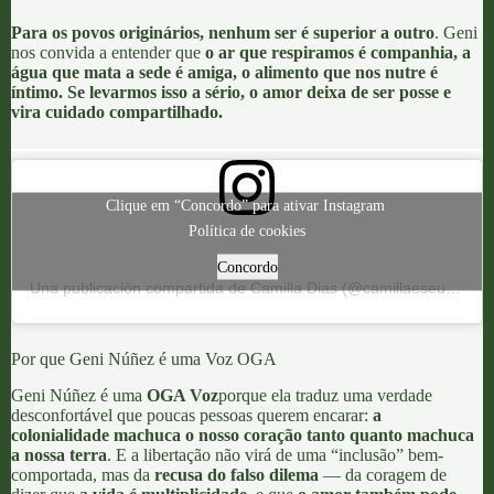
Para os povos originários, nenhum ser é superior a outro
. Geni
nos convida a entender que
o ar que respiramos é companhia, a
água que mata a sede é amiga, o alimento que nos nutre é
íntimo. Se levarmos isso a sério, o amor deixa de ser posse e
vira cuidado compartilhado.
Clique em “Concordo” para ativar Instagram
Política de cookies
Concordo
Una publicación compartida de Camilla Dias (@camillaeseuslivros)
Por que Geni Núñez é uma Voz OGA
Geni Núñez
é uma
OGA Voz
porque ela traduz uma verdade
desconfortável que poucas pessoas querem encarar:
a
colonialidade machuca o nosso coração tanto quanto machuca
a nossa terra
. E a libertação não virá de uma “inclusão” bem-
comportada, mas da
recusa do falso dilema
— da coragem de