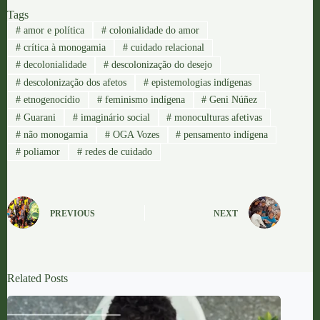
Tags
#
amor e política
#
colonialidade do amor
#
crítica à monogamia
#
cuidado relacional
#
decolonialidade
#
descolonização do desejo
#
descolonização dos afetos
#
epistemologias indígenas
#
etnogenocídio
#
feminismo indígena
#
Geni Núñez
#
Guarani
#
imaginário social
#
monoculturas afetivas
#
não monogamia
#
OGA Vozes
#
pensamento indígena
#
poliamor
#
redes de cuidado
PREVIOUS
NEXT
Related Posts