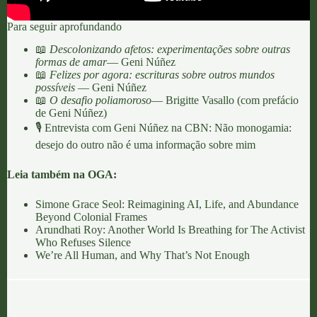
Para seguir aprofundando
📖
Descolonizando afetos: experimentações sobre outras
formas de amar
— Geni Núñez
📖
Felizes por agora: escrituras sobre outros mundos
possíveis
— Geni Núñez
📖
O desafio poliamoroso
— Brigitte Vasallo (com prefácio
de Geni Núñez)
🎙️ Entrevista com Geni Núñez na CBN:
Não monogamia:
desejo do outro não é uma informação sobre mim
Leia também na OGA:
Simone Grace Seol: Reimagining AI, Life, and Abundance
Beyond Colonial Frames
Arundhati Roy: Another World Is Breathing for The Activist
Who Refuses Silence
We’re All Human, and Why That’s Not Enough