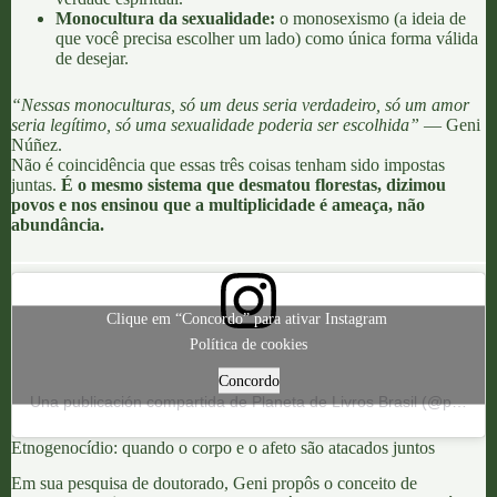
Monocultura da sexualidade:
o monosexismo (a ideia de
que você precisa escolher um lado) como única forma válida
de desejar.
“Nessas monoculturas, só um deus seria verdadeiro, só um amor
seria legítimo, só uma sexualidade poderia ser escolhida”
—
Geni
Núñez
.
Não é coincidência que essas três coisas
tenham sido impostas
juntas
.
É o mesmo sistema que desmatou florestas, dizimou
povos e nos ensinou que a multiplicidade é ameaça, não
abundância.
Clique em “Concordo” para ativar Instagram
Política de cookies
Concordo
Una publicación compartida de Planeta de Livros Brasil (@planetadelivrosbrasil)
Etnogenocídio: quando o corpo e o afeto são atacados juntos
Em sua pesquisa de doutorado,
Geni
propôs o conceito de