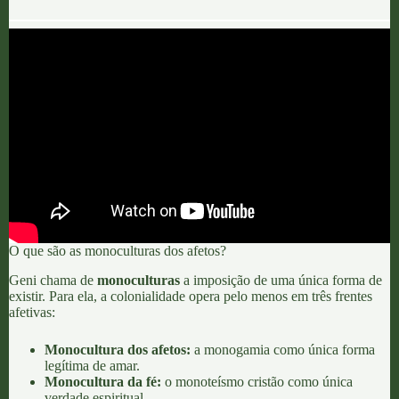
O que são as monoculturas dos afetos?
Geni chama de
monoculturas
a imposição de uma única forma de
existir.
Para ela, a colonialidade opera pelo menos em três frentes
afetivas:
Monocultura dos afetos:
a monogamia como única forma
legítima de amar.
Monocultura da fé:
o monoteísmo cristão como única
verdade espiritual.