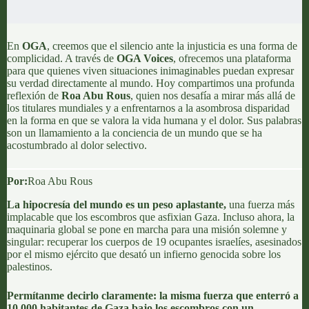
En
OGA
, creemos que el silencio ante la injusticia es una forma de
complicidad. A través de
OGA Voices
,
ofrecemos una plataforma
para que quienes viven situaciones inimaginables puedan expresar
su verdad directamente al mundo. Hoy compartimos una profunda
reflexión de
Roa Abu Rous
, quien nos desafía a mirar más allá de
los titulares mundiales y a enfrentarnos a la asombrosa disparidad
en la forma en que se valora la vida humana y el dolor. Sus palabras
son un llamamiento a la conciencia de un mundo que se ha
acostumbrado al dolor selectivo.
Por:
Roa Abu Rous
La hipocresía del mundo es un peso aplastante,
una fuerza más
implacable que los escombros que asfixian Gaza. Incluso ahora, la
maquinaria global se pone en marcha para una misión solemne y
singular: recuperar los cuerpos de 19 ocupantes israelíes, asesinados
por el mismo ejército que desató un infierno genocida sobre los
palestinos.
Permítanme decirlo claramente: la misma fuerza que enterró a
10 000 habitantes de Gaza bajo los escombros con un