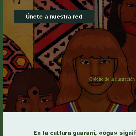
Únete a nuestra red
Crédito de la ilustració
En la cultura guaraní, «óga» signi