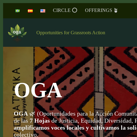
Saltar
CIRCLE ⭕️
OFFERINGS 🪴
al
contenido
Opportunities for Grassroots Action
OGA
OGA
🌿 (Oportunidades para la Acción Comunit
de las
7 Hojas
de Justicia, Equidad, Diversidad,
amplificamos voces locales y cultivamos la sol
colectivo.