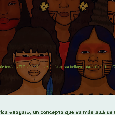
n de fondo:
«
El Pueblo Nativo
»
, de la artista indígena brasileña Juliana
fica «hogar», un concepto que va más allá de 