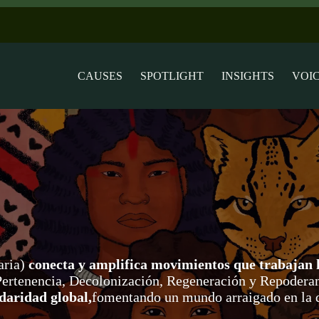
CAUSES
SPOTLIGHT
INSIGHTS
VOI
aria)
conecta y amplifica movimientos que trabajan 
 Pertenencia, Decolonización, Regeneración y Repoder
idaridad global,
fomentando un mundo arraigado en la di