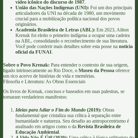
vídeo icônico do discurso de 1987
.
União das Nações Indígenas (UNI):
Foi um dos principais
articuladores da UNI na década de 1980, um movimento
crucial para a mobilização política nacional dos povos
originários.
Academia Brasileira de Letras (ABL):
Em 2023, Ailton
Krenak foi eleito o primeiro indígena a ocupar uma cadeira
na ABL, consolidando o reconhecimento de sua literatura.
Você pode conferir mais detalhes sobre esta posse na
notícia
oficial da FUNAI
.
Sobre o Povo Krenak:
Para entender o contexto de sua origem,
ligado intrinsecamente ao Rio Doce, o
Museu da Pessoa
oferece
um rico acervo de histórias de vida e memórias.
Filosofia e Literatura: As Obras Essenciais
Os livros de Krenak, concisos e baseados em suas palestras, se
tornaram verdadeiros manifestos:
Ideias para Adiar o Fim do Mundo
(2019):
Obras
fundamental que cristaliza sua crítica à separação entre
humanidade e natureza. Seu desafio ao antropocentrismo é
analisado em artigos como o da
Revista Brasileira de
Educação Ambiental
.
A Vida Não É Útil
(2020):
Uma crítica à lógica utilitarista do