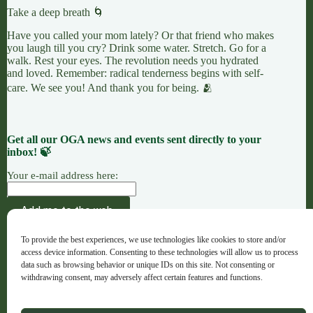
Take a deep breath 🌀
Have you called your mom lately? Or that friend who makes
you laugh till you cry? Drink some water. Stretch. Go for a
walk. Rest your eyes. The revolution needs you hydrated
and loved. Remember: radical tenderness begins with self-
care. We see you! And thank you for being. 🫂
Get all our OGA news and events sent directly to your
inbox! 🍃
Your e-mail address here:
AÇÃO
CAUSAS
OFERENDAS
To provide the best experiences, we use technologies like cookies to store and/or
OGA · Opportunities for Grassroots Action –
access device information. Consenting to these technologies will allow us to process
Português
data such as browsing behavior or unique IDs on this site. Not consenting or
withdrawing consent, may adversely affect certain features and functions.