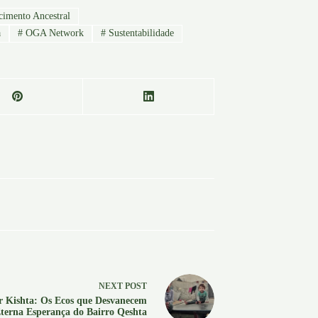
imento Ancestral
a
#
OGA Network
#
Sustentabilidade
NEXT
POST
r Kishta: Os Ecos que Desvanecem
Eterna Esperança do Bairro Qeshta