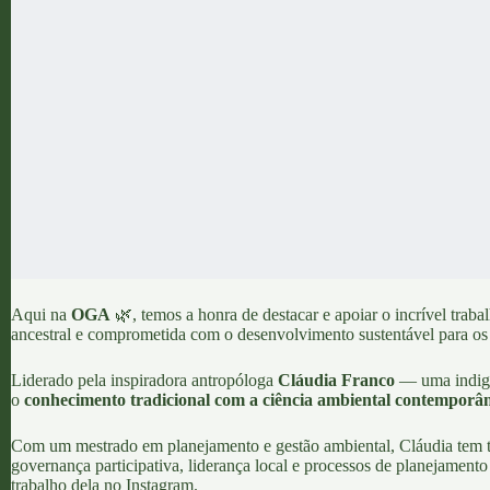
Aqui na
OGA
🌿, temos a honra de destacar e apoiar o incrível trab
ancestral e comprometida com o desenvolvimento sustentável para os 
Liderado pela inspiradora antropóloga
Cláudia Franco
— uma indigen
o
conhecimento tradicional com a ciência ambiental contemporâ
Com um mestrado em planejamento e gestão ambiental, Cláudia tem tr
governança participativa, liderança local e processos de planejament
trabalho dela no
Instagram
.