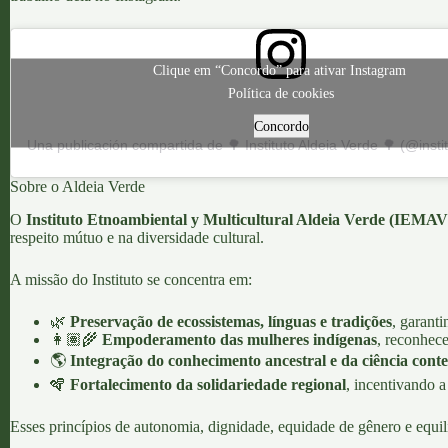
Clique em “Concordo” para ativar Instagram
Política de cookies
Concordo
Sobre o Aldeia Verde
O
Instituto Etnoambiental y Multicultural Aldeia Verde (IEMAV
respeito mútuo e na diversidade cultural.
A missão do Instituto se concentra em:
🌿
Preservação de ecossistemas, línguas e tradições
, garant
👩🏽‍🌾
Empoderamento das mulheres indígenas
, reconhec
🌎
Integração do conhecimento ancestral e da ciência con
🪇
Fortalecimento da solidariedade regional
, incentivando 
Esses princípios de autonomia, dignidade, equidade de gênero e equil