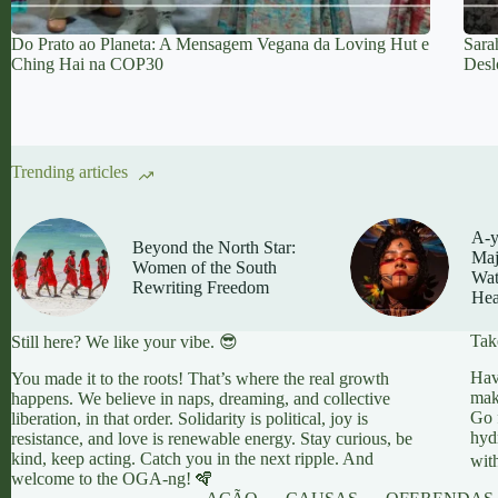
Do Prato ao Planeta: A Mensagem Vegana da Loving Hut e
Sara
Ching Hai na COP30
Desl
Trending articles
A-y
Beyond the North Star:
Maj
Women of the South
Wat
Rewriting Freedom
Hea
Tak
Still here? We like your vibe. 😎
Hav
You made it to the roots! That’s where the real growth
mak
happens. We believe in naps, dreaming, and collective
Go 
liberation, in that order. Solidarity is political, joy is
hyd
resistance, and love is renewable energy. Stay curious, be
kind, keep acting. Catch you in the next ripple. And
wit
welcome to the OGA-ng! 🪇