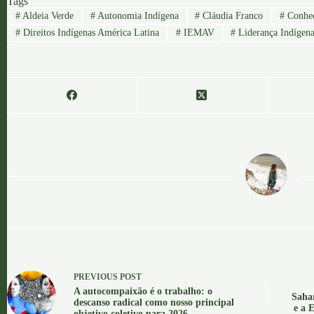
Tags
#
Aldeia Verde
#
Autonomia Indígena
#
Cláudia Franco
#
Conhec
#
Direitos Indígenas América Latina
#
IEMAV
#
Liderança Indígen
OGA
PREVIOUS
POST
A autocompaixão é o trabalho: o
Saha
descanso radical como nosso principal
e a 
objetivo coletivo para 2026