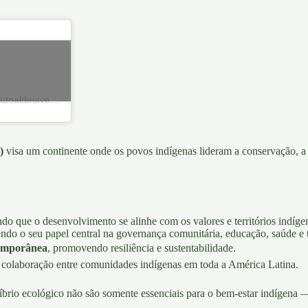
Una publicación compartida de 🌳 Instituto Aldeia Verde 🌳 (@institutoaldeiaverde)
)
visa um continente onde os povos indígenas lideram a conservação, 
indo que o desenvolvimento se alinhe com os valores e territórios indíge
endo o seu papel central na governança comunitária, educação, saúde e
temporânea
, promovendo resiliência e sustentabilidade.
a colaboração entre comunidades indígenas em toda a América Latina.
íbrio ecológico não são somente essenciais para o bem-estar indígena — 