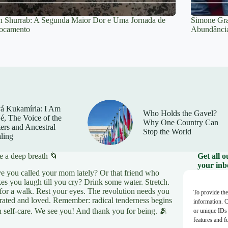
h Shurrab: A Segunda Maior Dor e Uma Jornada de
Simone Gra
ocamento
Abundância
á Kukamíria: I Am
Who Holds the Gavel?
é, The Voice of the
Why One Country Can
ers and Ancestral
Stop the World
ling
e a deep breath 🌀
Get all 
your inb
e you called your mom lately? Or that friend who
es you laugh till you cry? Drink some water. Stretch.
Your e-ma
for a walk. Rest your eyes. The revolution needs you
To provide the
rated and loved. Remember: radical tenderness begins
information. C
h self-care. We see you! And thank you for being. 🫂
or unique IDs 
features and f