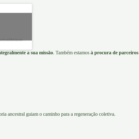
Una publicación compartida de 🌳 Instituto Aldeia Verde 🌳 (@institutoaldeiaverde)
ntegralmente a sua missão
. Também estamos
à procura de parceiros
oria ancestral guiam o caminho para a regeneração coletiva.