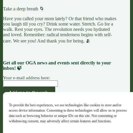
Take a deep breath 🌀
Have you called your mom lately? Or that friend who makes
you laugh till you cry? Drink some water. Stretch. Go for a
walk. Rest your eyes. The revolution needs you hydrated
and loved. Remember: radical tenderness begins with self-
care. We see you! And thank you for being. 🫂
Get all our OGA news and events sent directly to your
inbox! 🍃
Your e-mail address here:
AÇÃO
CAUSAS
OFERENDAS
To provide the best experiences, we use technologies like cookies to store and/or
OGA · Opportunities for Grassroots Action –
access device information. Consenting to these technologies will allow us to process
Português
data such as browsing behavior or unique IDs on this site. Not consenting or
withdrawing consent, may adversely affect certain features and functions.