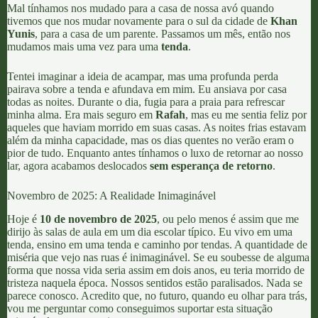
Mal tínhamos nos mudado para a casa de nossa avó quando
tivemos que nos mudar novamente para o sul da cidade de
Khan
Yunis
, para a casa de um parente. Passamos um mês, então nos
mudamos mais uma vez para uma
tenda
.
Tentei imaginar a ideia de acampar, mas uma profunda perda
pairava sobre a tenda e afundava em mim. Eu ansiava por casa
todas as noites. Durante o dia, fugia para a praia para refrescar
minha alma. Era mais seguro em
Rafah
, mas eu me sentia feliz por
aqueles que haviam morrido em suas casas. As noites frias estavam
além da minha capacidade, mas os dias quentes no verão eram o
pior de tudo. Enquanto antes tínhamos o luxo de retornar ao nosso
lar, agora acabamos deslocados
sem esperança de retorno
.
Novembro de 2025: A Realidade Inimaginável
Hoje é
10 de novembro de 2025
, ou pelo menos é assim que me
dirijo às salas de aula em um dia escolar típico. Eu vivo em uma
tenda, ensino em uma tenda e caminho por tendas. A quantidade de
miséria que vejo nas ruas é inimaginável. Se eu soubesse de alguma
forma que nossa vida seria assim em dois anos, eu teria morrido de
tristeza naquela época. Nossos sentidos estão paralisados. Nada se
parece conosco. Acredito que, no futuro, quando eu olhar para trás,
vou me perguntar como conseguimos suportar esta situação