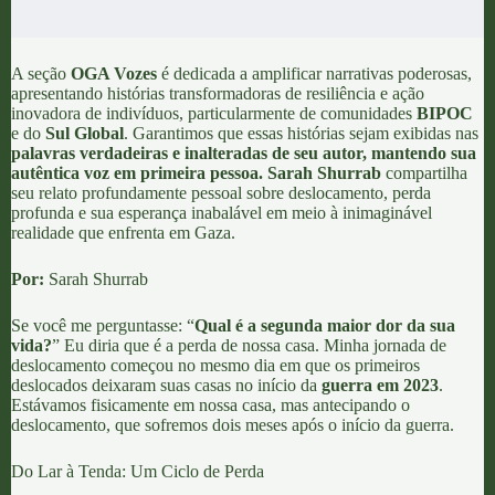
A seção
OGA Vozes
é dedicada a amplificar narrativas poderosas,
apresentando histórias transformadoras de resiliência e ação
inovadora de indivíduos, particularmente de comunidades
BIPOC
e do
Sul Global
. Garantimos que essas histórias sejam exibidas nas
palavras verdadeiras e inalteradas de seu autor, mantendo sua
autêntica voz em primeira pessoa.
Sarah Shurrab
compartilha
seu relato profundamente pessoal sobre deslocamento, perda
profunda e sua esperança inabalável em meio à inimaginável
realidade que enfrenta em Gaza.
Por:
Sarah Shurrab
Se você me perguntasse: “
Qual é a segunda maior dor da sua
vida?
” Eu diria que é a perda de nossa casa. Minha jornada de
deslocamento começou no mesmo dia em que os primeiros
deslocados deixaram suas casas no início da
guerra em 2023
.
Estávamos fisicamente em nossa casa, mas antecipando o
deslocamento, que sofremos dois meses após o início da guerra.
Do Lar à Tenda: Um Ciclo de Perda