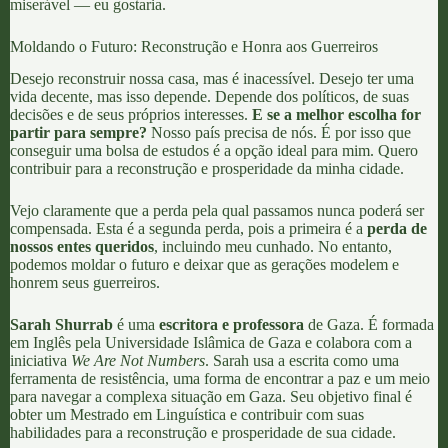
miserável — eu gostaria.
Moldando o Futuro: Reconstrução e Honra aos Guerreiros
Desejo reconstruir nossa casa, mas é inacessível. Desejo ter uma
vida decente, mas isso depende. Depende dos políticos, de suas
decisões e de seus próprios interesses.
E se a melhor escolha for
partir para sempre?
Nosso país precisa de nós. É por isso que
conseguir uma bolsa de estudos é a opção ideal para mim. Quero
contribuir para a reconstrução e prosperidade da minha cidade.
Vejo claramente que a perda pela qual passamos nunca poderá ser
compensada. Esta é a segunda perda, pois a primeira é a
perda de
nossos entes queridos
, incluindo meu cunhado. No entanto,
podemos moldar o futuro e deixar que as gerações modelem e
honrem seus guerreiros.
Sarah Shurrab
é uma
escritora e professora
de Gaza. É formada
em Inglês pela Universidade Islâmica de Gaza e colabora com a
iniciativa
We Are Not Numbers
. Sarah usa a escrita como uma
ferramenta de resistência, uma forma de encontrar a paz e um meio
para navegar a complexa situação em Gaza. Seu objetivo final é
obter um Mestrado em Linguística e contribuir com suas
habilidades para a reconstrução e prosperidade de sua cidade.