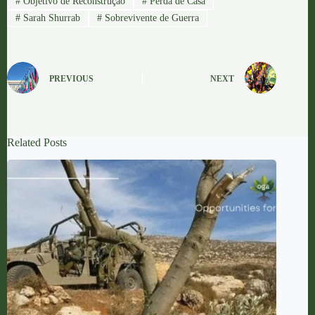
#
Objetivo de Reconstrução
#
Perda de Casa
#
Sarah Shurrab
#
Sobrevivente de Guerra
PREVIOUS
NEXT
Related Posts