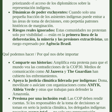
priorizando el acceso de los diplomáticos sobre la
representación indígena.
Dinámicas de poder excluyentes:
Cuando solo una
pequeña fracción de los asistentes indígenas puede entrar a
las áreas de toma de decisiones, esto perpetúa patrones
históricos de marginación.
Riesgos reales ignorados:
Estas comunidades no protestan
solo por visibilidad — están en la
primera línea de la
deforestación, la minería y las presiones extractivistas
, un
ruego expresado por
Agência Brasil
.
Qué podemos hacer / Por qué nos debe importar
Comparte sus historias:
Amplifica esta protesta para que el
mundo vea las contradicciones de la COP30. Medios de
comunicación como
Al Jazeera
y
The Guardian
han
cubierto los enfrentamientos.
Apoya la justicia climática liderada por indígenas:
Dona,
movilízate o asóciate con organizaciones como
AMYK
,
Aldeia Verde
y otras que trabajan para defender la
Amazonía.
Presiona por una inclusión real:
Las COP deben rendir
cuentas. Si los responsables de la toma de decisiones se
toman en serio la justicia climática, los delegados indígenas
necesitan
acceso total
— no solo una representación