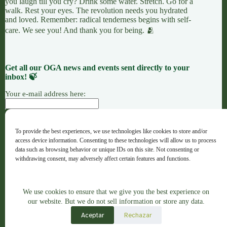
you laugh till you cry? Drink some water. Stretch. Go for a
walk. Rest your eyes. The revolution needs you hydrated
and loved. Remember: radical tenderness begins with self-
care. We see you! And thank you for being. 🫂
Get all our OGA news and events sent directly to your
inbox! 🍃
Your e-mail address here:
To provide the best experiences, we use technologies like cookies to store and/or
ACCIÓN
CAUSAS
OFRENDAS
access device information. Consenting to these technologies will allow us to process
OGA · Opportunities for Grassroots Action – Español
data such as browsing behavior or unique IDs on this site. Not consenting or
withdrawing consent, may adversely affect certain features and functions.
Copyright © 2026 - OGA - ogaweb.org
We use cookies to ensure that we give you the best experience on
Accept
A global majority project hub · Registered NGO in Spain ·
our website. But we do not sell information or store any data.
No. 632733
Aceptar
View preferences
Rechazar
Artwork Credit: Indigenous Brazilian Artist Juliana Gomes,