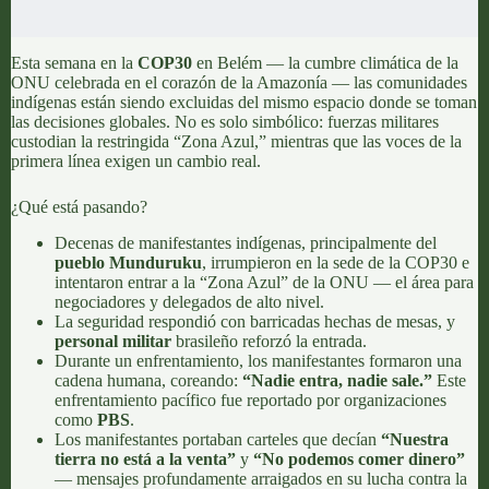
Esta semana en la
COP30
en Belém — la cumbre climática de la
ONU celebrada en el corazón de la Amazonía — las comunidades
indígenas están siendo excluidas del mismo espacio donde se toman
las decisiones globales. No es solo simbólico: fuerzas militares
custodian la restringida “Zona Azul,” mientras que las voces de la
primera línea exigen un cambio real.
¿Qué está pasando?
Decenas de manifestantes indígenas, principalmente del
pueblo Munduruku
, irrumpieron en la sede de la COP30 e
intentaron entrar a la “Zona Azul” de la ONU — el área para
negociadores y delegados de alto nivel.
La seguridad respondió con barricadas hechas de mesas, y
personal militar
brasileño reforzó la entrada.
Durante un enfrentamiento, los manifestantes formaron una
cadena humana, coreando:
“Nadie entra, nadie sale.”
Este
enfrentamiento pacífico fue reportado por organizaciones
como
PBS
.
Los manifestantes portaban carteles que decían
“Nuestra
tierra no está a la venta”
y
“No podemos comer dinero”
— mensajes profundamente arraigados en su lucha contra la