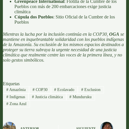
Greenpeace International
:
Flotilla de la Cumbre de los
Pueblos con más de 200 embarcaciones exige justicia
climática
Cúpula dos Pueblos
:
Sitio Oficial de la Cumbre de los
Pueblos
Mientras la lucha por la inclusión continúa en la COP30,
O
GA
se
mantiene en inquebrantable solidaridad con los pueblos indígenas
de la Amazonía. Su exclusión de los mismos espacios destinados a
proteger su tierra subraya la urgente necesidad de una justicia
climática que realmente centre las voces de la primera línea, y no
solo gestos simbólicos.
Etiquetas
#
Amazônia
#
COP30
#
Ecolavado
#
Exclusion
#
Indígenas
#
Justicia climática
#
Munduruku
#
Zona Azul
ANTERIOR
SIGUIENTE