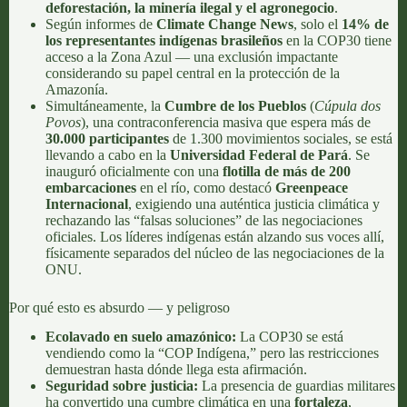
deforestación, la minería ilegal y el agronegocio
.
Según informes de
Climate Change News
, solo el
14% de
los representantes indígenas brasileños
en la COP30 tiene
acceso a la Zona Azul — una exclusión impactante
considerando su papel central en la protección de la
Amazonía.
Simultáneamente, la
Cumbre de los Pueblos
(
Cúpula dos
Povos
), una contraconferencia masiva que espera más de
30.000 participantes
de 1.300 movimientos sociales, se está
llevando a cabo en la
Universidad Federal de Pará
. Se
inauguró oficialmente con una
flotilla de más de 200
embarcaciones
en el río, como destacó
Greenpeace
Internacional
, exigiendo una auténtica justicia climática y
rechazando las “falsas soluciones” de las negociaciones
oficiales. Los líderes indígenas están alzando sus voces allí,
físicamente separados del núcleo de las negociaciones de la
ONU.
Por qué esto es absurdo — y peligroso
Ecolavado en suelo amazónico:
La COP30 se está
vendiendo como la “COP Indígena,” pero las restricciones
demuestran hasta dónde llega esta afirmación.
Seguridad sobre justicia:
La presencia de guardias militares
ha convertido una cumbre climática en una
fortaleza
,