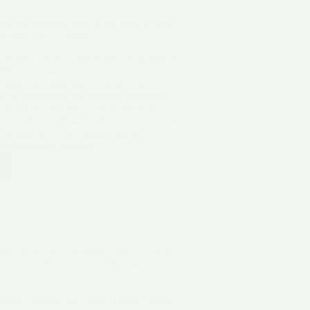
azgo indígena, educación intercultural y
cia
 el Valle del Guaporé
a líder indígena del pueblo Negarotê, en
(MT), cuya labor aúna la educación
alecimiento comunitario y la defensa
a de la Asociación de Mujeres Indígenas
en la «Roda de Lideranças Femininas»
eres líderes) de la OGA, en la que destacó
s indígenas en la regeneración de la vida y
 conocimiento ancestral.
o
:
o
ón
ural
ancestrales de la diáspora negra a través
ación histórica: un viaje de sanación e
mpulso humano por saber quiénes somos,