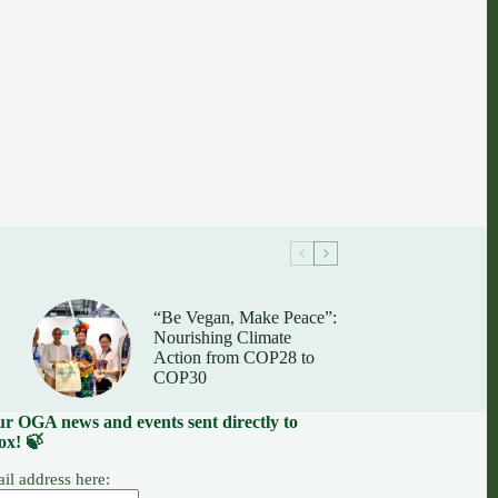
“Be Vegan, Make Peace”:
Nourishing Climate
Action from COP28 to
COP30
our OGA news and events sent directly to
ox! 🍃
il address here: