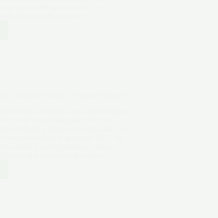
do se les concede la autonomía, la
unidades que se han ganado.
o
no
:
h: La arquitectura de la resistencia verde
eracionales
ah fundaron Veranda Green Solutions para
os de Gaza en huertos productivos, un
cia ecológica y soberanía alimentaria. Tras
usión
o medioambiental, la guerra de 2023 los
hora están reconstruyendo sus vidas y
ón para la restauración del suelo.
s
o
s
tura