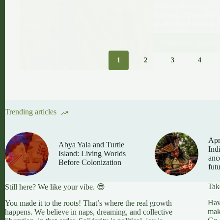
de dónde venimos y q
el
muchas personas en to
Valle
sagrado, un puente qu
del
nombres e historias h
Guaporé
Continuar leyend
Rastrea
las
1
2
3
4
raíces
ancestra
de
la
diáspora
negra
Trending articles
a
través
del
Apri
ADN
Abya Yala and Turtle
Ind
y
Island: Living Worlds
anc
la
Before Colonization
fut
investig
histórica
Tak
Still here? We like your vibe. 😎
un
viaje
Hav
You made it to the roots! That’s where the real growth
de
mak
happens. We believe in naps, dreaming, and collective
sanación