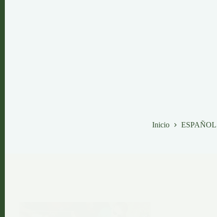
celebrando la colaboraci
¡Inspírate.
Colabora.
Crea el Cambio!
Este es nuestro manifies
¡Explora abajo todos los artículos, análisis y las oport
Inicio
ESPAÑOL