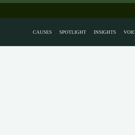
CAUSES
SPOTLIGHT
INSIGHTS
VOI
uente de Acción.
xión genera el impacto que buscamos.
ocial se convierte en un movimiento orgánico.
tejer soluciones contemporáneas.
desde la base, desmitificando la complejidad y