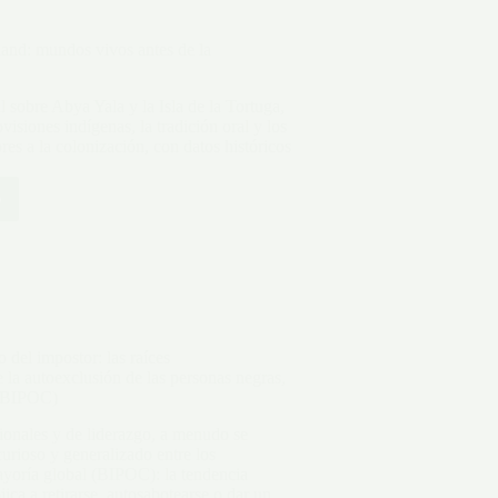
ce
land: mundos vivos antes de la
l sobre Abya Yala y la Isla de la Tortuga,
isiones indígenas, la tradición oral y los
res a la colonización, con datos históricos
o
 del impostor: las raíces
e la autoexclusión de las personas negras,
 (BIPOC)
ción
ionales y de liderazgo, a menudo se
curioso y generalizado entre los
ayoría global (BIPOC): la tendencia
ica a retirarse, autosabotearse o dar un