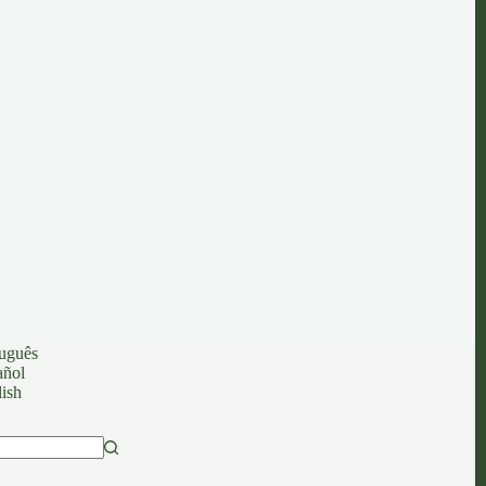
uguês
añol
ish