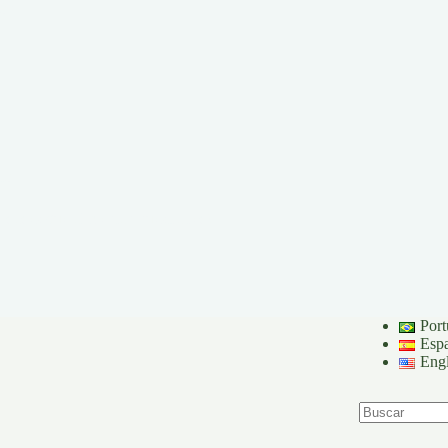
ón.
to.
unidades que alimentan nuestra red!
Port
Esp
Engl
Sin