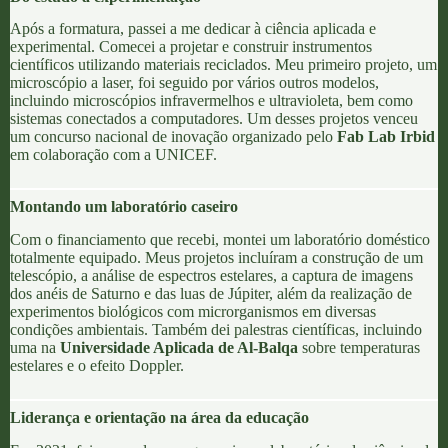
Após a formatura, passei a me dedicar à ciência aplicada e
experimental. Comecei a projetar e construir instrumentos
científicos utilizando materiais reciclados. Meu primeiro projeto, um
microscópio a laser, foi seguido por vários outros modelos,
incluindo microscópios infravermelhos e ultravioleta, bem como
sistemas conectados a computadores. Um desses projetos venceu
um concurso nacional de inovação organizado pelo
Fab Lab Irbid
em colaboração com a
UNICEF
.
Montando um laboratório caseiro
Com o financiamento que recebi, montei um laboratório doméstico
totalmente equipado. Meus projetos incluíram a construção de um
telescópio, a análise de
espectros estelares
, a captura de imagens
dos anéis de Saturno e das luas de Júpiter, além da realização de
experimentos biológicos com microrganismos em diversas
condições ambientais. Também dei palestras científicas, incluindo
uma na
Universidade Aplicada de Al-Balqa
sobre temperaturas
estelares e
o efeito Doppler
.
Liderança e orientação na área da educação