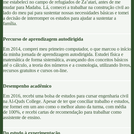
me estabeleci no
campo de refugiados de Za’atari,
antes de me
mudar para
Madaba
. Lá, comecei a trabalhar na construção civil ao
lado do meu pai para sustentar nossas necessidades básicas e tomei
a decisão de interromper os estudos para ajudar a sustentar a
família.
Percurso de aprendizagem autodirigida
Em 2014, comprei meu primeiro computador, o que marcou o início
da minha jornada de
aprendizagem autodirigida
. Estudei física e
matemática de forma sistemática, avançando dos conceitos básicos
até o cálculo, a teoria dos números e a cosmologia, utilizando livros,
recursos gratuitos
e cursos on-line.
Desempenho acadêmico
Em 2016, recebi uma bolsa de estudos para cursar engenharia civil
na
Al-Quds College
. Apesar de ter que conciliar trabalho e estudos,
me formei em um ano como o melhor aluno da turma, com média
de 100%, e recebi cartas de recomendação para trabalhar como
assistente de ensino.
Do estudo à experimentação