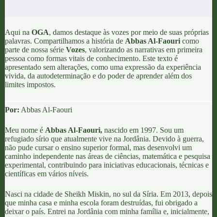
Aqui na
OGA
, damos destaque às vozes por meio de suas próprias
palavras. Compartilhamos a história de
Abbas Al-Faouri
como
parte de nossa série
Vozes
, valorizando as narrativas em primeira
pessoa como formas vitais de conhecimento. Este texto é
apresentado sem alterações, como uma expressão da experiência
vivida, da autodeterminação e do poder de aprender além dos
limites impostos.
Por:
Abbas Al-Faouri
Meu nome é
Abbas Al-Faouri
,
nascido em 1997. Sou um
refugiado sírio que atualmente vive na
Jordânia.
Devido à
guerra,
não pude cursar o ensino superior formal, mas desenvolvi um
caminho independente nas áreas de ciências, matemática e pesquisa
experimental, contribuindo para iniciativas educacionais, técnicas e
científicas em vários níveis.
Nasci na cidade de
Sheikh Miskin
, no sul da Síria. Em 2013, depois
que minha casa e minha escola foram destruídas, fui obrigado a
deixar o país. Entrei na Jordânia com minha família e, inicialmente,