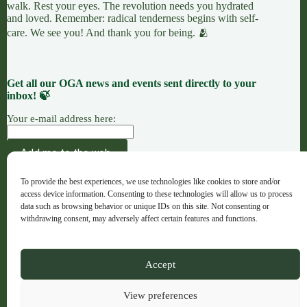
walk. Rest your eyes. The revolution needs you hydrated
and loved. Remember: radical tenderness begins with self-
care. We see you! And thank you for being. 🫂
Get all our OGA news and events sent directly to your
inbox! 🍃
Your e-mail address here:
AÇÃO
CAUSAS
OFERENDAS
To provide the best experiences, we use technologies like cookies to store and/or
OGA · Opportunities for Grassroots Action –
access device information. Consenting to these technologies will allow us to process
Português
data such as browsing behavior or unique IDs on this site. Not consenting or
withdrawing consent, may adversely affect certain features and functions.
Copyright © 2026 - OGA - ogaweb.org
Accept
A global majority project hub · Registered NGO in Spain ·
No. 632733
View preferences
Artwork Credit: Indigenous Brazilian Artist Juliana Gomes,