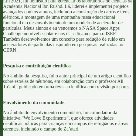
Em 2021, fui nomeado para gerenciar os laboratórios de ciências da
Academia Nacional Ibn Rushd
. Lá, liderei e implementei projetos
avançados com os alunos, incluindo a construção de carros e trens
elétricos, a montagem de uma montanha-russa educacional
funcional e o desenvolvimento de um modelo de acelerador de
partículas. Meus alunos e eu vencemos o
NASA Space Apps
Challenge
no nível escolar e nos classificamos para o
ISEF
.
Também desenvolvemos um conceito para redução de ruído em
aceleradores de partículas inspirado em pesquisas realizadas no
CERN
.
Pesquisa e contribuição científica
No âmbito da pesquisa, fui o autor principal de um artigo científico
sobre estrelas de nêutrons, em colaboração com o professor
Ali
Ta’ani,
, publicado em uma revista científica com revisão por pares.
Envolvimento da comunidade
No âmbito do envolvimento comunitário, fui cofundador da
iniciativa “We Love Experiments”, que oferece atividades
científicas práticas para crianças em campos de refugiados e áreas
carentes, incluindo o
campo de Za’atari
.