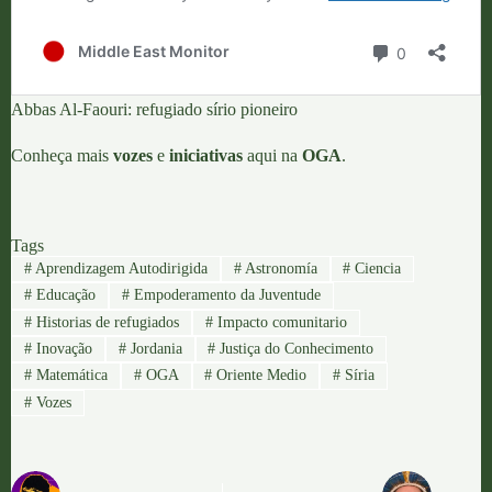
Abbas Al-Faouri: refugiado sírio pioneiro
Conheça mais
vozes
e
iniciativas
aqui na
OGA
.
Tags
#
Aprendizagem Autodirigida
#
Astronomía
#
Ciencia
#
Educação
#
Empoderamento da Juventude
#
Historias de refugiados
#
Impacto comunitario
#
Inovação
#
Jordania
#
Justiça do Conhecimento
#
Matemática
#
OGA
#
Oriente Medio
#
Síria
#
Vozes