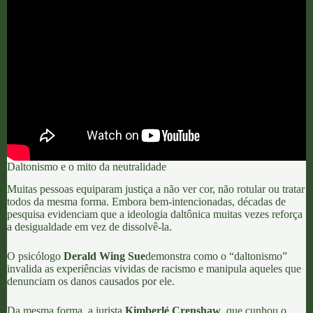
Daltonismo e o mito da neutralidade
Muitas pessoas equiparam justiça a não ver cor, não rotular ou tratar
todos da mesma forma. Embora bem-intencionadas, décadas de
pesquisa evidenciam que a ideologia daltônica muitas vezes reforça
a desigualdade em vez de dissolvê-la.
O psicólogo
Derald Wing Sue
demonstra como o “daltonismo”
invalida as experiências vividas de racismo e manipula aqueles que
denunciam os danos causados por ele.
Da mesma forma, a jurista
Kimberlé Crenshaw
, que cunhou o