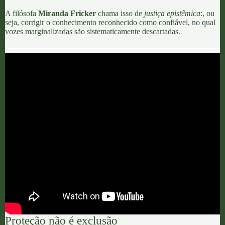
A filósofa
Miranda Fricker
chama isso de
justiça epistêmica
:
, ou
seja, corrigir o conhecimento reconhecido como confiável, no qual
vozes marginalizadas são sistematicamente descartadas.
Proteção não é exclusão