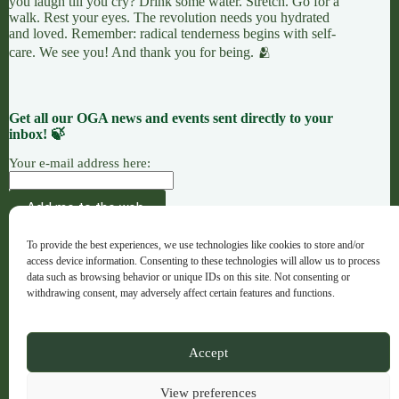
you laugh till you cry? Drink some water. Stretch. Go for a
walk. Rest your eyes. The revolution needs you hydrated
and loved. Remember: radical tenderness begins with self-
care. We see you! And thank you for being. 🫂
Get all our OGA news and events sent directly to your
inbox! 🍃
Your e-mail address here:
AÇÃO
CAUSAS
OFERENDAS
To provide the best experiences, we use technologies like cookies to store and/or
OGA · Opportunities for Grassroots Action –
access device information. Consenting to these technologies will allow us to process
Português
data such as browsing behavior or unique IDs on this site. Not consenting or
withdrawing consent, may adversely affect certain features and functions.
Copyright © 2026 - OGA - ogaweb.org
Accept
A global majority project hub · Registered NGO in Spain ·
No. 632733
View preferences