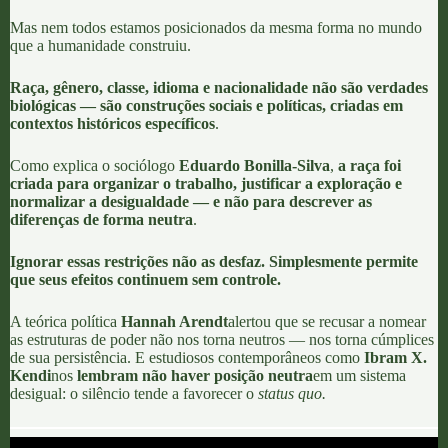
Mas nem todos estamos posicionados da mesma forma no mundo
que a humanidade construiu.
Raça, gênero, classe, idioma e nacionalidade não são verdades
biológicas — são construções sociais e políticas, criadas em
contextos históricos específicos
.
Como explica o sociólogo
Eduardo Bonilla-Silva
,
a raça foi
criada para organizar o trabalho, justificar a exploração e
normalizar a desigualdade
— e não para descrever as
diferenças de forma neutra
.
Ignorar essas restrições não
as desfaz. Simplesmente permite
que seus efeitos continuem sem controle.
A teórica política
Hannah Arendt
alertou que se recusar a nomear
as estruturas de poder não nos torna neutros — nos torna cúmplices
de sua persistência. E estudiosos contemporâneos como
Ibram X.
Kendi
nos
lembram não haver
posição neutra
em um sistema
desigual: o silêncio tende a favorecer o
status quo.