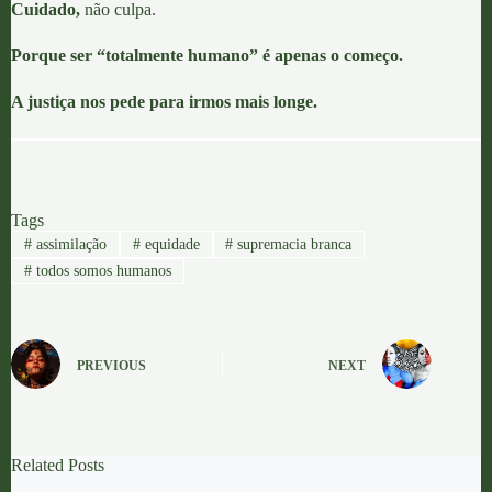
Cuidado,
não culpa.
Porque
ser “totalmente humano” é apenas o começo.
A justiça nos pede para irmos mais longe.
Tags
#
assimilação
#
equidade
#
supremacia branca
#
todos somos humanos
PREVIOUS
NEXT
Related Posts