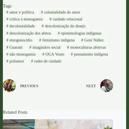
Tags
#
amor e política
#
colonialidade do amor
#
crítica à monogamia
#
cuidado relacional
#
decolonialidade
#
descolonização do desejo
#
descolonização dos afetos
#
epistemologias indígenas
#
etnogenocídio
#
feminismo indígena
#
Geni Núñez
#
Guarani
#
imaginário social
#
monoculturas afetivas
#
não monogamia
#
OGA Vozes
#
pensamento indígena
#
poliamor
#
redes de cuidado
PREVIOUS
NEXT
Related Posts