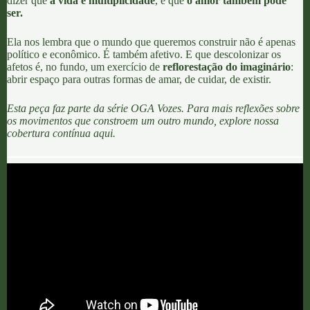
dizer que
a vida é multiplicidade
, e que
o amor também pode
ser.
Ela nos lembra que o mundo que queremos construir não é apenas
político e econômico. É também afetivo. E que descolonizar os
afetos é, no fundo, um exercício de
reflorestação do imaginário
:
abrir espaço para outras formas de amar, de cuidar, de existir.
Esta peça faz parte da série OGA Vozes. Para mais reflexões sobre
os movimentos que constroem um outro mundo, explore nossa
cobertura contínua
aqui.