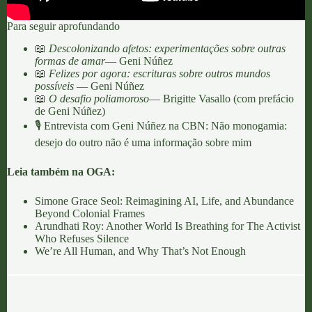
Para seguir aprofundando
📖
Descolonizando afetos: experimentações sobre outras
formas de amar
— Geni Núñez
📖
Felizes por agora: escrituras sobre outros mundos
possíveis
— Geni Núñez
📖
O desafio poliamoroso
— Brigitte Vasallo (com prefácio
de Geni Núñez)
🎙️ Entrevista com Geni Núñez na CBN:
Não monogamia:
desejo do outro não é uma informação sobre mim
Leia também na OGA:
Simone Grace Seol: Reimagining AI, Life, and Abundance
Beyond Colonial Frames
Arundhati Roy: Another World Is Breathing for The Activist
Who Refuses Silence
We’re All Human, and Why That’s Not Enough