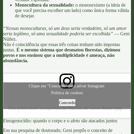
Monocultura da sexualidade:
o monosexismo (a ideia de
que você precisa escolher um lado) como única forma válida
de desejar.
“Nessas monoculturas, só um deus seria verdadeiro, só um amor
seria legítimo, só uma sexualidade poderia ser escolhida”
—
Geni
Núñez
.
Não é coincidência que essas três coisas
tenham sido impostas
juntas
.
É o mesmo sistema que desmatou florestas, dizimou
povos e nos ensinou que a multiplicidade é ameaça, não
abundância.
Clique em “Concordo” para ativar Instagram
Política de cookies
Concordo
Una publicación compartida de Planeta de Livros Brasil (@planetadelivrosbrasil)
Etnogenocídio: quando o corpo e o afeto são atacados juntos
Em sua pesquisa de doutorado,
Geni
propôs o conceito de