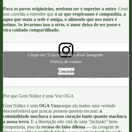
Para os povos originários, nenhum ser é superior a outro
. Geni
nos convida a entender que
o ar que respiramos é companhia, a
água que mata a sede é amiga, o alimento que nos nutre é
íntimo. Se levarmos isso a sério, o amor deixa de ser posse e
vira cuidado compartilhado.
Clique em “Concordo” para ativar Instagram
Política de cookies
Concordo
Una publicación compartida de Camilla Dias (@camillaeseuslivros)
Por que Geni Núñez é uma Voz OGA
Geni Núñez
é uma
OGA Voz
porque ela traduz uma verdade
desconfortável que poucas pessoas querem encarar:
a
colonialidade machuca o nosso coração tanto quanto machuca
a nossa terra
. E a libertação não virá de uma “inclusão” bem-
comportada, mas da
recusa do falso dilema
— da coragem de