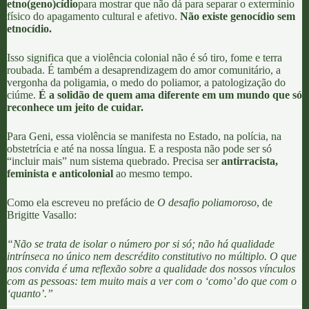
etno(geno)cídio
para mostrar que não dá para separar o extermínio
físico do apagamento cultural e afetivo.
Não existe genocídio sem
etnocídio.
Isso significa que a violência colonial não é só tiro, fome e terra
roubada
. É também a desaprendizagem do amor comunitário, a
vergonha da poligamia, o medo do poliamor, a patologização do
ciúme.
É a solidão de quem ama diferente em um mundo que só
reconhece um jeito de cuidar.
Para Geni,
essa violência se manifesta no Estado
, na polícia, na
obstetrícia e até na nossa língua. E a resposta não pode ser só
“incluir mais” num sistema quebrado. Precisa ser
antirracista,
feminista e anticolonial
ao mesmo tempo.
Como ela escreveu no prefácio de
O desafio poliamoroso
, de
Brigitte Vasallo
:
“Não se trata de isolar o número por si só; não há qualidade
intrínseca no único nem descrédito constitutivo no múltiplo. O que
nos convida é uma reflexão sobre a qualidade dos nossos vínculos
com as pessoas: tem muito mais a ver com o ‘como’ do que com o
‘quanto’.”