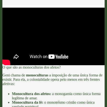
O que são as monoculturas dos afetos?
Geni chama de
monoculturas
a imposição de uma única forma de
existir.
Para ela, a colonialidade opera pelo menos em três frentes
afetivas:
Monocultura dos afetos:
a monogamia como única forma
legítima de amar.
Monocultura da fé:
o monoteísmo cristão como única
verdade espiritual.