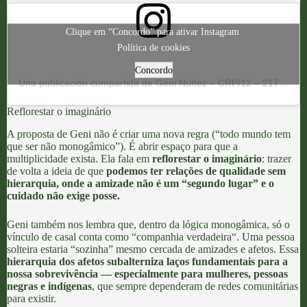
Clique em “Concordo” para ativar Instagram
Política de cookies
Concordo
Una publicación compartida de Geni Núñez – CRP/12 – 21795 (@genipapos)
Reflorestar o imaginário
A proposta de Geni não é criar uma nova regra (“todo mundo tem
que ser não monogâmico”). É abrir espaço para que a
multiplicidade exista. Ela fala em
reflorestar o imaginário
: trazer
de volta a ideia de que
podemos ter relações de qualidade sem
hierarquia, onde a amizade não é um “segundo lugar” e o
cuidado não exige posse.
Geni também
nos lembra que, dentro da lógica monogâmica, só o
vínculo de casal conta como “companhia verdadeira
“. Uma pessoa
solteira estaria “sozinha” mesmo cercada de amizades e afetos. Essa
hierarquia dos afetos
subalterniza laços fundamentais para a
nossa sobrevivência — especialmente para mulheres, pessoas
negras e indígenas
, que sempre dependeram de
redes comunitárias
para existir.