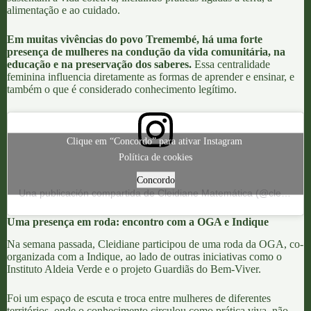
alimentação e ao cuidado
.
Em muitas
vivências do povo Tremembé
, há uma forte
presença de mulheres na condução da vida comunitária, na
educação e na preservação dos saberes.
Essa centralidade
feminina influencia diretamente as formas de aprender e ensinar, e
também o que é considerado conhecimento legítimo.
Clique em “Concordo” para ativar Instagram
Política de cookies
Concordo
Una publicación compartida de Cleidiane Matemática (@cleidianematematica)
Uma presença em roda: encontro com a OGA e Indique
Na semana passada,
Cleidiane
participou de uma roda da
OGA
, co-
organizada com a
Indique
, ao lado de outras iniciativas como o
Instituto Aldeia Verde
e o projeto
Guardiãs do Bem-Viver
.
Foi um espaço de escuta e troca entre mulheres de diferentes
territórios, onde o conhecimento circulou como
prática viva, não