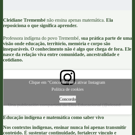
Cleidiane Tremembé
não ensina
apenas matemática
.
Ela
reposiciona o que significa aprender.
Professora
indígena do povo Tremembé
,
sua prática parte de uma
visão onde educação, território, memória e corpo são
inseparáveis. O conhecimento não é algo que chega de fora. Ele
nasce da relação viva entre comunidade, ancestralidade e
cotidiano.
Clique em “Concordo” para ativar Instagram
Política de cookies
Concordo
Una publicación compartida de Elos Educacional (@eloseducacional)
Educação indígena e matemática como saber vivo
Nos contextos indígenas,
ensinar nunca foi apenas transmitir
conteúdo
. É sustentar continuidade, fortalecer vínculo e