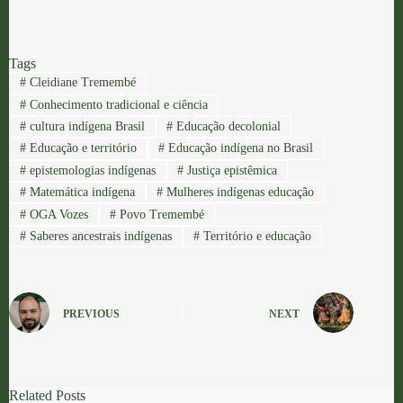
Tags
#
Cleidiane Tremembé
#
Conhecimento tradicional e ciência
#
cultura indígena Brasil
#
Educação decolonial
#
Educação e território
#
Educação indígena no Brasil
#
epistemologias indígenas
#
Justiça epistêmica
#
Matemática indígena
#
Mulheres indígenas educação
#
OGA Vozes
#
Povo Tremembé
#
Saberes ancestrais indígenas
#
Território e educação
PREVIOUS
NEXT
Related Posts