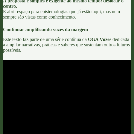
A proposta é simples e exigente ao mesmo tempo: deslocar o
centro.
E abrir espaço para epistemologias que já estão aqui, mas nem
sempre são vistas como conhecimento.
Continuar amplificando vozes da margem
Este texto faz parte de uma série contínua da
OGA Vozes
dedicada
a ampliar narrativas, práticas e saberes que sustentam outros futuros
possíveis.