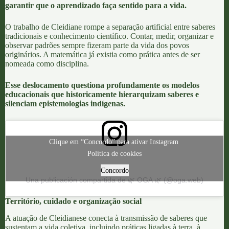
garantir que o aprendizado faça sentido para a vida.
O trabalho de
Cleidiane
rompe a separação artificial entre saberes
tradicionais e conhecimento científico.
Contar, medir, organizar e
observar padrões sempre fizeram parte da vida dos povos
originários.
A matemática já existia como prática antes de ser
nomeada como disciplina.
Esse deslocamento
questiona profundamente os modelos
educacionais que historicamente hierarquizam saberes
e
silenciam
epistemologias indígenas.
Clique em “Concordo” para ativar Instagram
Política de cookies
Concordo
Una publicación compartida de 🌿 OGA 🌿 (@oga.web)
Território, cuidado e organização social
A atuação de
Cleidiane
se conecta à transmissão de saberes que
sustentam a vida coletiva, incluindo práticas
ligadas à terra, à