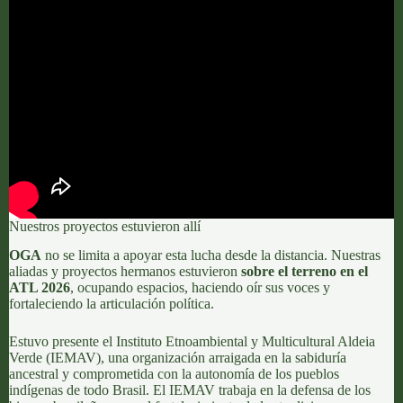
Nuestros proyectos estuvieron allí
OGA
no se limita a apoyar esta lucha desde la distancia. Nuestras
aliadas y proyectos hermanos estuvieron
sobre el terreno en el
ATL 2026
, ocupando espacios, haciendo oír sus voces y
fortaleciendo la articulación política.
Estuvo presente el
Instituto Etnoambiental y Multicultural Aldeia
Verde (IEMAV)
, una organización arraigada en la sabiduría
ancestral y comprometida con la autonomía de los pueblos
indígenas de todo Brasil. El IEMAV trabaja en la defensa de los