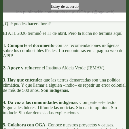
Estoy de acuerdo
Una publicación compartida de 🌿 OGA 🌿 (@oga.web)
¿Qué puedes hacer ahora?
El ATL 2026 terminó el 11 de abril. Pero la lucha no termina aquí.
1. Comparte el documento
con las
recomendaciones indígenas
sobre los combustibles fósiles
. Lo encontrarás en la página web de
APIB
.
2. Apoye y refuerce
el
Instituto Aldeia Verde (IEMAV)
.
3. Hay que entender
que las tierras demarcadas son una política
climática. Y que llamar a alguien «indio» es repetir un error colonial
de más de 500 años.
Son
indígenas
.
4. Da voz a las comunidades indígenas.
Comparte este texto.
Sigue a les líderes. Difunde las noticias. Sin dar tu opinión. Sin
traducir. Sin dar demasiadas explicaciones.
5. Colabora con OGA.
Conoce nuestros
proyectos y causas
.