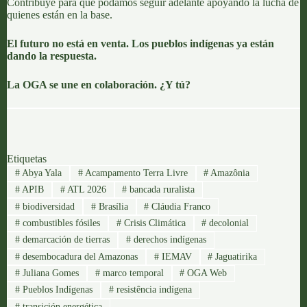
Contribuye para que podamos seguir adelante apoyando la lucha de
quienes están en la base.
El futuro no está en venta. Los pueblos indígenas ya están
dando la respuesta.
La OGA se une en colaboración. ¿Y tú?
Etiquetas
#
Abya Yala
#
Acampamento Terra Livre
#
Amazônia
#
APIB
#
ATL 2026
#
bancada ruralista
#
biodiversidad
#
Brasília
#
Cláudia Franco
#
combustibles fósiles
#
Crisis Climática
#
decolonial
#
demarcación de tierras
#
derechos indígenas
#
desembocadura del Amazonas
#
IEMAV
#
Jaguatirika
#
Juliana Gomes
#
marco temporal
#
OGA Web
#
Pueblos Indígenas
#
resistência indígena
#
transición energética