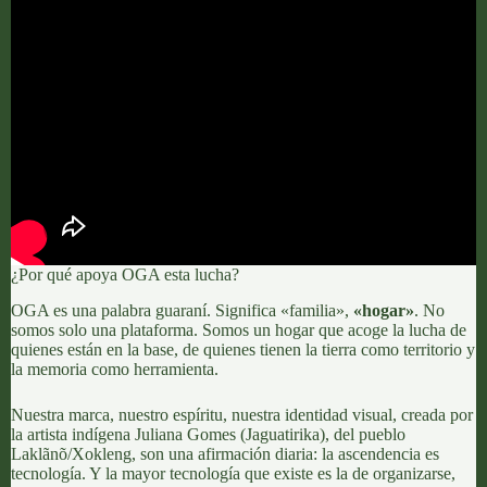
¿Por qué apoya OGA esta lucha?
OGA
es una palabra guaraní. Significa «familia»,
«hogar»
. No
somos solo una plataforma. Somos un hogar que acoge la lucha de
quienes están en la base, de quienes tienen la tierra como territorio y
la memoria como herramienta.
Nuestra marca, nuestro espíritu, nuestra identidad visual, creada por
la artista indígena
Juliana Gomes
(Jaguatirika), del pueblo
Laklãnõ/Xokleng, son una afirmación diaria: la ascendencia es
tecnología. Y la mayor tecnología que existe es la de organizarse,