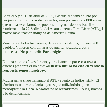
Entre el 5 y el 11 de abril de 2026, Brasilia fue tomada. No por
tanques ni por políticos de despacho, sino por más de 7 000 voces
que nunca se callaron: los pueblos indígenas de todo Brasil se
reunieron en la 22.ª edición del
Acampamento Terra Livre (ATL)
, la
mayor movilización indígena de América Latina.
Vinieron de todos los biomas, de todos los estados,
de unos 200
pueblos
. Vinieron con pinturas de guerra, tocados, arcos y
propuestas. No para pedir.
Para exigir
.
El tema de este año es directo, y precisamente por eso asusta a
quienes prefieren el silencio:
«
Nuestro futuro no está en venta: la
respuesta somos nosotros»
.
Mucha gente sigue llamando al ATL
«evento de indios [sic]
». El
término es un error colonial, pero sigue utilizándolo quien
menosprecia la lucha. Nosotros no lo respaldamos.
Lo registramos
y lo denunciamos.