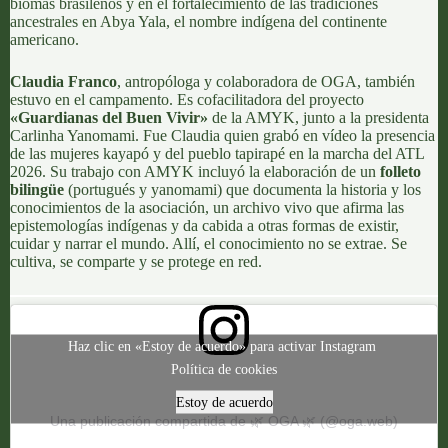
biomas brasileños y en el fortalecimiento de las tradiciones
ancestrales en Abya Yala, el nombre indígena del continente
americano.
Claudia Franco
, antropóloga y colaboradora de OGA, también
estuvo en el campamento. Es cofacilitadora del proyecto
«Guardianas del Buen Vivir»
de la AMYK, junto a la presidenta
Carlinha Yanomami. Fue Claudia quien grabó en vídeo la presencia
de las mujeres kayapó y del pueblo tapirapé en la marcha del ATL
2026. Su trabajo con AMYK incluyó la elaboración de un
folleto
bilingüe
(portugués y yanomami) que documenta la historia y los
conocimientos de la asociación, un archivo vivo que afirma las
epistemologías indígenas y da cabida a otras formas de existir,
cuidar y narrar el mundo. Allí, el conocimiento no se extrae. Se
cultiva, se comparte y se protege en red.
Haz clic en «Estoy de acuerdo» para activar Instagram
Política de cookies
Estoy de acuerdo
Una publicación compartida de 🌿 OGA 🌿 (@oga.web)