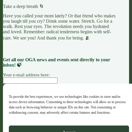
Take a deep breath 🌀
Have you called your mom lately? Or that friend who makes
you laugh till you cry? Drink some water. Stretch. Go for a
walk. Rest your eyes. The revolution needs you hydrated
and loved. Remember: radical tenderness begins with self-
care. We see you! And thank you for being. 🫂
Get all our OGA news and events sent directly to your
inbox! 🍃
Your e-mail address here:
To provide the best experiences, we use technologies like cookies to store and/or
ACCIÓN
CAUSAS
OFRENDAS
access device information. Consenting to these technologies will allow us to process
OGA · Opportunities for Grassroots Action – Español
data such as browsing behavior or unique IDs on this site. Not consenting or
withdrawing consent, may adversely affect certain features and functions.
Copyright © 2026 - OGA - ogaweb.org