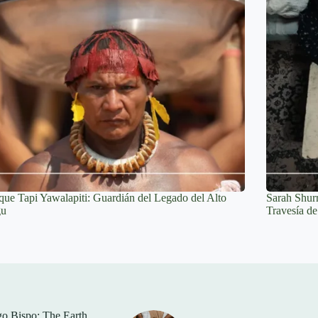
que Tapi Yawalapiti: Guardián del Legado del Alto
Sarah Shur
gu
Travesía d
o Bispo: The Earth