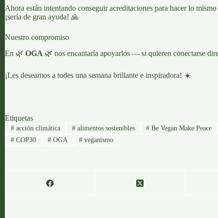
Ahora están intentando conseguir acreditaciones para hacer lo mismo
¡sería de gran ayuda! 🙏
Nuestro compromiso
En 🌿
OGA
🌿 nos encantaría apoyarlos — si quieren conectarse di
¡Les deseamos a todes una semana brillante e inspiradora! ☀️
Etiquetas
#
acción climática
#
alimentos sostenibles
#
Be Vegan Make Peace
#
COP30
#
OGA
#
veganismo