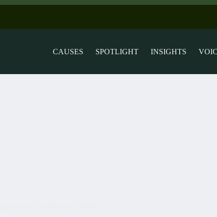
CAUSES
SPOTLIGHT
INSIGHTS
VOI
imática de la COP28 a la COP30