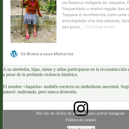
A su alrededor, hijas, nietas y niñas participaron en la reconstrucci
a pesar de la profunda violencia histórica.
El nombre «Jaqueira» también encierra un simbolismo ancestral
. Segú
pataxó: maltratada, pero nunca destruida.
Haz clic en «Estoy de acuerdo» para activar Instagram
Política de cookies