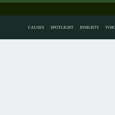
CAUSES
SPOTLIGHT
INSIGHTS
VOI
va y el legado de las mujeres de Jaqueira