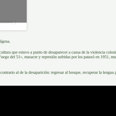
topataxo_)
dígena
.
ultura que estuvo a punto de desaparecer a causa de la violencia coloni
«Fuego del 51», masacre y represión sufridas por los
pataxó en 1951,
muc
contrario al de la desaparición
: regresar al bosque,
recuperar la lengua 