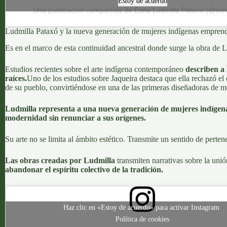
Estoy de acuerdo
Una publicación compartida de Exna Ludmilla Pataxó (@exna
Ludmilla Pataxó y la nueva generación de mujeres indígenas empren
Es en el marco de esta continuidad ancestral donde surge la obra de
L
Estudios recientes sobre el arte indígena contemporáneo
describen a
raíces.
Uno de los estudios sobre Jaqueira
destaca que ella rechazó el 
de su pueblo, convirtiéndose en una de las primeras diseñadoras de 
Ludmilla representa a una nueva generación de mujeres indígenas
modernidad sin renunciar a sus orígenes.
Su arte no se limita al ámbito estético. Transmite un sentido de perten
Las obras creadas por Ludmilla
transmiten narrativas sobre la unión
abandonar el espíritu colectivo de la tradición.
Haz clic en «Estoy de acuerdo» para activar Instagram
Política de cookies